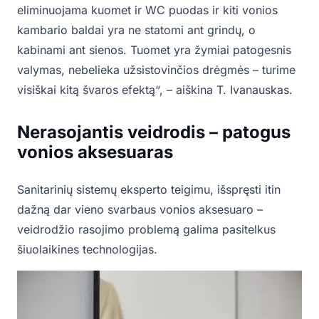
eliminuojama kuomet ir WC puodas ir kiti vonios
kambario baldai yra ne statomi ant grindų, o
kabinami ant sienos. Tuomet yra žymiai patogesnis
valymas, nebelieka užsistovinčios drėgmės – turime
visiškai kitą švaros efektą“, – aiškina T. Ivanauskas.
Nerasojantis veidrodis – patogus
vonios aksesuaras
Sanitarinių sistemų eksperto teigimu, išspręsti itin
dažną dar vieno svarbaus vonios aksesuaro –
veidrodžio rasojimo problemą galima pasitelkus
šiuolaikines technologijas.