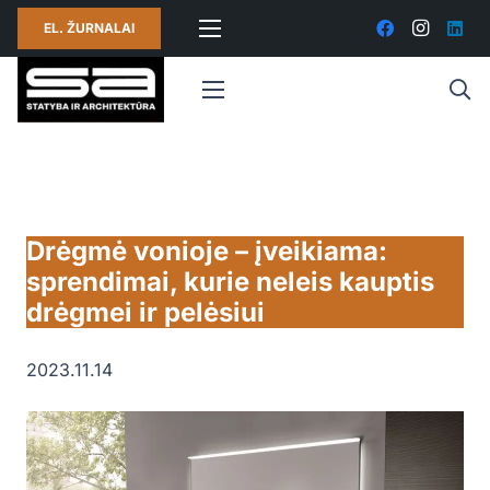
EL. ŽURNALAI
Drėgmė vonioje – įveikiama:
sprendimai, kurie neleis kauptis
drėgmei ir pelėsiui
2023.11.14