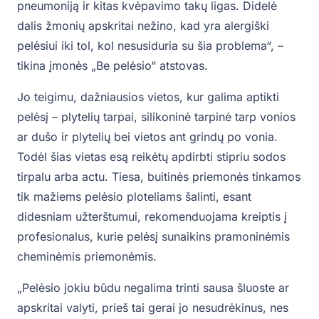
pneumoniją ir kitas kvėpavimo takų ligas. Didelė
dalis žmonių apskritai nežino, kad yra alergiški
pelėsiui iki tol, kol nesusiduria su šia problema“, –
tikina įmonės „Be pelėsio“ atstovas.
Jo teigimu, dažniausios vietos, kur galima aptikti
pelėsį – plytelių tarpai, silikoninė tarpinė tarp vonios
ar dušo ir plytelių bei vietos ant grindų po vonia.
Todėl šias vietas esą reikėtų apdirbti stipriu sodos
tirpalu arba actu. Tiesa, buitinės priemonės tinkamos
tik mažiems pelėsio ploteliams šalinti, esant
didesniam užterštumui, rekomenduojama kreiptis į
profesionalus, kurie pelėsį sunaikins pramoninėmis
cheminėmis priemonėmis.
„Pelėsio jokiu būdu negalima trinti sausa šluoste ar
apskritai valyti, prieš tai gerai jo nesudrėkinus, nes