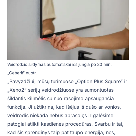
Veidrodžio šildymas automatiškai išsijungia po 30 min.
„Geberit“ nuotr.
„Pavyzdžiui, mūsų turimuose „Option Plus Square“ ir
„Xeno2“ serijų veidrodžiuose yra sumontuotas
šildantis kilimėlis su nuo rasojimo apsaugančia
funkcija. Ji užtikrina, kad išėjus iš dušo ar vonios,
veidrodis niekada nebus aprasojęs ir galėsime
patogiai atlikti kasdienes procedūras. Svarbu ir tai,
kad šis sprendinys taip pat taupo energiją, nes,