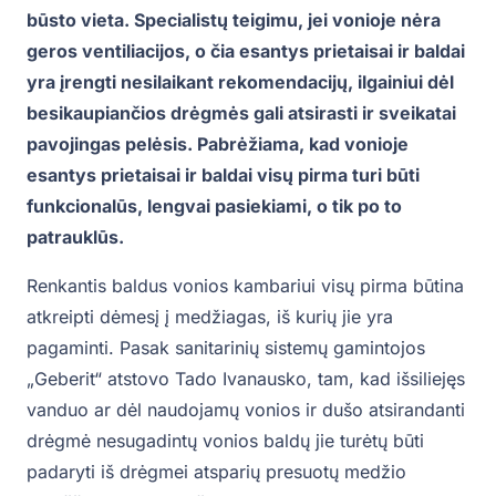
būsto vieta. Specialistų teigimu, jei vonioje nėra
geros ventiliacijos, o čia esantys prietaisai ir baldai
yra įrengti nesilaikant rekomendacijų, ilgainiui dėl
besikaupiančios drėgmės gali atsirasti ir sveikatai
pavojingas pelėsis. Pabrėžiama, kad vonioje
esantys prietaisai ir baldai visų pirma turi būti
funkcionalūs, lengvai pasiekiami, o tik po to
patrauklūs.
Renkantis baldus vonios kambariui visų pirma būtina
atkreipti dėmesį į medžiagas, iš kurių jie yra
pagaminti. Pasak sanitarinių sistemų gamintojos
„Geberit“ atstovo Tado Ivanausko, tam, kad išsiliejęs
vanduo ar dėl naudojamų vonios ir dušo atsirandanti
drėgmė nesugadintų vonios baldų jie turėtų būti
padaryti iš drėgmei atsparių presuotų medžio