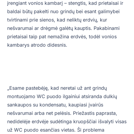
įrengiant vonios kambarį – stengtis, kad prietaisai ir
baldai būtų pakelti nuo grindų bei esant galimybei
tvirtinami prie sienos, kad neliktų erdvių, kur
nešvarumai ar drėgmė galėtų kauptis. Pakabinami
prietaisai taip pat nemažina erdvės, todėl vonios
kambarys atrodo didesnis.
„Esame pastebėję, kad neretai už ant grindų
montuojamo WC puodo ilgainiui atsiranda dulkių
sankaupos su kondensatu, kaupiasi įvairūs
nešvarumai arba net pelėsis. Priežastis paprasta,
nedidelėje erdvėje sudėtinga kruopščiai išvalyti visas
už WC puodo esančias vietas. Ši problema