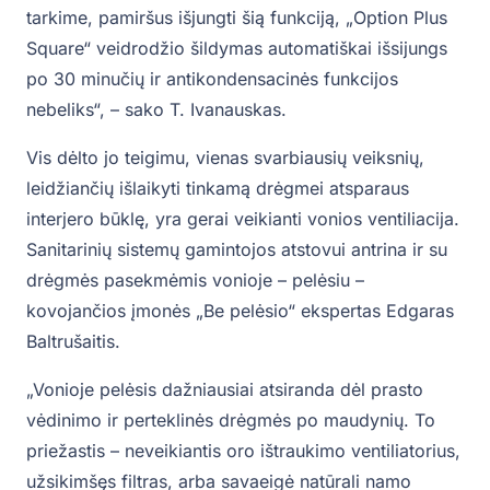
tarkime, pamiršus išjungti šią funkciją, „Option Plus
Square“ veidrodžio šildymas automatiškai išsijungs
po 30 minučių ir antikondensacinės funkcijos
nebeliks“, – sako T. Ivanauskas.
Vis dėlto jo teigimu, vienas svarbiausių veiksnių,
leidžiančių išlaikyti tinkamą drėgmei atsparaus
interjero būklę, yra gerai veikianti vonios ventiliacija.
Sanitarinių sistemų gamintojos atstovui antrina ir su
drėgmės pasekmėmis vonioje – pelėsiu –
kovojančios įmonės „Be pelėsio“ ekspertas Edgaras
Baltrušaitis.
„Vonioje pelėsis dažniausiai atsiranda dėl prasto
vėdinimo ir perteklinės drėgmės po maudynių. To
priežastis – neveikiantis oro ištraukimo ventiliatorius,
užsikimšęs filtras, arba savaeigė natūrali namo