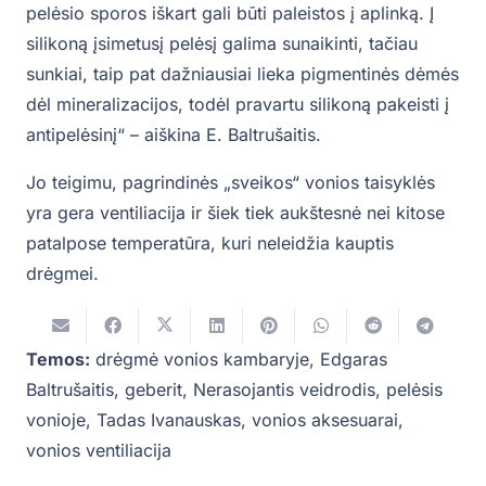
pelėsio sporos iškart gali būti paleistos į aplinką. Į
silikoną įsimetusį pelėsį galima sunaikinti, tačiau
sunkiai, taip pat dažniausiai lieka pigmentinės dėmės
dėl mineralizacijos, todėl pravartu silikoną pakeisti į
antipelėsinį“ – aiškina E. Baltrušaitis.
Jo teigimu, pagrindinės „sveikos“ vonios taisyklės
yra gera ventiliacija ir šiek tiek aukštesnė nei kitose
patalpose temperatūra, kuri neleidžia kauptis
drėgmei.
Temos:
drėgmė vonios kambaryje
,
Edgaras
Baltrušaitis
,
geberit
,
Nerasojantis veidrodis
,
pelėsis
vonioje
,
Tadas Ivanauskas
,
vonios aksesuarai
,
vonios ventiliacija