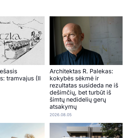
iešasis
Architektas R. Palekas:
s: tramvajus (II
kokybės sėkmė ir
rezultatas susideda ne iš
dešimčių, bet turbūt iš
šimtų nedidelių gerų
atsakymų
2026.08.05