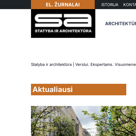
EL. ŽURNALAI
ISTORIJA
KONTA
ARCHITEKTŪ
Statyba ir architektūra | Verslui. Ekspertams. Visuomene
Aktualiausi