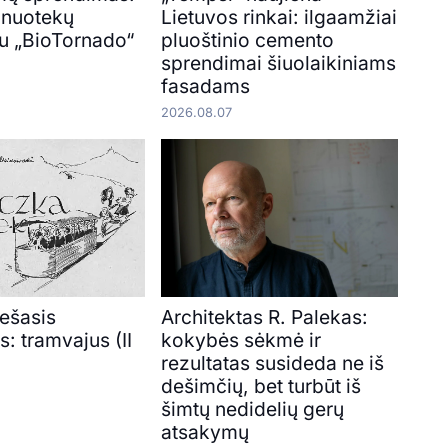
s nuotekų
Lietuvos rinkai: ilgaamžiai
u „BioTornado“
pluoštinio cemento
sprendimai šiuolaikiniams
fasadams
2026.08.07
iešasis
Architektas R. Palekas:
s: tramvajus (II
kokybės sėkmė ir
rezultatas susideda ne iš
dešimčių, bet turbūt iš
šimtų nedidelių gerų
atsakymų