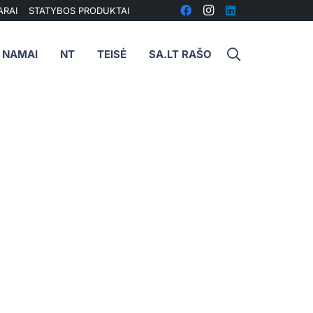
ARAI
STATYBOS PRODUKTAI
I NAMAI
NT
TEISĖ
SA.LT RAŠO