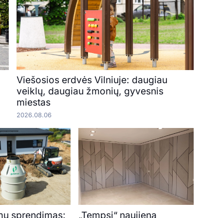
Viešosios erdvės Vilniuje: daugiau
veiklų, daugiau žmonių, gyvesnis
miestas
2026.08.06
mų sprendimas:
„Tempsi“ naujiena