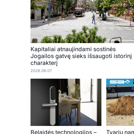
Kapitaliai atnaujindami sostinės
Jogailos gatvę sieks išsaugoti istorinį
charakterį
2026.08.07
Belaidės technologijos –
Tvarių na