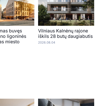
mas buvęs
Vilniaus Kalnėnų rajone
o ligoninės
iškils 28 butų daugiabutis
as miesto
2026.08.04