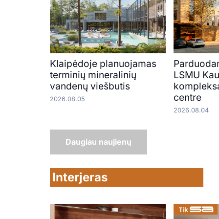
Klaipėdoje planuojamas
Parduoda
terminių mineralinių
LSMU Kaun
vandenų viešbutis
kompleks
centre
2026.08.05
2026.08.04
Daugiau naujienų
Interjeras