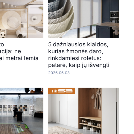
to
5 dažniausios klaidos,
cija: ne
kurias žmonės daro,
ai metrai lemia
rinkdamiesi roletus:
patarė, kaip jų išvengti
2026.06.03