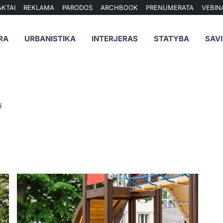
KTAI
REKLAMA
PARODOS
ARCHBOOK
PRENUMERATA
VEBIN
RA
URBANISTIKA
INTERJERAS
STATYBA
SAV
i