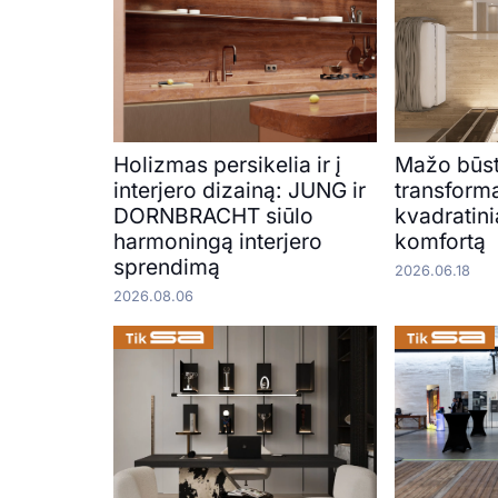
Holizmas persikelia ir į
Mažo būs
interjero dizainą: JUNG ir
transforma
DORNBRACHT siūlo
kvadratini
harmoningą interjero
komfortą
sprendimą
2026.06.18
2026.08.06