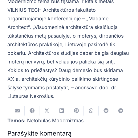
Modernizmo tema bus tęsiama ir kitais metais
VILNIUS TECH Architektūros fakulteto
organizuojamoje konferencijoje – „Madame
Architect“. „Visuomeninė architektūra skaičiuoja
tūkstančius metų pasaulyje, o moterys, dirbančios
architektūros praktikoje, Lietuvoje pasirodė tik
pokariu. Architektūros studijas dabar baigia daugiau
moterų nei vyrų, bet vėliau jos palieka šią sritį.
Kokios to priežastys? Daug dėmesio bus skiriama
XX a. architekčių kūrybinio palikimo skirtingose
šalyse tyrimams pristatyti“, – anonsavo doc. dr.
Liutauras Nekrošius.
Temos:
Netobulas Modernizmas
Parašykite komentarą