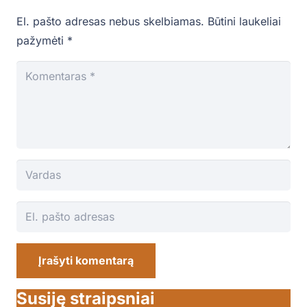
El. pašto adresas nebus skelbiamas.
Būtini laukeliai
pažymėti
*
Įrašyti komentarą
Susiję straipsniai