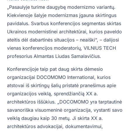
„Pasaulyje turime daugybę modernizmo variantų.
Kiekvienoje šalyje modernizmas įgauna skirtingus
pavidalus. Svarbus konferencijos segmentas skirtas
Ukrainos modernistinei architektūrai, kurios paveldo
ateitis dėl dabartinės situacijos – neaiški“, – dalijosi
vienas konferencijos moderatorių, VILNIUS TECH
profesorius Almantas Liudas Samalavičius.
Konferencijoje taip pat daug skirta dėmesio
organizacijai DOCOMOMO International, kurios
atstovai iš skirtingų šalių pristatė pranešimus apie
organizacijos veiklą, sprendžiančią XX a.
architektūros iššūkius. „DOCOMOMO yra tarptautinė
savanoriška visuomeninė organizacija, vystanti savo
veiklą daugiau kaip 30 metų. Ji skirta XX a.
architektūros advokacijai, dokumentavimui,