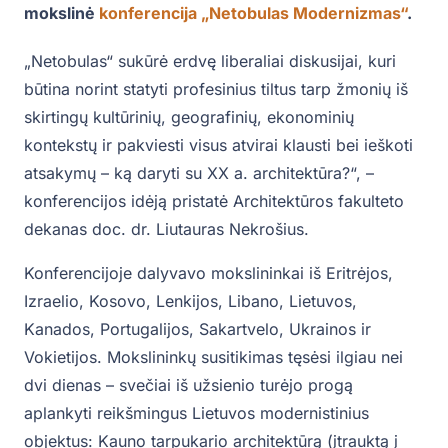
mokslinė
konferencija „Netobulas Modernizmas“
.
„Netobulas“ sukūrė erdvę liberaliai diskusijai, kuri
būtina norint statyti profesinius tiltus tarp žmonių iš
skirtingų kultūrinių, geografinių, ekonominių
kontekstų ir pakviesti visus atvirai klausti bei ieškoti
atsakymų – ką daryti su XX a. architektūra?“, –
konferencijos idėją pristatė Architektūros fakulteto
dekanas doc. dr. Liutauras Nekrošius.
Konferencijoje dalyvavo mokslininkai iš Eritrėjos,
Izraelio, Kosovo, Lenkijos, Libano, Lietuvos,
Kanados, Portugalijos, Sakartvelo, Ukrainos ir
Vokietijos. Mokslininkų susitikimas tęsėsi ilgiau nei
dvi dienas – svečiai iš užsienio turėjo progą
aplankyti reikšmingus Lietuvos modernistinius
objektus: Kauno tarpukario architektūrą (įtrauktą į