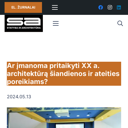
EL. ŽURNALAI
Ar įmanoma pritaikyti XX a.
architektūrą šiandienos ir ateities
poreikiams?
2024.05.13