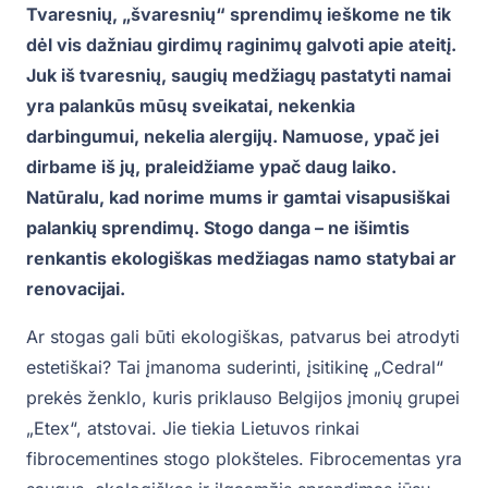
Tvaresnių, „švaresnių“ sprendimų ieškome ne tik
dėl vis dažniau girdimų raginimų galvoti apie ateitį.
Juk iš tvaresnių, saugių medžiagų pastatyti namai
yra palankūs mūsų sveikatai, nekenkia
darbingumui, nekelia alergijų. Namuose, ypač jei
dirbame iš jų, praleidžiame ypač daug laiko.
Natūralu, kad norime mums ir gamtai visapusiškai
palankių sprendimų. Stogo danga – ne išimtis
renkantis ekologiškas medžiagas namo statybai ar
renovacijai.
Ar stogas gali būti ekologiškas, patvarus bei atrodyti
estetiškai? Tai įmanoma suderinti, įsitikinę „Cedral“
prekės ženklo, kuris priklauso Belgijos įmonių grupei
„Etex“, atstovai. Jie tiekia Lietuvos rinkai
fibrocementines stogo plokšteles. Fibrocementas yra