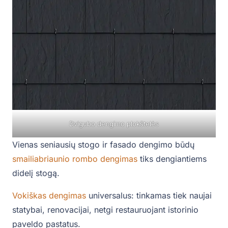
Dvigubo dengimo plokštelės
Vienas seniausių stogo ir fasado dengimo būdų
smailiabriaunio rombo dengimas
tiks dengiantiems
didelį stogą.
Vokiškas dengimas
universalus: tinkamas tiek naujai
statybai, renovacijai, netgi restauruojant istorinio
paveldo pastatus.