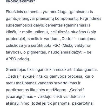
ekologiškomis?
Pluoštinis cementas yra medžiaga, gaminama iš
gamtoje lengvai prieinamų komponentų. Pagrindinės
sudedamosios dalys: cementas (gaminamas iš
klinčių ir molio uolienų), celiuliozės pluoštas (kaip
popieriuje), smėlis ir vanduo. „Cedral“ naudojama
celiuliozė yra sertifikuota FSC (Miškų valdymo
tarybos), o pigmentas, naudojamas dažyti – be
APEO priedų.
Gamintojas tikslingai siekia nesukurti žalos gamtai.
„Cedral“ sukūrė ir taiko gamybos procesą, kurio
metu mažinamas vandens suvartojimas ir
perdirbamos likutinės medžiagos. „Cedral“
įsipareigojimas – veikloje siekti vis didesnio
atsinaujinimo, todėl jei tik įmanoma, pakartotinai