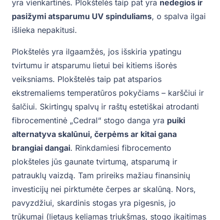
yra vienkartinės. Plokštelės taip pat yra
nedegios ir
pasižymi atsparumu UV spinduliams
, o spalva ilgai
išlieka nepakitusi.
Plokštelės yra ilgaamžės, jos išskiria ypatingu
tvirtumu ir atsparumu lietui bei kitiems išorės
veiksniams. Plokštelės taip pat atsparios
ekstremaliems temperatūros pokyčiams – karščiui ir
šalčiui. Skirtingų spalvų ir raštų estetiškai atrodanti
fibrocementinė „Cedral“ stogo danga yra
puiki
alternatyva skalūnui, čerpėms ar kitai gana
brangiai dangai
. Rinkdamiesi fibrocemento
plokšteles jūs gaunate tvirtumą, atsparumą ir
patrauklų vaizdą. Tam prireiks mažiau finansinių
investicijų nei pirktumėte čerpes ar skalūną. Nors,
pavyzdžiui, skardinis stogas yra pigesnis, jo
trūkumai (lietaus keliamas triukšmas, stogo įkaitimas