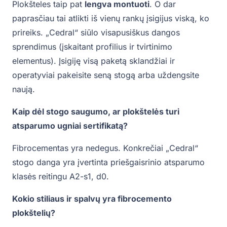
Plokšteles taip pat
lengva montuoti
. O dar
paprasčiau tai atlikti iš vienų rankų įsigijus viską, ko
prireiks. „Cedral“ siūlo visapusiškus dangos
sprendimus (įskaitant profilius ir tvirtinimo
elementus). Įsigiję visą paketą sklandžiai ir
operatyviai pakeisite seną stogą arba uždengsite
naują.
Kaip dėl stogo saugumo, ar plokštelės turi
atsparumo ugniai sertifikatą?
Fibrocementas yra nedegus. Konkrečiai „Cedral“
stogo danga yra įvertinta priešgaisrinio atsparumo
klasės reitingu A2-s1, d0.
Kokio stiliaus ir spalvų yra fibrocemento
plokštelių?