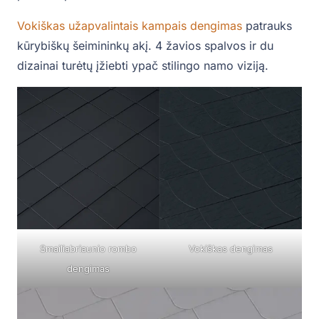
Vokiškas užapvalintais kampais dengimas
patrauks
kūrybiškų šeimininkų akį. 4 žavios spalvos ir du
dizainai turėtų įžiebti ypač stilingo namo viziją.
Smailiabriaunio rombo
Vokiškas dengimas
dengimas