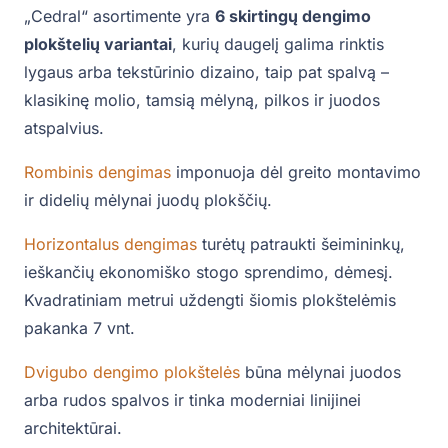
„Cedral“ asortimente yra
6 skirtingų dengimo
plokštelių variantai
, kurių daugelį galima rinktis
lygaus arba tekstūrinio dizaino, taip pat spalvą –
klasikinę molio, tamsią mėlyną, pilkos ir juodos
atspalvius.
Rombinis dengimas
imponuoja dėl greito montavimo
ir didelių mėlynai juodų plokščių.
Horizontalus dengimas
turėtų patraukti šeimininkų,
ieškančių ekonomiško stogo sprendimo, dėmesį.
Kvadratiniam metrui uždengti šiomis plokštelėmis
pakanka 7 vnt.
Dvigubo dengimo plokštelės
būna mėlynai juodos
arba rudos spalvos ir tinka moderniai linijinei
architektūrai.