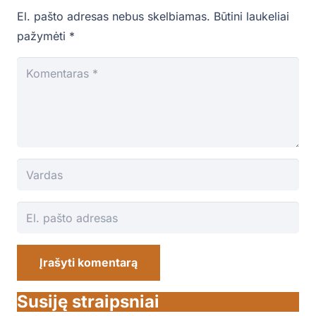
El. pašto adresas nebus skelbiamas.
Būtini laukeliai
pažymėti
*
Įrašyti komentarą
Susiję straipsniai