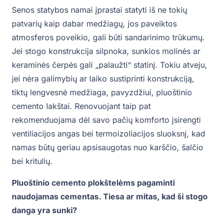
Senos statybos namai įprastai statyti iš ne tokių
patvarių kaip dabar medžiagų, jos paveiktos
atmosferos poveikio, gali būti sandarinimo trūkumų.
Jei stogo konstrukcija silpnoka, sunkios molinės ar
keraminės čerpės gali „palaužti“ statinį. Tokiu atveju,
jei nėra galimybių ar laiko sustiprinti konstrukciją,
tiktų lengvesnė medžiaga, pavyzdžiui, pluoštinio
cemento lakštai. Renovuojant taip pat
rekomenduojama dėl savo pačių komforto įsirengti
ventiliacijos angas bei termoizoliacijos sluoksnį, kad
namas būtų geriau apsisaugotas nuo karščio, šalčio
bei kritulių.
Pluoštinio cemento plokštelėms pagaminti
naudojamas cementas. Tiesa ar mitas, kad ši stogo
danga yra sunki?