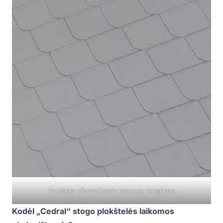
Vokiškas užapvalintais kampais dengimas
Kodėl „Cedral“ stogo plokštelės laikomos