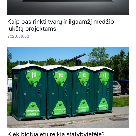
Kaip pasirinkti tvarų ir ilgaamžį medžio
lukštą projektams
2026.08.03
Kiek biotualetų reikia statybvietėje?