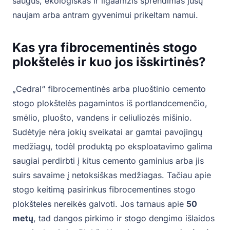
saugus, ekologiškas ir ilgaamžis sprendimas jūsų
naujam arba antram gyvenimui prikeltam namui.
Kas yra fibrocementinės stogo
plokštelės ir kuo jos išskirtinės?
„Cedral“ fibrocementinės arba pluoštinio cemento
stogo plokštelės pagamintos iš portlandcemenčio,
smėlio, pluošto, vandens ir celiuliozės mišinio.
Sudėtyje nėra jokių sveikatai ar gamtai pavojingų
medžiagų, todėl produktą po eksploatavimo galima
saugiai perdirbti į kitus cemento gaminius arba jis
suirs savaime į netoksiškas medžiagas. Tačiau apie
stogo keitimą pasirinkus fibrocementines stogo
plokšteles nereikės galvoti. Jos tarnaus apie
50
metų
, tad dangos pirkimo ir stogo dengimo išlaidos