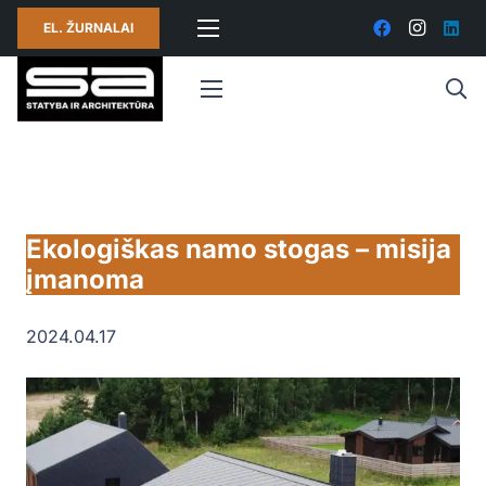
EL. ŽURNALAI
Ekologiškas namo stogas – misija
įmanoma
2024.04.17