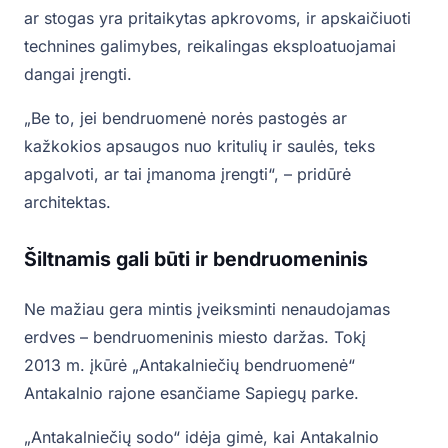
ar stogas yra pritaikytas apkrovoms, ir apskaičiuoti
technines galimybes, reikalingas eksploatuojamai
dangai įrengti.
„Be to, jei bendruomenė norės pastogės ar
kažkokios apsaugos nuo kritulių ir saulės, teks
apgalvoti, ar tai įmanoma įrengti“, – pridūrė
architektas.
Šiltnamis gali būti ir bendruomeninis
Ne mažiau gera mintis įveiksminti nenaudojamas
erdves – bendruomeninis miesto daržas. Tokį
2013 m. įkūrė „Antakalniečių bendruomenė“
Antakalnio rajone esančiame Sapiegų parke.
„Antakalniečių sodo“ idėja gimė, kai Antakalnio