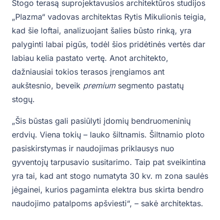
Stogo terasą suprojektavusios architektūros studijos
„Plazma“ vadovas architektas Rytis Mikulionis teigia,
kad šie loftai, analizuojant šalies būsto rinką, yra
palyginti labai pigūs, todėl šios pridėtinės vertės dar
labiau kelia pastato vertę. Anot architekto,
dažniausiai tokios terasos įrengiamos ant
aukštesnio, beveik
premium
segmento pastatų
stogų.
„Šis būstas gali pasiūlyti įdomių bendruomeninių
erdvių. Viena tokių – lauko šiltnamis. Šiltnamio ploto
pasiskirstymas ir naudojimas priklausys nuo
gyventojų tarpusavio susitarimo. Taip pat sveikintina
yra tai, kad ant stogo numatyta 30 kv. m zona saulės
jėgainei, kurios pagaminta elektra bus skirta bendro
naudojimo patalpoms apšviesti“, – sakė architektas.