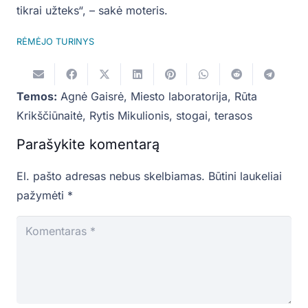
tikrai užteks“, – sakė moteris.
RĖMĖJO TURINYS
Temos:
Agnė Gaisrė
,
Miesto laboratorija
,
Rūta
Krikščiūnaitė
,
Rytis Mikulionis
,
stogai
,
terasos
Parašykite komentarą
El. pašto adresas nebus skelbiamas.
Būtini laukeliai
pažymėti
*