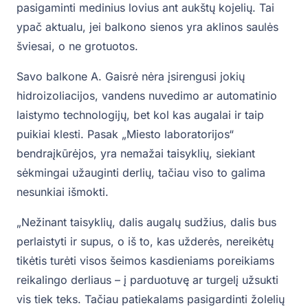
pasigaminti medinius lovius ant aukštų kojelių. Tai
ypač aktualu, jei balkono sienos yra aklinos saulės
šviesai, o ne grotuotos.
Savo balkone A. Gaisrė nėra įsirengusi jokių
hidroizoliacijos, vandens nuvedimo ar automatinio
laistymo technologijų, bet kol kas augalai ir taip
puikiai klesti. Pasak „Miesto laboratorijos“
bendraįkūrėjos, yra nemažai taisyklių, siekiant
sėkmingai užauginti derlių, tačiau viso to galima
nesunkiai išmokti.
„Nežinant taisyklių, dalis augalų sudžius, dalis bus
perlaistyti ir supus, o iš to, kas užderės, nereikėtų
tikėtis turėti visos šeimos kasdieniams poreikiams
reikalingo derliaus – į parduotuvę ar turgelį užsukti
vis tiek teks. Tačiau patiekalams pasigardinti žolelių