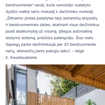
bendruomenės“ nariai, kurie sumokėjo nustatyto
dydžio metinį nario mokestį ir daržininko mokestį.
„Šiltnamio plotas padalytas tarp asmeninių sklypelių
ir bendruomeninės dalies, skatinant visus daržininkus
jausti atsakomybę už visumą. Įdiegus automatinę
laistymo sistemą, priežiūra palengvėjo. Šiuo metu
Sapiegų parke daržininkauja per 20 bendruomenės
narių, ateinančių jiems patogiu laiku“, – teigė
E. Kavaliauskienė.