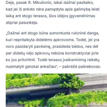
Deja, pasak R. Mikulionio, labai dažnai pasitaiko,
kad jei iš anksto nėra pamąstyta apie galimybę leisti
laiką ant stogo terasos, šios idėjos įgyvendinimas
stipriai pasunkėja.
„Dažnai ant stogo būna sumontuota ruloninė danga,
kuri nepritaikyta didelėms apkrovoms. Todėl, jei yra
noro pasidaryti pavėsinę, prasideda bėdos, nes dėl
per didelių vėjo apkrovų nebūna konstruktyviai prie
ko jos pritvirtinti. Todėl terasos įveiksminimą reikėtų
nusimatyti gerokai anksčiau“, – pabrėžė pašnekovas.