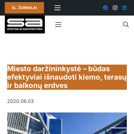
EL. ŽURNALAI
Miesto daržininkystė – būdas
efektyviai išnaudoti kiemo, terasų
ir balkonų erdves
2020.06.03