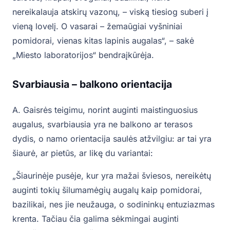
nereikalauja atskirų vazonų, – viską tiesiog suberi į
vieną lovelį. O vasarai – žemaūgiai vyšniniai
pomidorai, vienas kitas lapinis augalas“, – sakė
„Miesto laboratorijos“ bendraįkūrėja.
Svarbiausia – balkono orientacija
A. Gaisrės teigimu, norint auginti maistinguosius
augalus, svarbiausia yra ne balkono ar terasos
dydis, o namo orientacija saulės atžvilgiu: ar tai yra
šiaurė, ar pietūs, ar likę du variantai:
„Šiaurinėje pusėje, kur yra mažai šviesos, nereikėtų
auginti tokių šilumamėgių augalų kaip pomidorai,
bazilikai, nes jie neužauga, o sodininkų entuziazmas
krenta. Tačiau čia galima sėkmingai auginti