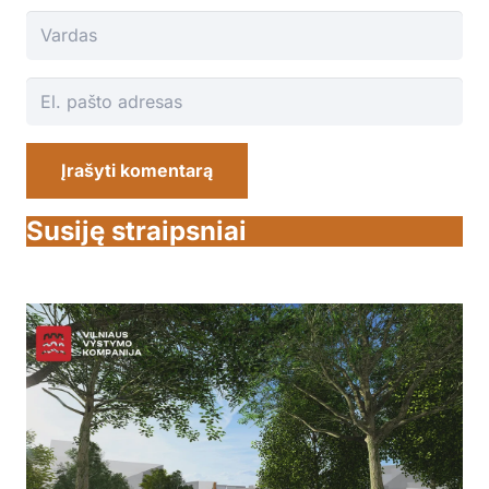
Įrašyti komentarą
Susiję straipsniai