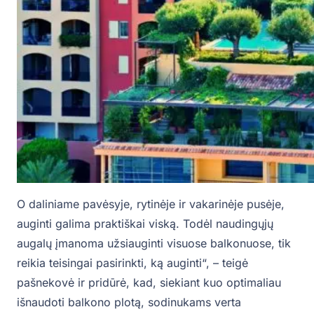
O daliniame pavėsyje, rytinėje ir vakarinėje pusėje,
auginti galima praktiškai viską. Todėl naudingųjų
augalų įmanoma užsiauginti visuose balkonuose, tik
reikia teisingai pasirinkti, ką auginti“, – teigė
pašnekovė ir pridūrė, kad, siekiant kuo optimaliau
išnaudoti balkono plotą, sodinukams verta