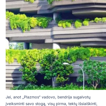
Jei, anot „Plazmos“ vadovo, bendrija sugalvotų
įveiksminti savo stogą, visų pirma, tektų išsiaiškinti,