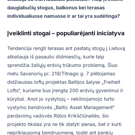
daugiabučių stogus, balkonus bei terasas
individualiuose namuose ir ar tai yra sudėtinga?
Įveiklinti stogai – populiarėjanti iniciatyva
Tendencija rengti terasas ant pastatų stogų į Lietuvą
atkeliauja iš pasaulio didmiesčių, kurie taip
sprendžia žaliųjų erdvių trūkumo problemą. Šiuo
metu Savanorių pr. 219/Titnago g. 7 plėtojamas
didžiausias loftų projektas Baltijos šalyse „Freiheit
Lofts“, kuriame bus įrengta 200 erdvių gyvenimui ir
kūrybai. Anot jo vystytojų – nekilnojamojo turto
vystymo bendrovės „Baltic Asset Management“
pardavimų vadovės Rūtos Krikščiūnaitės, šio
projekto tikslas yra ne tik statyti sienas, bet ir kurti
nepriklausomą bendruomenę, todėl ant penkių