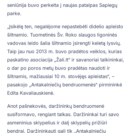
seniūnija buvo perkelta į naujas patalpas Sapiegų
parke.
„Įsikėlę ten, negalėjome nepastebėti didelio apleisto
šiltnamio. Tuometinės Šv. Roko slaugos ligoninės
vadovas leido šalia šiltnamio įsirengti keletą lysvių.
Taip jau nuo 2013 m. buvo pradėtos veiklos, kurias
paskatino asociacija „Žali.lt“ ir savanoriai talkininkai,
o dar po poros metų buvo pradėtas naudoti ir
šiltnamis, mažiausiai 10 m. stovėjęs apleistas“, –
pasakojo „Antakalniečių bendruomenės“ pirmininkė
Edita Kavaliauskienė.
Anot pašnekovės, daržininkų bendruomenė
susiformavo, rengiant talkas. Daržininkai turi savo
asmeninius sklypelius ir dalį sklypelių prižiūri
bendrai. Daržininkauti gali tik „Antakalniečių