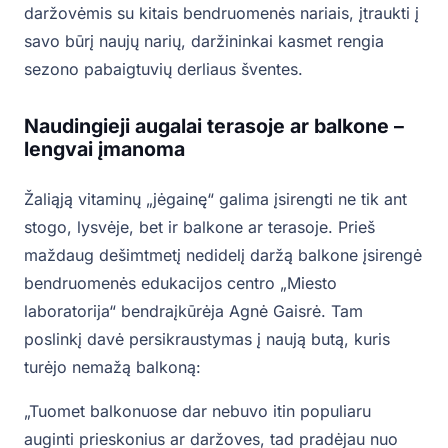
daržovėmis su kitais bendruomenės nariais, įtraukti į
savo būrį naujų narių, daržininkai kasmet rengia
sezono pabaigtuvių derliaus šventes.
Naudingieji augalai terasoje ar balkone –
lengvai įmanoma
Žaliąją vitaminų „jėgainę“ galima įsirengti ne tik ant
stogo, lysvėje, bet ir balkone ar terasoje. Prieš
maždaug dešimtmetį nedidelį daržą balkone įsirengė
bendruomenės edukacijos centro „Miesto
laboratorija“ bendraįkūrėja Agnė Gaisrė. Tam
poslinkį davė persikraustymas į naują butą, kuris
turėjo nemažą balkoną:
„Tuomet balkonuose dar nebuvo itin populiaru
auginti prieskonius ar daržoves, tad pradėjau nuo