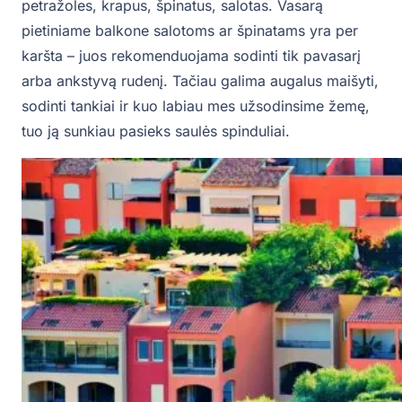
petražoles, krapus, špinatus, salotas. Vasarą
pietiniame balkone salotoms ar špinatams yra per
karšta – juos rekomenduojama sodinti tik pavasarį
arba ankstyvą rudenį. Tačiau galima augalus maišyti,
sodinti tankiai ir kuo labiau mes užsodinsime žemę,
tuo ją sunkiau pasieks saulės spinduliai.