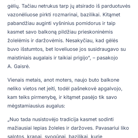
gėlių. Tačiau netrukus tarp jų atsirado iš parduotuvės
vazonėliuose pirkti rozmarinai, bazilikai. Kitąmet
pabandžiau auginti vyšninius pomidorus ir taip
kasmet savo balkoną pildžiau prieskoninėmis
žolelėmis ir daržovėmis. Nesakyčiau, kad gėlės
buvo išstumtos, bet loveliuose jos susidraugavo su
maistiniais augalais ir taikiai prigijo“, – pasakojo
A. Gaisrė.
Vienais metais, anot moters, naujo buto balkone
neliko vietos net įeiti, todėl pašnekovė apgalvojo,
kam teiks pirmenybę, ir kitąmet pasėjo tik savo
mėgstamiausius augalus:
„Nuo tada nusistovėjo tradicija kasmet sodinti
mažiausiai lepias žoleles ir daržoves. Pavasariui liko
salotos, krapai, svogūnai, bazilikai, kurie