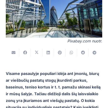
Pixabay.com nuotr.
Visame pasaulyje populiari idėja ant įmonių, biurų
ar viešbučių pastatų stogų įkurdinti parkus,
baseinus, teniso kortus ir t. t. pamažu skinasi kelią
ir mūsų šalyje. Tačiau didžioji dalis šių laisvalaikio
zonų yra įkuriamos ant viešųjų pastatų. O kokia
situacija su individualiais pastatais? Kaip įveiklinti