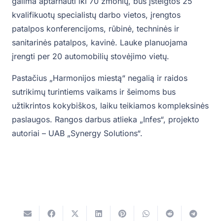
galima aptarnauti iki 70 žmonių, bus įsteigtos 25
kvalifikuotų specialistų darbo vietos, įrengtos
patalpos konferencijoms, rūbinė, techninės ir
sanitarinės patalpos, kavinė. Lauke planuojama
įrengti per 20 automobilių stovėjimo vietų.
Pastačius „Harmonijos miestą“ negalią ir raidos
sutrikimų turintiems vaikams ir šeimoms bus
užtikrintos kokybiškos, laiku teikiamos kompleksinės
paslaugos. Rangos darbus atlieka „Infes“, projekto
autoriai – UAB „Synergy Solutions“.