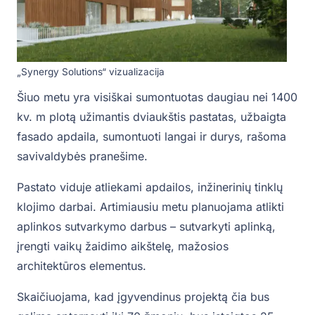
„Synergy Solutions“ vizualizacija
Šiuo metu yra visiškai sumontuotas daugiau nei 1400
kv. m plotą užimantis dviaukštis pastatas, užbaigta
fasado apdaila, sumontuoti langai ir durys, rašoma
savivaldybės pranešime.
Pastato viduje atliekami apdailos, inžinerinių tinklų
klojimo darbai. Artimiausiu metu planuojama atlikti
aplinkos sutvarkymo darbus – sutvarkyti aplinką,
įrengti vaikų žaidimo aikštelę, mažosios
architektūros elementus.
Skaičiuojama, kad įgyvendinus projektą čia bus