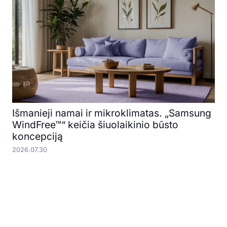
Išmanieji namai ir mikroklimatas. „Samsung
WindFree™“ keičia šiuolaikinio būsto
koncepciją
2026.07.30