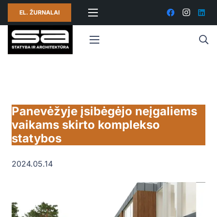
EL. ŽURNALAI
Panevėžyje įsibėgėjo neįgaliems
vaikams skirto komplekso
statybos
2024.05.14