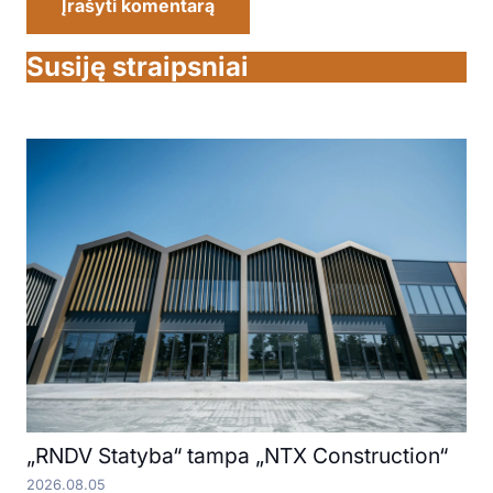
Įrašyti komentarą
Susiję straipsniai
„RNDV Statyba“ tampa „NTX Construction“
2026.08.05