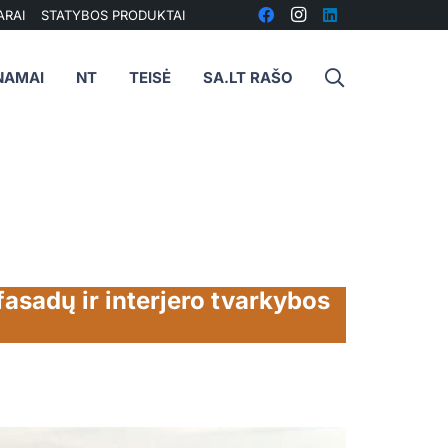
ARAI
STATYBOS PRODUKTAI
NAMAI
NT
TEISĖ
SA.LT RAŠO
sadų ir interjero tvarkybos