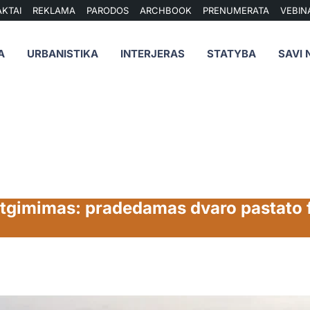
KTAI
REKLAMA
PARODOS
ARCHBOOK
PRENUMERATA
VEBIN
A
URBANISTIKA
INTERJERAS
STATYBA
SAVI 
gimimas: pradedamas dvaro pastato fa