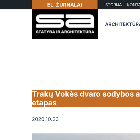
EL. ŽURNALAI
ISTORIJA
KONTA
ARCHITEKTŪR
Trakų Vokės dvaro sodybos at
etapas
2020.10.23