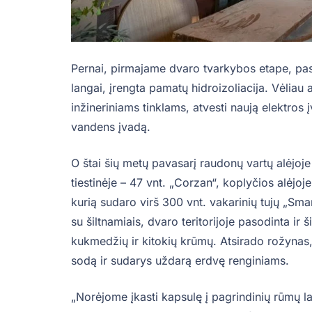
Pernai, pirmajame dvaro tvarkybos etape, pasi
langai, įrengta pamatų hidroizoliacija. Vėliau 
inžineriniams tinklams, atvesti naują elektros
vandens įvadą.
O štai šių metų pavasarį raudonų vartų alėjoj
tiestinėje – 47 vnt. „Corzan“, koplyčios alėjo
kurią sudaro virš 300 vnt. vakarinių tujų „Sm
su šiltnamiais, dvaro teritorijoje pasodinta ir š
kukmedžių ir kitokių krūmų. Atsirado rožynas, 
sodą ir sudarys uždarą erdvę renginiams.
„Norėjome įkasti kapsulę į pagrindinių rūmų la