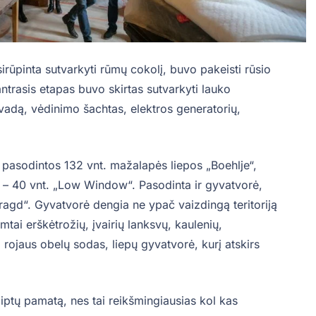
rūpinta sutvarkyti rūmų cokolį, buvo pakeisti rūsio
antrasis etapas buvo skirtas sutvarkyti lauko
 įvadą, vėdinimo šachtas, elektros generatorių,
e pasodintos 132 vnt. mažalapės liepos „Boehlje“,
je – 40 vnt. „Low Window“. Pasodinta ir gyvatvorė,
aragd“. Gyvatvorė dengia ne ypač vaizdingą teritoriją
imtai erškėtrožių, įvairių lanksvų, kaulenių,
rojaus obelų sodas, liepų gyvatvorė, kurį atskirs
iptų pamatą, nes tai reikšmingiausias kol kas