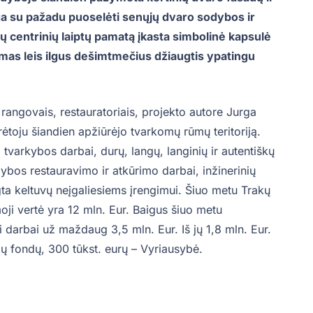
oga su pažadu puoselėti senųjų dvaro sodybos ir
mų centrinių laiptų pamatą įkasta simbolinė kapsulė
mas leis ilgus dešimtmečius džiaugtis ypatingu
rangovais, restauratoriais, projekto autore Jurga
ūrėtoju šiandien apžiūrėjo tvarkomų rūmų teritoriją.
 tvarkybos darbai, durų, langų, langinių ir autentiškų
ybos restauravimo ir atkūrimo darbai, inžinerinių
gta keltuvų neįgaliesiems įrengimui. Šiuo metu Trakų
ji vertė yra 12 mln. Eur. Baigus šiuo metu
ti darbai už maždaug 3,5 mln. Eur. Iš jų 1,8 mln. Eur.
ių fondų, 300 tūkst. eurų – Vyriausybė.