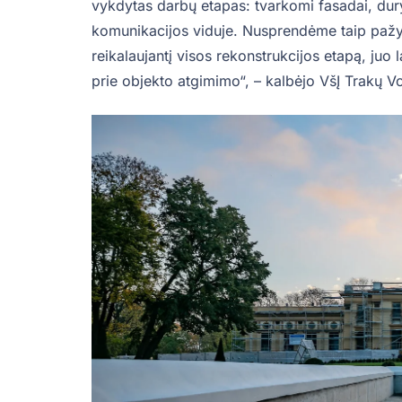
vykdytas darbų etapas: tvarkomi fasadai, dury
komunikacijos viduje. Nusprendėme taip pažym
reikalaujantį visos rekonstrukcijos etapą, juo
prie objekto atgimimo“, – kalbėjo VšĮ Trakų V