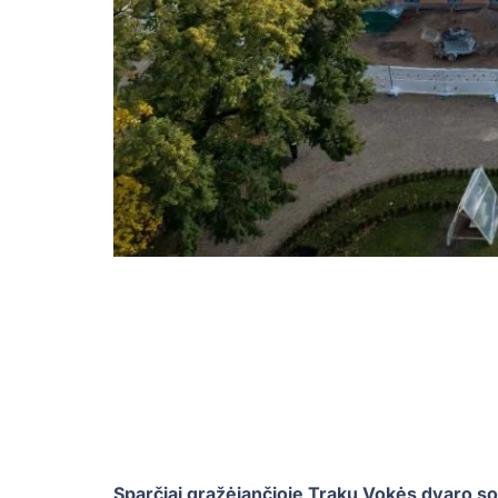
Sparčiai gražėjančioje Trakų Vokės dvaro so