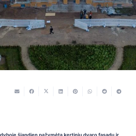
dyboje šiandien pažymėta kertinių dvaro fasadų ir