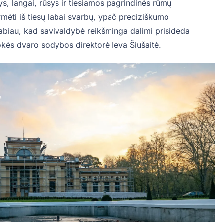
s, langai, rūsys ir tiesiamos pagrindinės rūmų
ėti iš tiesų labai svarbų, ypač preciziškumo
 labiau, kad savivaldybė reikšminga dalimi prisideda
okės dvaro sodybos direktorė Ieva Šiušaitė.