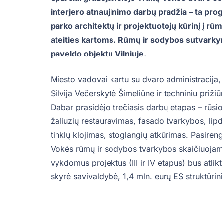
interjero atnaujinimo darbų pradžia – ta pr
parko architektų ir projektuotojų kūrinį į rū
ateities kartoms. Rūmų ir sodybos sutvarky
paveldo objektu Vilniuje.
Miesto vadovai kartu su dvaro administracija, 
Silvija Večerskytė Šimeliūne ir techniniu priži
Dabar prasidėjo trečiasis darbų etapas – rūsio
žaliuzių restauravimas, fasado tvarkybos, lipd
tinklų klojimas, stoglangių atkūrimas. Pasiren
Vokės rūmų ir sodybos tvarkybos skaičiuojamo
vykdomus projektus (III ir IV etapus) bus atlik
skyrė savivaldybė, 1,4 mln. eurų ES struktūrin