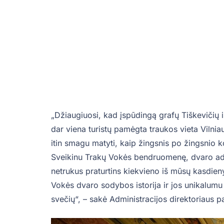
„Džiaugiuosi, kad įspūdingą grafų Tiškevičių is
dar viena turistų pamėgta traukos vieta Vilni
itin smagu matyti, kaip žingsnis po žingsnio
Sveikinu Trakų Vokės bendruomenę, dvaro admini
netrukus praturtins kiekvieno iš mūsų kasdieny
Vokės dvaro sodybos istorija ir jos unikalumu
svečių“, – sakė Administracijos direktoriaus p