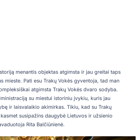
toriją menantis objektas atgimsta ir jau greitai taps
aus mieste. Pati esu Trakų Vokės gyventoja, tad man
 kompleksiškai atgimsta Trakų Vokės dvaro sodyba.
straciją su miestui istoriniu įvykiu, kuris jau
bę ir laisvalaikio akimirkas. Tikiu, kad su Trakų
 kasmet susipažins daugybė Lietuvos ir užsienio
avaduotoja Rita Balčiūnienė.