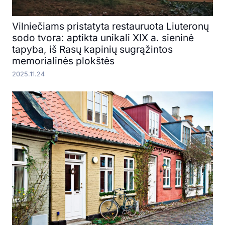
Vilniečiams pristatyta restauruota Liuteronų
sodo tvora: aptikta unikali XIX a. sieninė
tapyba, iš Rasų kapinių sugrąžintos
memorialinės plokštės
2025.11.24