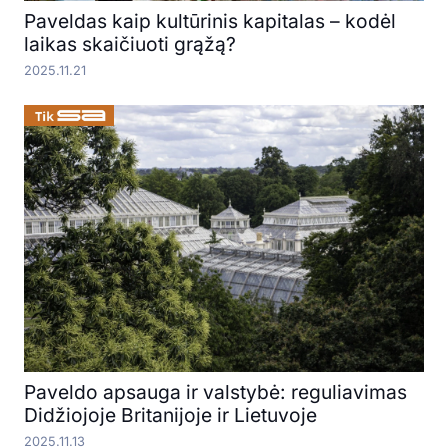
Paveldas kaip kultūrinis kapitalas – kodėl
laikas skaičiuoti grąžą?
2025.11.21
Paveldo apsauga ir valstybė: reguliavimas
Didžiojoje Britanijoje ir Lietuvoje
2025.11.13