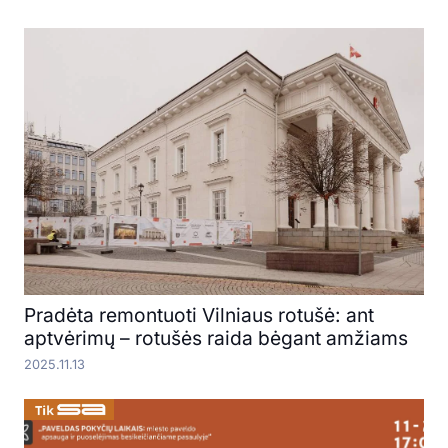
Pradėta remontuoti Vilniaus rotušė: ant
aptvėrimų – rotušės raida bėgant amžiams
2025.11.13