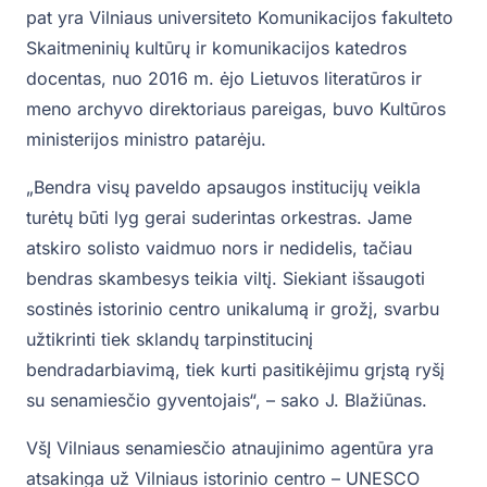
pat yra Vilniaus universiteto Komunikacijos fakulteto
Skaitmeninių kultūrų ir komunikacijos katedros
docentas, nuo 2016 m. ėjo Lietuvos literatūros ir
meno archyvo direktoriaus pareigas, buvo Kultūros
ministerijos ministro patarėju.
„Bendra visų paveldo apsaugos institucijų veikla
turėtų būti lyg gerai suderintas orkestras. Jame
atskiro solisto vaidmuo nors ir nedidelis, tačiau
bendras skambesys teikia viltį. Siekiant išsaugoti
sostinės istorinio centro unikalumą ir grožį, svarbu
užtikrinti tiek sklandų tarpinstitucinį
bendradarbiavimą, tiek kurti pasitikėjimu grįstą ryšį
su senamiesčio gyventojais“, – sako J. Blažiūnas.
VšĮ Vilniaus senamiesčio atnaujinimo agentūra yra
atsakinga už Vilniaus istorinio centro – UNESCO