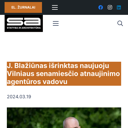
EL. ŽURNALAI
J. Blažiūnas išrinktas naujuoju
Vilniaus senamiesčio atnaujinimo
agentūros vadovu
2024.03.19