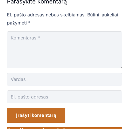
Parašykite komentarą
El. pašto adresas nebus skelbiamas.
Būtini laukeliai
pažymėti
*
Įrašyti komentarą