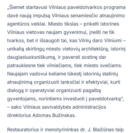
„Šiemet startavusi Vilniaus paveldotvarkos programa
davė naują impulsą Vilniaus senamiesčio atnaujinimo
agentūros veiklai. Miesto tikslas – prikelti istorines
Vilniaus vietoves naujam gyvenimui, įnešti ne tik
tvarkos, bet ir išsaugoti tai, kas Vilnių daro Vilniumi –
unikalią skirtingų miesto vietovių architektūrą, istorinį
daugiasluoksniškumą, ir paversti sostinę dar
patrauklesne tiek vilniečiams, tiek miesto svečiams.
Naujajam vadovui keliame lūkestį istorinių statinių
atnaujinimą organizuoti lanksčiai ir efektyviai, kurti
dialogą ir operatyviai organizuoti pagalbą
gyventojams, norintiems investuoti į paveldotvarką“,
– sako Vilniaus savivaldybės administracijos
direktorius Adomas Bužinskas.
Restauratorius ir menotyrininkas dr. J. Blažiūnas taip