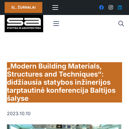
EL. ŽURNALAI
„Modern Building Materials,
Structures and Techniques“:
didžiausia statybos inžinerijos
tarptautinė konferencija Baltijos
šalyse
2023.10.10