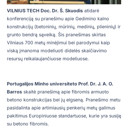
VILNIUS TECH Doc. Dr. Š. Skuodis
atidarė
konferenciją su pranešimu apie Gedimino kalno
konstrukcijų (betoninių, mūrinių, medinių, plieninių) ir
grunto bendrą sąveiką. Šis pranešimas skirtas
Vilniaus 700 metų minėjimui bei parodymui kaip
viską įmanoma modeliuoti didelės skaičiavimo
resursų reikalaujančiuose modeliuose.
Portugalijos Minho universiteto Prof. Dr. J. A. O.
Barros
skaitė pranešimą apie fibromis armuoto
betono konstrukcijas bei jų elgseną. Pranešimo metu
pasidalinta apie artimiausių penkerių metų galimus
pakitimus Europiniuose standartuose, kurie yra susiję
su betono fibromis.