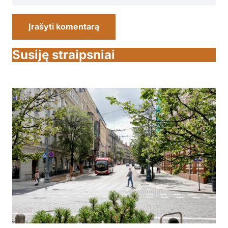
Įrašyti komentarą
Susiję straipsniai