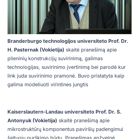
Branderburgo technologijos universiteto Prof. Dr.
H. Pasternak (Vokietija)
skaitė pranešimą apie
plieninių konstrukcijų suvirinimą, galimas
technologijas, suvirinimo įvertinimą bei parodė kur
link juda suvirinimo pramonė. Buvo pristatyta kaip
galima modeliuoti virintines jungtis
Kaiserslautern-Landau universiteto Prof. Dr. S.
Antonyuk (Vokietija)
skaitė pranešimą apie
mikrostruktūrų komponentus paviršių padengimui
šaltuoju purškimo būdu. Pranešimas apžvelgė