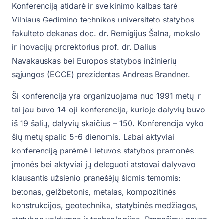
Konferenciją atidarė ir sveikinimo kalbas tarė
Vilniaus Gedimino technikos universiteto statybos
fakulteto dekanas doc. dr. Remigijus Šalna, mokslo
ir inovacijų prorektorius prof. dr. Dalius
Navakauskas bei Europos statybos inžinierių
sąjungos (ECCE) prezidentas Andreas Brandner.
Ši konferencija yra organizuojama nuo 1991 metų ir
tai jau buvo 14-oji konferencija, kurioje dalyvių buvo
iš 19 šalių, dalyvių skaičius – 150. Konferencija vyko
šių metų spalio 5-6 dienomis. Labai aktyviai
konferenciją parėmė Lietuvos statybos pramonės
įmonės bei aktyviai jų deleguoti atstovai dalyvavo
klausantis užsienio pranešėjų šiomis temomis:
betonas, gelžbetonis, metalas, kompozitinės
konstrukcijos, geotechnika, statybinės medžiagos,
statybos valdymas ir technologijos. Pranešimų gausa