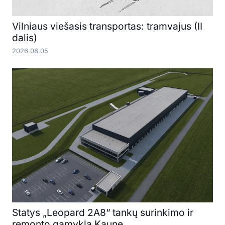
Vilniaus viešasis transportas: tramvajus (II
dalis)
2026.08.05
Statys „Leopard 2A8“ tankų surinkimo ir
remonto gamyklą Kaune