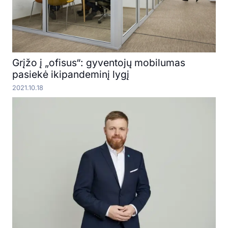
Grįžo į „ofisus“: gyventojų mobilumas
pasiekė ikipandeminį lygį
2021.10.18