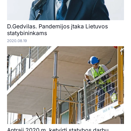
D.Gedvilas. Pandemijos įtaka Lietuvos
statybininkams
2020.08.19
Antrąjį 2020 m. ketvirtį statybos darbų