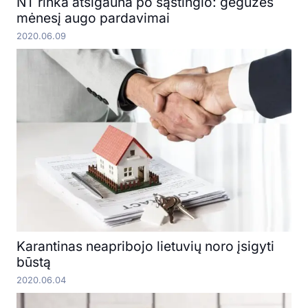
NT rinka atsigauna po sąstingio: gegužės
mėnesį augo pardavimai
2020.06.09
Karantinas neapribojo lietuvių noro įsigyti
būstą
2020.06.04