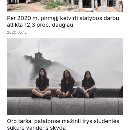
Per 2020 m. pirmąjį ketvirtį statybos darbų
atlikta 12,3 proc. daugiau
2020.05.15
Oro taršai patalpose mažinti trys studentės
sukūrė vandens skydą