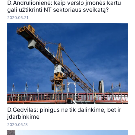
D.Andrulionienė: kaip verslo įmonės kartu
gali užtikrinti NT sektoriaus sveikatą?
2020.05.21
D.Gedvilas: pinigus ne tik dalinkime, bet ir
įdarbinkime
2020.05.18