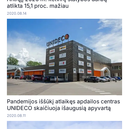
atlikta 15,1 proc. mažiau
2020.08.14
Pandemijos iššūkį atlaikęs apdailos centras
UNIDECO skaičiuoja išaugusią apyvartą
2020.08.11