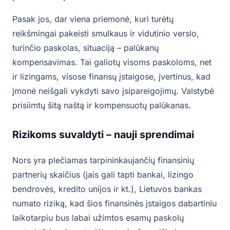
Pasak jos, dar viena priemonė, kuri turėtų
reikšmingai pakeisti smulkaus ir vidutinio verslo,
turinčio paskolas, situaciją – palūkanų
kompensavimas. Tai galiotų visoms paskoloms, net
ir lizingams, visose finansų įstaigose, įvertinus, kad
įmonė neišgali vykdyti savo įsipareigojimų. Valstybė
prisiimtų šitą naštą ir kompensuotų palūkanas.
Rizikoms suvaldyti – nauji sprendimai
Nors yra plečiamas tarpininkaujančių finansinių
partnerių skaičius (jais gali tapti bankai, lizingo
bendrovės, kredito unijos ir kt.), Lietuvos bankas
numato riziką, kad šios finansinės įstaigos dabartiniu
laikotarpiu bus labai užimtos esamų paskolų