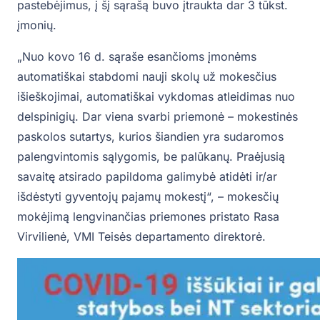
pastebėjimus, į šį sąrašą buvo įtraukta dar 3 tūkst.
įmonių.
„Nuo kovo 16 d. sąraše esančioms įmonėms
automatiškai stabdomi nauji skolų už mokesčius
išieškojimai, automatiškai vykdomas atleidimas nuo
delspinigių. Dar viena svarbi priemonė – mokestinės
paskolos sutartys, kurios šiandien yra sudaromos
palengvintomis sąlygomis, be palūkanų. Praėjusią
savaitę atsirado papildoma galimybė atidėti ir/ar
išdėstyti gyventojų pajamų mokestį“, – mokesčių
mokėjimą lengvinančias priemones pristato Rasa
Virvilienė, VMI Teisės departamento direktorė.