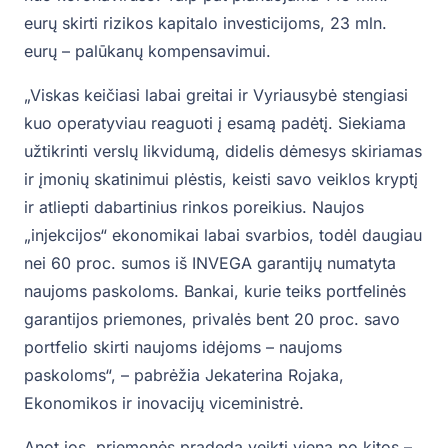
eurų skirti rizikos kapitalo investicijoms, 23 mln.
eurų – palūkanų kompensavimui.
„Viskas keičiasi labai greitai ir Vyriausybė stengiasi
kuo operatyviau reaguoti į esamą padėtį. Siekiama
užtikrinti verslų likvidumą, didelis dėmesys skiriamas
ir įmonių skatinimui plėstis, keisti savo veiklos kryptį
ir atliepti dabartinius rinkos poreikius. Naujos
„injekcijos“ ekonomikai labai svarbios, todėl daugiau
nei 60 proc. sumos iš INVEGA garantijų numatyta
naujoms paskoloms. Bankai, kurie teiks portfelinės
garantijos priemones, privalės bent 20 proc. savo
portfelio skirti naujoms idėjoms – naujoms
paskoloms“, – pabrėžia Jekaterina Rojaka,
Ekonomikos ir inovacijų viceministrė.
Anot jos, priemonės pradeda veikti viena po kitos –