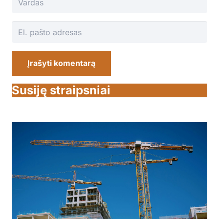
Įrašyti komentarą
Susiję straipsniai