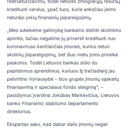
restruktūrizavimu, todėl neturės žmogiškųjų resursų
kredituoti verslus, ypač tuos, kurie anksčiau jiems
neturėjo jokių finansinių įsipareigojimų.
„Mes suteikėme galimybę bankams didinti skolinimo
apimtis, tačiau negalime jų priversti kredituoti nuo
koronaviruso kenčiančias įmones, kurios neturi
skolinių įsipareigojimų, bet šiuo metu joms prireikė
paskolos. Todėl Lietuvos bankas siūlo du
papildomus sprendimus, kuriuos šį trečiadienį jau
patvirtino Vyriausybė – šios grupės įmonių sąskaitų
finansavimą ir specialaus fondo steigimą“, –
pasiūlymus įvardina Jokūbas Markevičius, Lietuvos
banko Finansinio stabilumo departamento
direktorius.
Ekspertas sako, kad dabar dalis įmonių negali