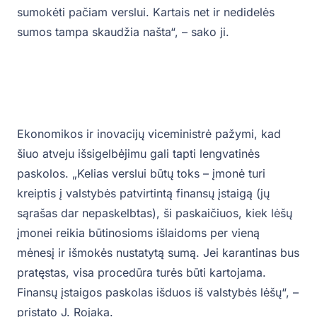
sumokėti pačiam verslui. Kartais net ir nedidelės
sumos tampa skaudžia našta“, – sako ji.
Ekonomikos ir inovacijų viceministrė pažymi, kad
šiuo atveju išsigelbėjimu gali tapti lengvatinės
paskolos. „Kelias verslui būtų toks – įmonė turi
kreiptis į valstybės patvirtintą finansų įstaigą (jų
sąrašas dar nepaskelbtas), ši paskaičiuos, kiek lėšų
įmonei reikia būtinosioms išlaidoms per vieną
mėnesį ir išmokės nustatytą sumą. Jei karantinas bus
pratęstas, visa procedūra turės būti kartojama.
Finansų įstaigos paskolas išduos iš valstybės lėšų“, –
pristato J. Rojaka.