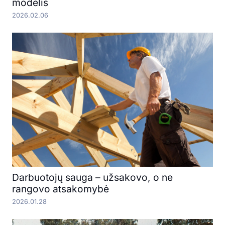
modelis
2026.02.06
Darbuotojų sauga – užsakovo, o ne
rangovo atsakomybė
2026.01.28