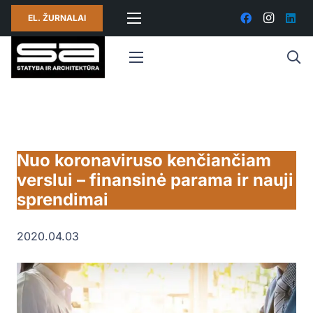
EL. ŽURNALAI
Nuo koronaviruso kenčiančiam
verslui – finansinė parama ir nauji
sprendimai
2020.04.03