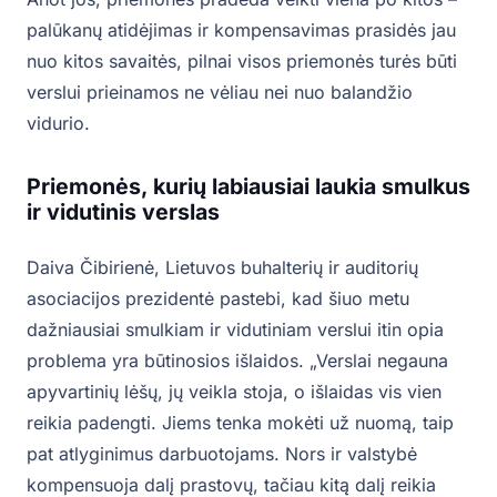
palūkanų atidėjimas ir kompensavimas prasidės jau
nuo kitos savaitės, pilnai visos priemonės turės būti
verslui prieinamos ne vėliau nei nuo balandžio
vidurio.
Priemonės, kurių labiausiai laukia smulkus
ir vidutinis verslas
Daiva Čibirienė, Lietuvos buhalterių ir auditorių
asociacijos prezidentė pastebi, kad šiuo metu
dažniausiai smulkiam ir vidutiniam verslui itin opia
problema yra būtinosios išlaidos. „Verslai negauna
apyvartinių lėšų, jų veikla stoja, o išlaidas vis vien
reikia padengti. Jiems tenka mokėti už nuomą, taip
pat atlyginimus darbuotojams. Nors ir valstybė
kompensuoja dalį prastovų, tačiau kitą dalį reikia