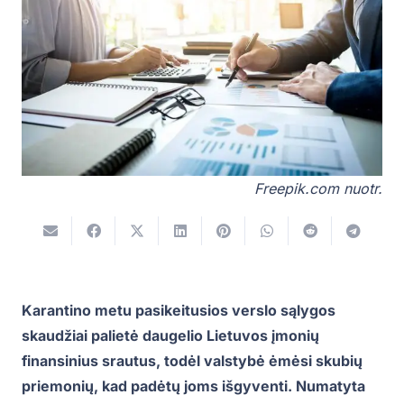
Freepik.com nuotr.
Karantino metu pasikeitusios verslo sąlygos
skaudžiai palietė daugelio Lietuvos įmonių
finansinius srautus, todėl valstybė ėmėsi skubių
priemonių, kad padėtų joms išgyventi. Numatyta