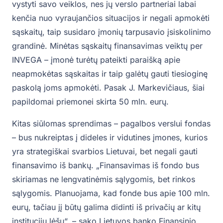
vystyti savo veiklos, nes jų verslo partneriai labai
kenčia nuo vyraujančios situacijos ir negali apmokėti
sąskaitų, taip susidaro įmonių tarpusavio įsiskolinimo
grandinė. Minėtas sąskaitų finansavimas veiktų per
INVEGA – įmonė turėtų pateikti paraišką apie
neapmokėtas sąskaitas ir taip galėtų gauti tiesioginę
paskolą joms apmokėti. Pasak J. Markevičiaus, šiai
papildomai priemonei skirta 50 mln. eurų.
Kitas siūlomas sprendimas – pagalbos verslui fondas
– bus nukreiptas į dideles ir vidutines įmones, kurios
yra strategiškai svarbios Lietuvai, bet negali gauti
finansavimo iš bankų. „Finansavimas iš fondo bus
skiriamas ne lengvatinėmis sąlygomis, bet rinkos
sąlygomis. Planuojama, kad fonde bus apie 100 mln.
eurų, tačiau jį būtų galima didinti iš privačių ar kitų
institucijų lėšų“, – sako Lietuvos banko Finansinio