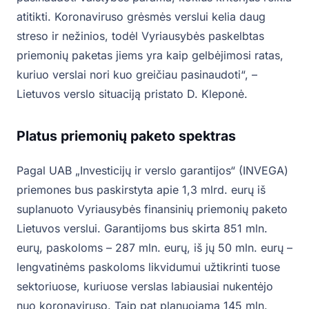
atitikti. Koronaviruso grėsmės verslui kelia daug
streso ir nežinios, todėl Vyriausybės paskelbtas
priemonių paketas jiems yra kaip gelbėjimosi ratas,
kuriuo verslai nori kuo greičiau pasinaudoti“, –
Lietuvos verslo situaciją pristato D. Kleponė.
Platus priemonių paketo spektras
Pagal UAB „Investicijų ir verslo garantijos“ (INVEGA)
priemones bus paskirstyta apie 1,3 mlrd. eurų iš
suplanuoto Vyriausybės finansinių priemonių paketo
Lietuvos verslui. Garantijoms bus skirta 851 mln.
eurų, paskoloms – 287 mln. eurų, iš jų 50 mln. eurų –
lengvatinėms paskoloms likvidumui užtikrinti tuose
sektoriuose, kuriuose verslas labiausiai nukentėjo
nuo koronaviruso. Taip pat planuojama 145 mln.