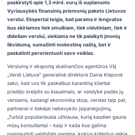
paskirstyti apie 1,3 mlrd. eurų iš suplanuoto
Vyriausybės finansinių priemonių paketo Lietuvos
verslui. Ekspertai teigia, kad parama ir lengvatos
bus skiriamos tiek smulkiam, tiek vidutiniam, tiek ir
dideliam verslui, siekiama ne tik palaikyti įmonių
likvidumą, sumažinti mokestinę naštą, bet ir
paskatinti perorientuoti savo veiklas.
Verslumą ir eksportą skatinančios agentūros VšĮ
„Versli Lietuva“ generalinė direktorė Daina Kleponė
sako, kad vos tik paskelbus karantiną klientai
pradėjo kreiptis su klausimais, ar valstybė padės jų
verslams, kadangi ekonomika stoja, verslas taip pat,
partneriai ir tiekėjai nebevykdo įsipareigojimų.
„Turbūt populiariausia užklausa, kurią kasdien gauna
mūsų konsultantai – kaip ir kada bus galima
pasinaudoti valstybės parama, kokius kriterijus reikia