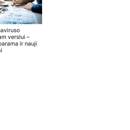
aviruso
am verslui –
parama ir nauji
i