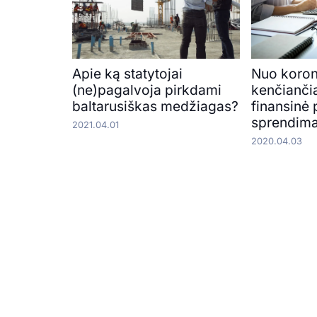
Apie ką statytojai
Nuo koron
(ne)pagalvoja pirkdami
kenčianči
baltarusiškas medžiagas?
finansinė 
sprendima
2021.04.01
2020.04.03