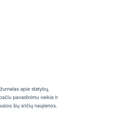
žurnalas apie statybų,
o pačiu pavadinimu veikia ir
sios šių sričių naujienos.