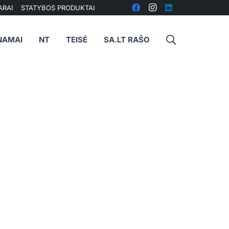
ARAI
STATYBOS PRODUKTAI
NAMAI
NT
TEISĖ
SA.LT RAŠO