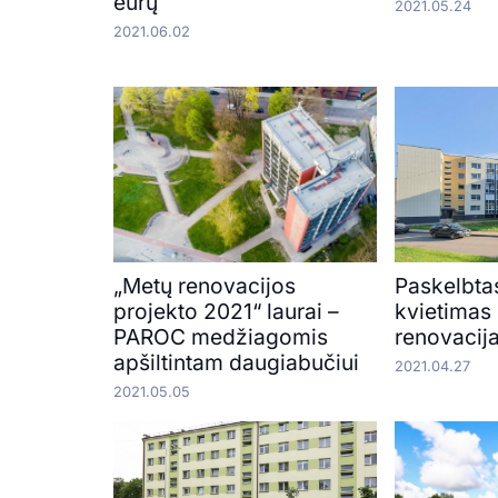
eurų
2021.05.24
2021.06.02
„Metų renovacijos
Paskelbta
projekto 2021“ laurai –
kvietimas
PAROC medžiagomis
renovacija
apšiltintam daugiabučiui
2021.04.27
2021.05.05