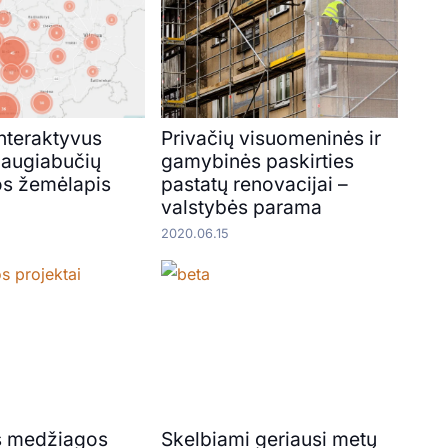
interaktyvus
Privačių visuomeninės ir
daugiabučių
gamybinės paskirties
os žemėlapis
pastatų renovacijai –
valstybės parama
2020.06.15
s medžiagos
Skelbiami geriausi metų