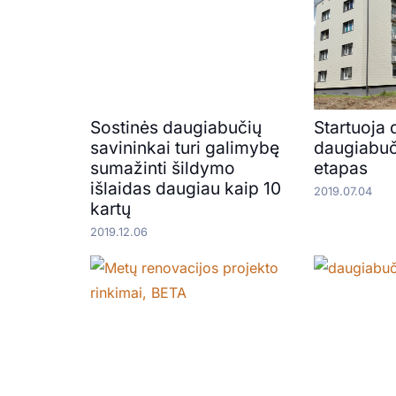
Sostinės daugiabučių
Startuoja 
savininkai turi galimybę
daugiabuč
sumažinti šildymo
etapas
išlaidas daugiau kaip 10
2019.07.04
kartų
2019.12.06