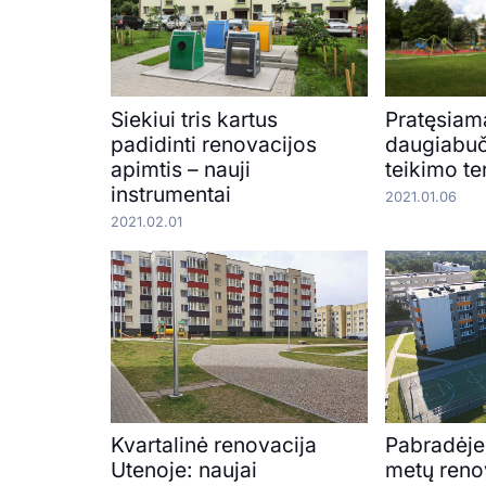
Siekiui tris kartus
Pratęsiam
padidinti renovacijos
daugiabuč
apimtis – nauji
teikimo t
instrumentai
2021.01.06
2021.02.01
Kvartalinė renovacija
Pabradėje
Utenoje: naujai
metų reno