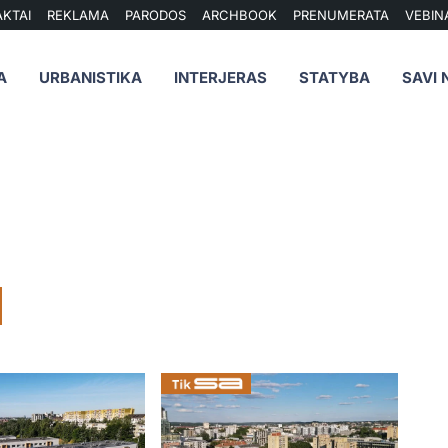
KTAI
REKLAMA
PARODOS
ARCHBOOK
PRENUMERATA
VEBIN
A
URBANISTIKA
INTERJERAS
STATYBA
SAVI 