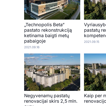
„Technopolis Beta“
Vyriausyb
pastato rekonstrukciją
pastatų r
ketinama baigti metų
kompetenc
pabaigoje
2021.09.15
2021.09.16
Negyvenamų pastatų
Kaip per 
renovacijai skirs 2,5 mln.
renovacij