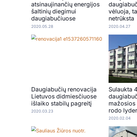
atsinaujinančių energijos
daugiabuč
šaltinių diegimui
vėluoja, t
daugiabučiuose
netrūksta
2020.05.28
2020.04.27
Daugiabučių renovacija
Sulaukta 
Lietuvos didmiesčiuose
daugiabuč
išlaiko stabilų pagreitį
mažosios 
rodo lyde
2020.03.23
2020.02.04