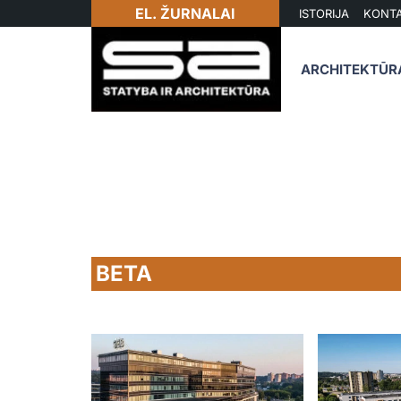
EL. ŽURNALAI
ISTORIJA
KONTA
ARCHITEKTŪR
BETA