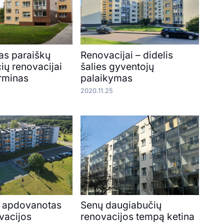
as paraiškų
Renovacijai – didelis
ių renovacijai
šalies gyventojų
erminas
palaikymas
2020.11.25
 apdovanotas
Senų daugiabučių
vacijos
renovacijos tempą ketina