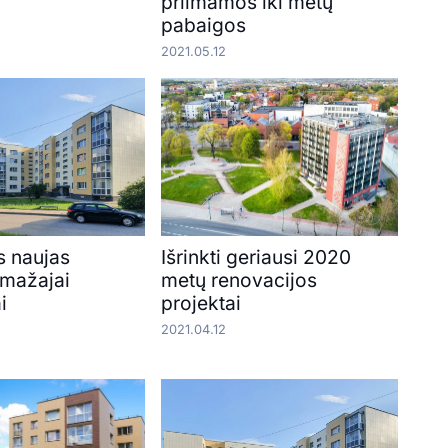
priimamos iki metų
pabaigos
2021.05.12
s naujas
Išrinkti geriausi 2020
 mažajai
metų renovacijos
i
projektai
2021.04.12