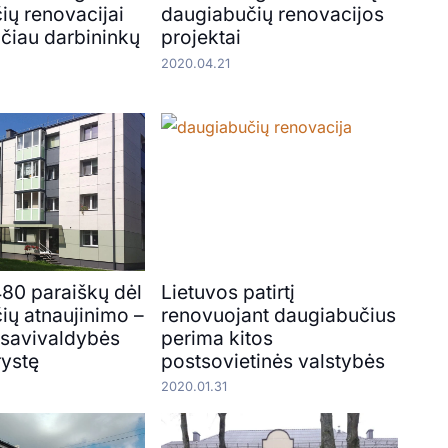
ių renovacijai
daugiabučių renovacijos
ačiau darbininkų
projektai
2020.04.21
480 paraiškų dėl
Lietuvos patirtį
ių atnaujinimo –
renovuojant daugiabučius
savivaldybės
perima kitos
rystę
postsovietinės valstybės
2020.01.31