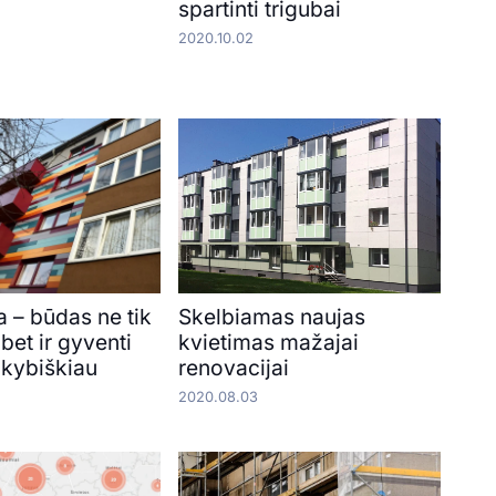
spartinti trigubai
2020.10.02
 – būdas ne tik
Skelbiamas naujas
 bet ir gyventi
kvietimas mažajai
okybiškiau
renovacijai
2020.08.03