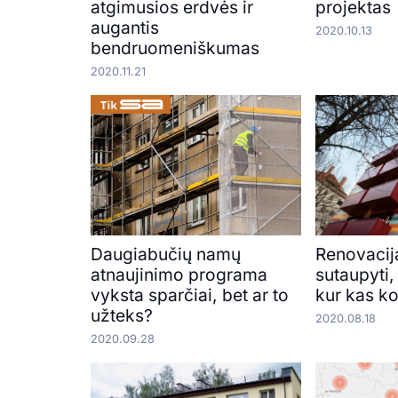
atgimusios erdvės ir
projektas
augantis
2020.10.13
bendruomeniškumas
2020.11.21
Daugiabučių namų
Renovacija
atnaujinimo programa
sutaupyti,
vyksta sparčiai, bet ar to
kur kas k
užteks?
2020.08.18
2020.09.28