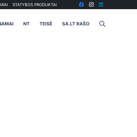
ARAI
STATYBOS PRODUKTAI
NAMAI
NT
TEISĖ
SA.LT RAŠO