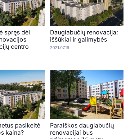
ė spręs dėl
Daugiabučių renovacija:
enovacijos
iššūkiai ir galimybės
ijų centro
2021.07.19
metus pasikeitė
Paraiškos daugiabučių
os kaina?
renovacijai bus