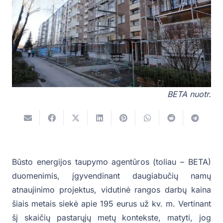
BETA nuotr.
Būsto energijos taupymo agentūros (toliau – BETA)
duomenimis, įgyvendinant daugiabučių namų
atnaujinimo projektus, vidutinė rangos darbų kaina
šiais metais siekė apie 195 eurus už kv. m. Vertinant
šį skaičių pastarųjų metų kontekste, matyti, jog