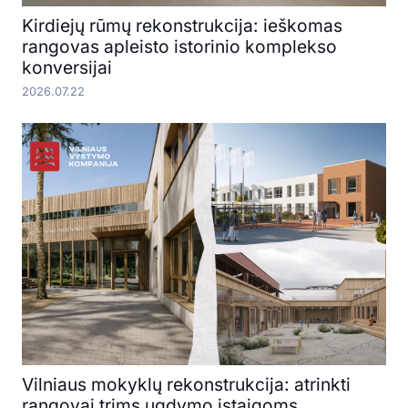
Kirdiejų rūmų rekonstrukcija: ieškomas
rangovas apleisto istorinio komplekso
konversijai
2026.07.22
Vilniaus mokyklų rekonstrukcija: atrinkti
rangovai trims ugdymo įstaigoms