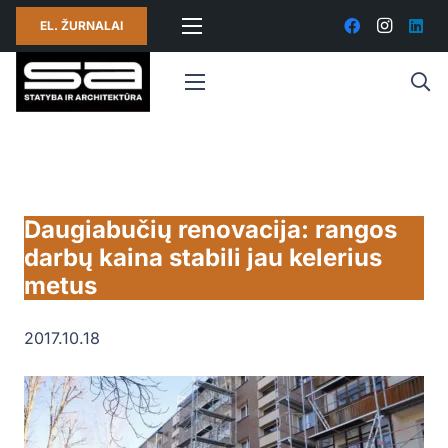
EL. ŽURNALAI
Daugiabučių renovacija: rangos
darbų kaina stabili jau kelerius
metus
2017.10.18