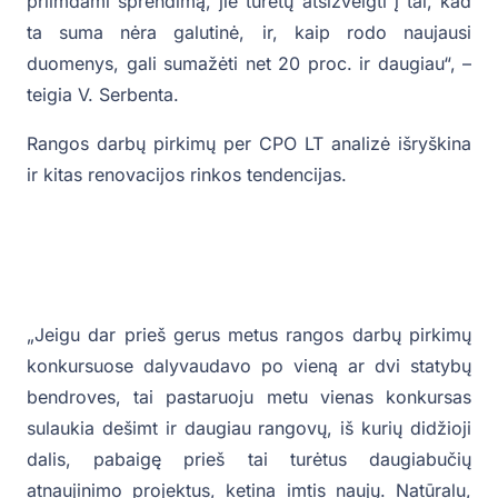
priimdami sprendimą, jie turėtų atsižvelgti į tai, kad
ta suma nėra galutinė, ir, kaip rodo naujausi
duomenys, gali sumažėti net 20 proc. ir daugiau“, –
teigia V. Serbenta.
Rangos darbų pirkimų per CPO LT analizė išryškina
ir kitas renovacijos rinkos tendencijas.
„Jeigu dar prieš gerus metus rangos darbų pirkimų
konkursuose dalyvaudavo po vieną ar dvi statybų
bendroves, tai pastaruoju metu vienas konkursas
sulaukia dešimt ir daugiau rangovų, iš kurių didžioji
dalis, pabaigę prieš tai turėtus daugiabučių
atnaujinimo projektus, ketina imtis naujų. Natūralu,