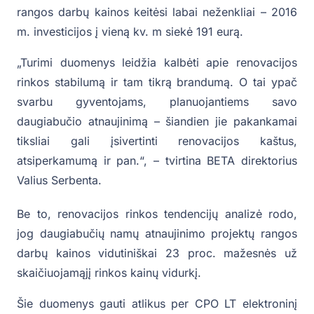
rangos darbų kainos keitėsi labai neženkliai – 2016
m. investicijos į vieną kv. m siekė 191 eurą.
„Turimi duomenys leidžia kalbėti apie renovacijos
rinkos stabilumą ir tam tikrą brandumą. O tai ypač
svarbu gyventojams, planuojantiems savo
daugiabučio atnaujinimą – šiandien jie pakankamai
tiksliai gali įsivertinti renovacijos kaštus,
atsiperkamumą ir pan.“, – tvirtina BETA direktorius
Valius Serbenta.
Be to, renovacijos rinkos tendencijų analizė rodo,
jog daugiabučių namų atnaujinimo projektų rangos
darbų kainos vidutiniškai 23 proc. mažesnės už
skaičiuojamąjį rinkos kainų vidurkį.
Šie duomenys gauti atlikus per CPO LT elektroninį