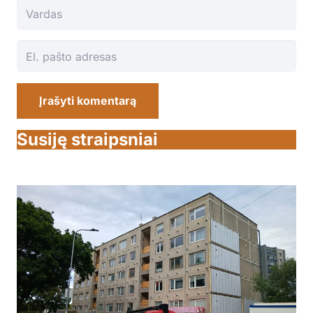
Įrašyti komentarą
Susiję straipsniai