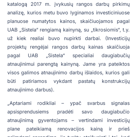
katalogą 2017 m. įvykusių rangos darbų pirkimų
analizę, kurios metu buvo lyginamos investiciniuose
planuose numatytos kainos, skaičiuojamos pagal
UAB „Sistela“ rengiamą kainyną, su „tikrosiomis“, t.y.
už kiek realiai buvo nupirkti darbai. (Investicijų
projektų rengėjai rangos darbų kainas skaičiuoja
pagal UAB „Sistela“ specialiai daugiabučių
atnaujinimui parengtą kainyną. Jame yra pateiktos
visos galimos atnaujinimo darbų išlaidos, kurios gali
būti patiriamos vykdant pastatų konstrukcijų
atnaujinimo darbus).
„Aptariami rodikliai – ypač svarbus signalas
apsisprendusiems pradėti savo daugiabučio
atnaujinimą gyventojams – vertindami investicijų
plane pateikiamą renovacijos kainą ir prieš