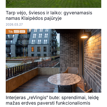
Tarp vėjo, šviesos ir laiko: gyvenamasis
namas Klaipėdos pajūryje
2026.03.27
Interjeras „reVingis“ bute: sprendimai, leidę
mažas erdves paversti funkcionaliomis