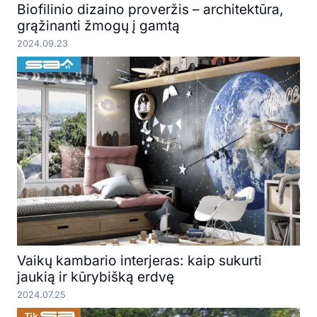
Biofilinio dizaino proveržis – architektūra,
grąžinanti žmogų į gamtą
2024.09.23
Vaikų kambario interjeras: kaip sukurti
jaukią ir kūrybišką erdvę
2024.07.25