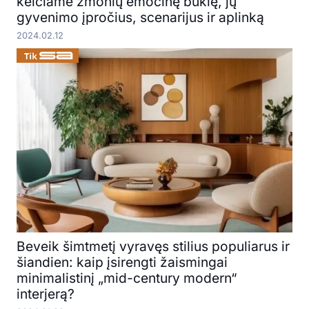
keičiame žmonių emocinę būklę, jų
gyvenimo įpročius, scenarijus ir aplinką
2024.02.12
Beveik šimtmetį vyravęs stilius populiarus ir
šiandien: kaip įsirengti žaismingai
minimalistinį „mid-century modern“
interjerą?