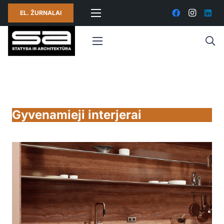
EL. ŽURNALAI
Gyvenamieji interjerai