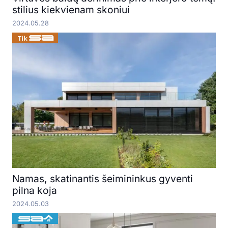
stilius kiekvienam skoniui
2024.05.28
Namas, skatinantis šeimininkus gyventi
pilna koja
2024.05.03