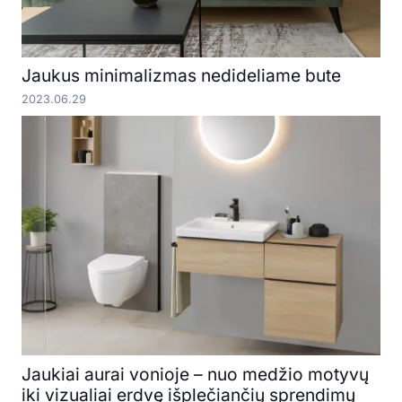
Jaukus minimalizmas nedideliame bute
2023.06.29
Jaukiai aurai vonioje – nuo medžio motyvų
iki vizualiai erdvę išplečiančių sprendimų