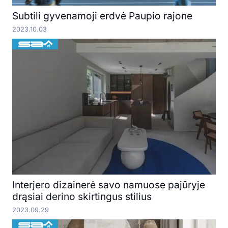
Subtili gyvenamoji erdvė Paupio rajone
2023.10.03
Interjero dizainerė savo namuose pajūryje
drąsiai derino skirtingus stilius
2023.09.29