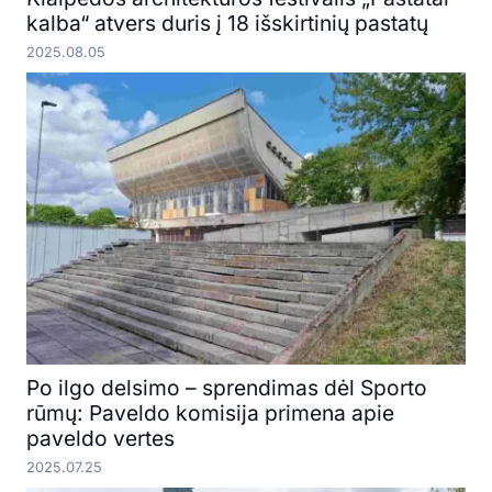
kalba“ atvers duris į 18 išskirtinių pastatų
2025.08.05
Po ilgo delsimo – sprendimas dėl Sporto
rūmų: Paveldo komisija primena apie
paveldo vertes
2025.07.25