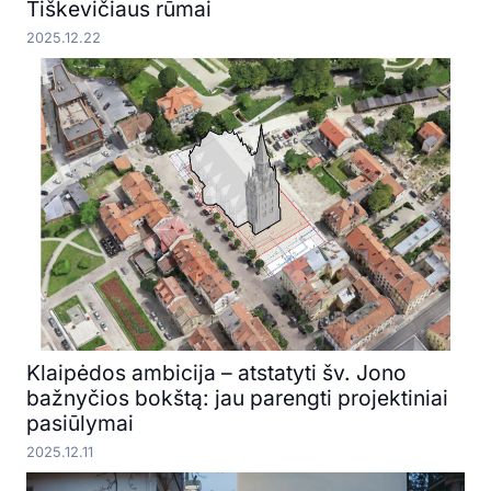
Tiškevičiaus rūmai
2025.12.22
Klaipėdos ambicija – atstatyti šv. Jono
bažnyčios bokštą: jau parengti projektiniai
pasiūlymai
2025.12.11