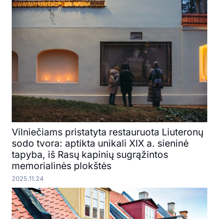
Vilniečiams pristatyta restauruota Liuteronų
sodo tvora: aptikta unikali XIX a. sieninė
tapyba, iš Rasų kapinių sugrąžintos
memorialinės plokštės
2025.11.24