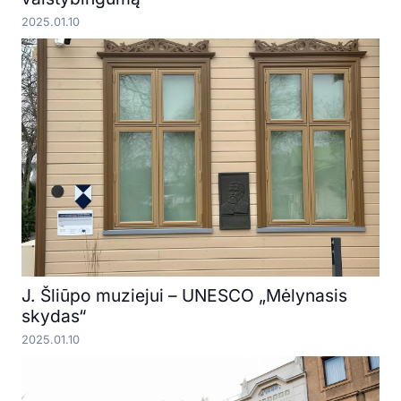
2025.01.10
J. Šliūpo muziejui – UNESCO „Mėlynasis
skydas“
2025.01.10