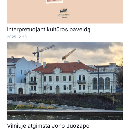
Interpretuojant kultūros paveldą
2025.12.23
Vilniuje atgimsta Jono Juozapo