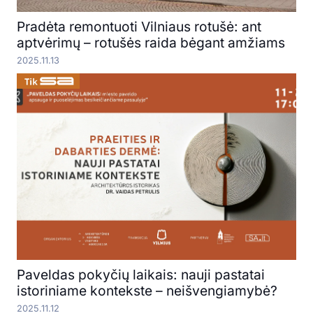
Pradėta remontuoti Vilniaus rotušė: ant
aptvėrimų – rotušės raida bėgant amžiams
2025.11.13
Paveldas pokyčių laikais: nauji pastatai
istoriniame kontekste – neišvengiamybė?
2025.11.12