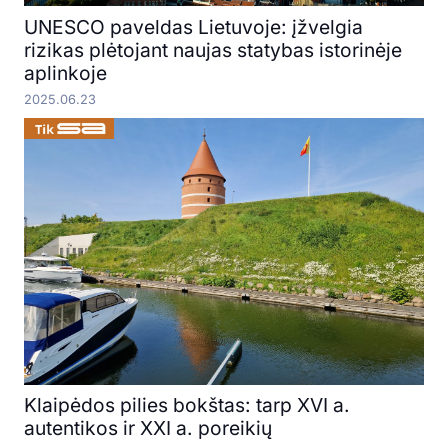
UNESCO paveldas Lietuvoje: įžvelgia
rizikas plėtojant naujas statybas istorinėje
aplinkoje
2025.06.23
Klaipėdos pilies bokštas: tarp XVI a.
autentikos ir XXI a. poreikių