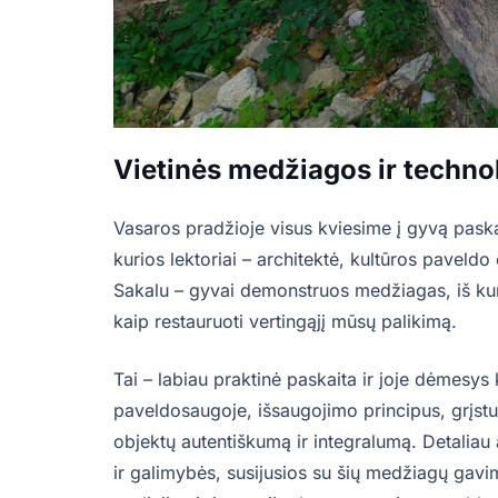
Vietinės medžiagos ir techno
Vasaros pradžioje visus kviesime į gyvą paska
kurios lektoriai – architektė, kultūros paveldo
Sakalu – gyvai demonstruos medžiagas, iš kurių
kaip restauruoti vertingąjį mūsų palikimą.
Tai – labiau praktinė paskaita ir joje dėmesys
paveldosaugoje, išsaugojimo principus, grįstu
objektų autentiškumą ir integralumą. Detaliau
ir galimybės, susijusios su šių medžiagų gavim