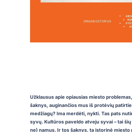
Užklausus apie opiausias miesto problemas, re
šaknys, auginančios mus iš protėvių patirties
medžiagų? Ima merdėti, nykti. Tas pats nutin
syvų. Kultūros paveldo atveju syvai – tai š
ne) namus. Ir tos šaknys, ta istorinė miesto