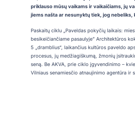
priklauso mūsų vaikams ir vaikaičiams, jų vai
jiems našta ar nesunyktų tiek, jog nebeliks, 
Paskaitų ciklu „Paveldas pokyčių laikais: mie
besikeičiančiame pasaulyje” Architektūros koky
5 „dramblius“, laikančius kultūros paveldo aps
procesus, jų medžiagiškumą, žmonių įsitrauki
seną. Be AKVA, prie ciklo įgyvendinimo – kvies
Vilniaus senamiesčio atnaujinimo agentūra ir s