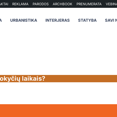
KTAI
REKLAMA
PARODOS
ARCHBOOK
PRENUMERATA
VEBIN
A
URBANISTIKA
INTERJERAS
STATYBA
SAVI 
okyčių laikais?