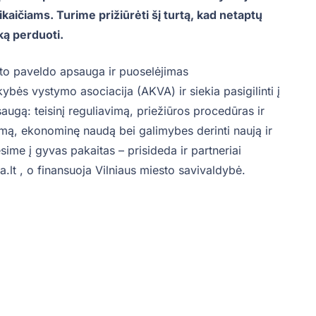
kaičiams. Turime prižiūrėti šį turtą, kad netaptų
ką perduoti.
sto paveldo apsauga ir puoselėjimas
bės vystymo asociacija (AKVA) ir siekia pasigilinti į
augą: teisinį reguliavimą, priežiūros procedūras ir
mą, ekonominę naudą bei galimybes derinti naują ir
ime į gyvas pakaitas – prisideda ir partneriai
a.lt , o finansuoja Vilniaus miesto savivaldybė.