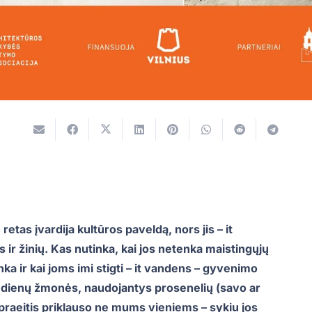
tas įvardija kultūros paveldą, nors jis – it
 ir žinių. Kas nutinka, kai jos netenka maistingųjų
ka ir kai joms imi stigti – it vandens – gyvenimo
ių dienų žmonės, naudojantys prosenelių (savo ar
 praeitis priklauso ne mums vieniems – sykiu jos