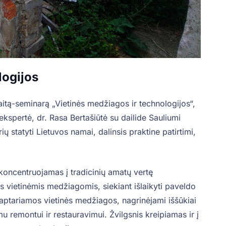
logijos
itą-seminarą „Vietinės medžiagos ir technologijos“,
 ekspertė, dr. Rasa Bertašiūtė su dailide Sauliumi
 statyti Lietuvos namai, dalinsis praktine patirtimi,
 koncentruojamas į tradicinių amatų vertę
s vietinėmis medžiagomis, siekiant išlaikyti paveldo
 aptariamos vietinės medžiagos, nagrinėjami iššūkiai
u remontui ir restauravimui. Žvilgsnis kreipiamas ir į