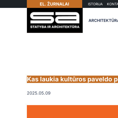
EL. ŽURNALAI
ISTORIJA
KONTA
ARCHITEKTŪR
Kas laukia kultūros paveldo p
2025.05.09