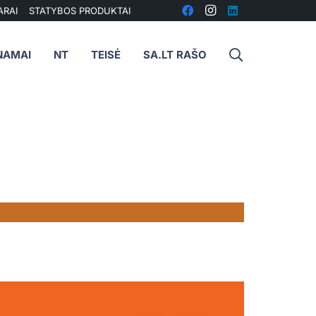
ARAI
STATYBOS PRODUKTAI
NAMAI
NT
TEISĖ
SA.LT RAŠO