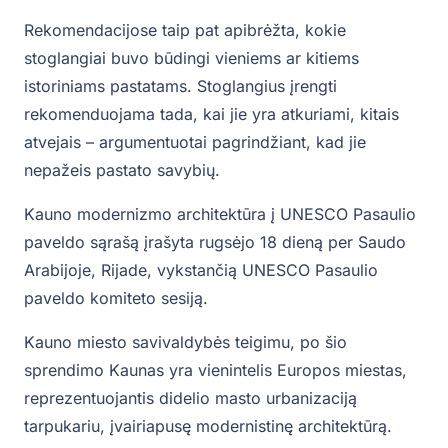
Rekomendacijose taip pat apibrėžta, kokie
stoglangiai buvo būdingi vieniems ar kitiems
istoriniams pastatams. Stoglangius įrengti
rekomenduojama tada, kai jie yra atkuriami, kitais
atvejais – argumentuotai pagrindžiant, kad jie
nepažeis pastato savybių.
Kauno modernizmo architektūra į UNESCO Pasaulio
paveldo sąrašą įrašyta rugsėjo 18 dieną per Saudo
Arabijoje, Rijade, vykstančią UNESCO Pasaulio
paveldo komiteto sesiją.
Kauno miesto savivaldybės teigimu, po šio
sprendimo Kaunas yra vienintelis Europos miestas,
reprezentuojantis didelio masto urbanizaciją
tarpukariu, įvairiapusę modernistinę architektūrą.