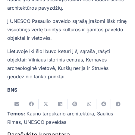
architektūros pavyzdžių.
Į UNESCO Pasaulio paveldo sąrašą įrašomi išskirtinę
visuotinęs vertę turintys kultūros ir gamtos paveldo
objektai ir vietovės.
Lietuvoje iki šiol buvo keturi į šį sąrašą įrašyti
objektai: Vilniaus istorinis centras, Kernavės
archeologinė vietovė, Kuršių nerija ir Struvės
geodezinio lanko punktai.
BNS
Temos:
Kauno tarpukario architektūra
,
Saulius
Rimas
,
UNESCO paveldas
Parašykite komentarą