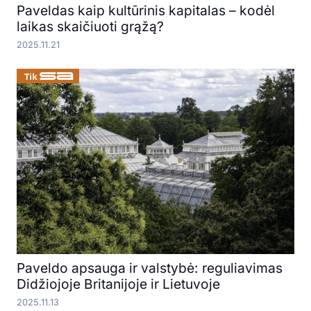
Paveldas kaip kultūrinis kapitalas – kodėl
laikas skaičiuoti grąžą?
2025.11.21
Paveldo apsauga ir valstybė: reguliavimas
Didžiojoje Britanijoje ir Lietuvoje
2025.11.13