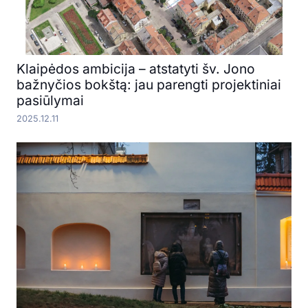
Klaipėdos ambicija – atstatyti šv. Jono
bažnyčios bokštą: jau parengti projektiniai
pasiūlymai
2025.12.11