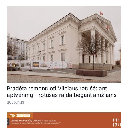
Pradėta remontuoti Vilniaus rotušė: ant
aptvėrimų – rotušės raida bėgant amžiams
2025.11.13