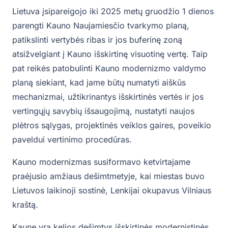
Lietuva įsipareigojo iki 2025 metų gruodžio 1 dienos
parengti Kauno Naujamiesčio tvarkymo planą,
patikslinti vertybės ribas ir jos buferinę zoną
atsižvelgiant į Kauno išskirtinę visuotinę vertę. Taip
pat reikės patobulinti Kauno modernizmo valdymo
planą siekiant, kad jame būtų numatyti aiškūs
mechanizmai, užtikrinantys išskirtinės vertės ir jos
vertingųjų savybių išsaugojimą, nustatyti naujos
plėtros sąlygas, projektinės veiklos gaires, poveikio
paveldui vertinimo procedūras.
Kauno modernizmas susiformavo ketvirtajame
praėjusio amžiaus dešimtmetyje, kai miestas buvo
Lietuvos laikinoji sostinė, Lenkijai okupavus Vilniaus
kraštą.
Kaune yra kelios dešimtys išskirtinės modernistinės