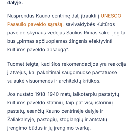
dalyje.
Nusprendus Kauno centrinę dalį įtraukti į
UNESCO
Pasaulio paveldo sąrašą
, savivaldybės Kultūros
paveldo skyriaus vedėjas Saulius Rimas sakė, jog tai
bus „pirmas apčiuopiamas žingsnis efektyvinti
kultūros paveldo apsaugą“.
Tuomet teigta, kad šios rekomendacijos yra reakcija
į atvejus, kai pakeitimai saugomuose pastatuose
sulaukė visuomenės ir architektų kritikos.
Jos nustato 1918–1940 metų laikotarpiu pastatytų
kultūros paveldo statinių, taip pat visų istorinių
pastatų, esančių Kauno centrinėje dalyje ir
Žaliakalnyje, pastogių, stoglangių ir antstatų
įrengimo būdus ir jų įrengimo tvarką.