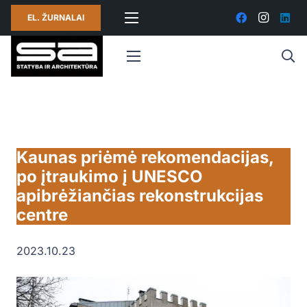
EL. ŽURNALAI
Kaunas priėmė rekomendacijas,
po įtraukimo į UNESCO
apibrėžiančias rekonstrukcijas
centre
2023.10.23