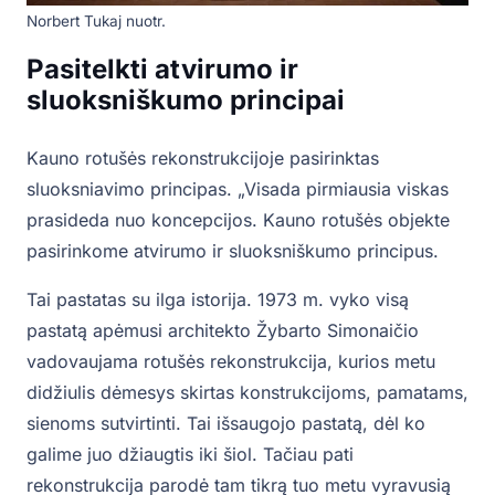
Norbert Tukaj nuotr.
Pasitelkti atvirumo ir
sluoksniškumo principai
Kauno rotušės rekonstrukcijoje pasirinktas
sluoksniavimo principas. „Visada pirmiausia viskas
prasideda nuo koncepcijos. Kauno rotušės objekte
pasirinkome atvirumo ir sluoksniškumo principus.
Tai pastatas su ilga istorija. 1973 m. vyko visą
pastatą apėmusi architekto Žybarto Simonaičio
vadovaujama rotušės rekonstrukcija, kurios metu
didžiulis dėmesys skirtas konstrukcijoms, pamatams,
sienoms sutvirtinti. Tai išsaugojo pastatą, dėl ko
galime juo džiaugtis iki šiol. Tačiau pati
rekonstrukcija parodė tam tikrą tuo metu vyravusią