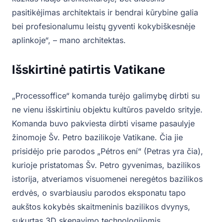
pasitikėjimas architektais ir bendrai kūrybine galia
bei profesionalumu leistų gyventi kokybiškesnėje
aplinkoje“, – mano architektas.
Išskirtinė patirtis Vatikane
„Processoffice“ komanda turėjo galimybę dirbti su
ne vienu išskirtiniu objektu kultūros paveldo srityje.
Komanda buvo pakviesta dirbti visame pasaulyje
žinomoje Šv. Petro bazilikoje Vatikane. Čia jie
prisidėjo prie parodos „Pétros ení“ (Petras yra čia),
kurioje pristatomas Šv. Petro gyvenimas, bazilikos
istorija, atveriamos visuomenei neregėtos bazilikos
erdvės, o svarbiausiu parodos eksponatu tapo
aukštos kokybės skaitmeninis bazilikos dvynys,
sukurtas 3D skenavimo technologijomis.