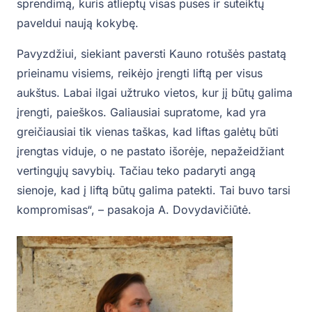
sprendimą, kuris atlieptų visas puses ir suteiktų
paveldui naują kokybę.
Pavyzdžiui, siekiant paversti Kauno rotušės pastatą
prieinamu visiems, reikėjo įrengti liftą per visus
aukštus. Labai ilgai užtruko vietos, kur jį būtų galima
įrengti, paieškos. Galiausiai supratome, kad yra
greičiausiai tik vienas taškas, kad liftas galėtų būti
įrengtas viduje, o ne pastato išorėje, nepažeidžiant
vertingųjų savybių. Tačiau teko padaryti angą
sienoje, kad į liftą būtų galima patekti. Tai buvo tarsi
kompromisas“, – pasakoja A. Dovydavičiūtė.