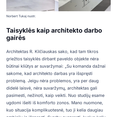
Norbert Tukaj nuotr.
Taisyklės kaip architekto darbo
gairės
Architektas R. Kilčiauskas sako, kad tam tikros
griežtos taisyklės dirbant paveldo objekte nėra
būtinai kliūtys ar suvaržymai: „Su komanda dažnai
sakome, kad architekto darbas yra išspręsti
problemą. Jeigu nėra problemos, yra per daug
didelė laisvė, nėra suvaržymų, architektas gali
pasimesti, nežinoti, kaip veikti. Nuo studijų esame
ugdomi išeiti iš komforto zonos. Mano nuomone,
kuo situacija komplikuotesnė, tuo ji kelia daugiau