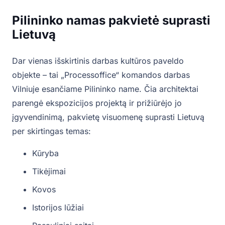
Pilininko namas pakvietė suprasti
Lietuvą
Dar vienas išskirtinis darbas kultūros paveldo
objekte – tai „Processoffice“ komandos darbas
Vilniuje esančiame Pilininko name. Čia architektai
parengė ekspozicijos projektą ir prižiūrėjo jo
įgyvendinimą, pakvietę visuomenę suprasti Lietuvą
per skirtingas temas:
Kūryba
Tikėjimai
Kovos
Istorijos lūžiai