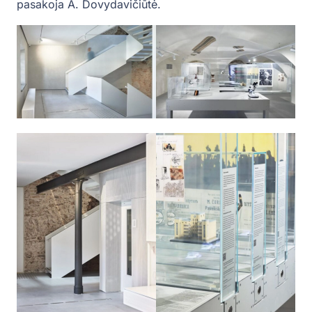
pasakoja A. Dovydavičiūtė.