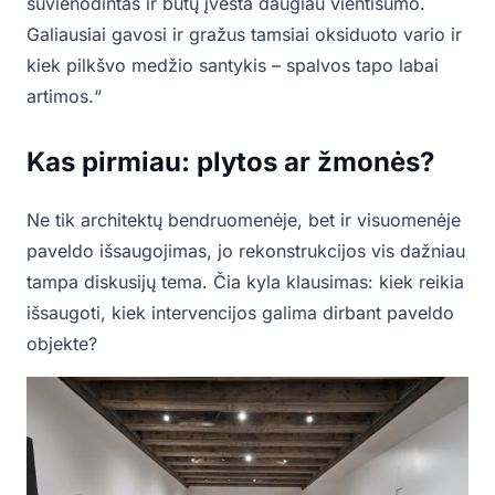
suvienodintas ir būtų įvesta daugiau vientisumo.
Galiausiai gavosi ir gražus tamsiai oksiduoto vario ir
kiek pilkšvo medžio santykis – spalvos tapo labai
artimos.“
Kas pirmiau: plytos ar žmonės?
Ne tik architektų bendruomenėje, bet ir visuomenėje
paveldo išsaugojimas, jo rekonstrukcijos vis dažniau
tampa diskusijų tema. Čia kyla klausimas: kiek reikia
išsaugoti, kiek intervencijos galima dirbant paveldo
objekte?