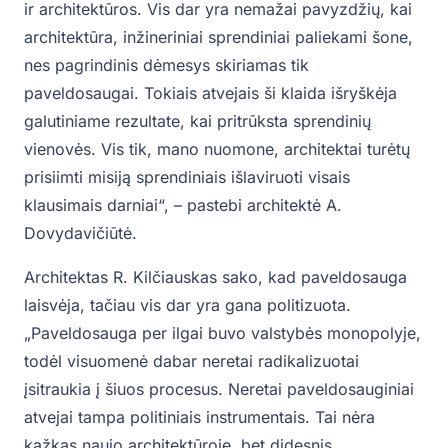
ir architektūros. Vis dar yra nemažai pavyzdžių, kai
architektūra, inžineriniai sprendiniai paliekami šone,
nes pagrindinis dėmesys skiriamas tik
paveldosaugai. Tokiais atvejais ši klaida išryškėja
galutiniame rezultate, kai pritrūksta sprendinių
vienovės. Vis tik, mano nuomone, architektai turėtų
prisiimti misiją sprendiniais išlaviruoti visais
klausimais darniai“, – pastebi architektė A.
Dovydavičiūtė.
Architektas R. Kilčiauskas sako, kad paveldosauga
laisvėja, tačiau vis dar yra gana politizuota.
„Paveldosauga per ilgai buvo valstybės monopolyje,
todėl visuomenė dabar neretai radikalizuotai
įsitraukia į šiuos procesus. Neretai paveldosauginiai
atvejai tampa politiniais instrumentais. Tai nėra
kažkas naujo architektūroje, bet didesnis