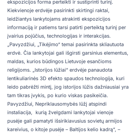
ekspozicijos forma perteikti ir sustiprinti turinį.
Kiekvienoje erdvėje pasirinkti skirtingi raktai,
leidžiantys lankytojams atrakinti ekspozicijos
informaciją ir patiems tarsi patirti perteiktą turinį per
įvairius pojūčius, technologijas ir interakcijas.
„Pavyzdžiui, „Tikėjimo“ temai pasirinkta skliautuota
erdvė. Čia lankytojai gali išgirsti garsinius elementus,
maldas, kurios būdingos Lietuvoje esančioms
religijoms. „Istorijos lūžiai“ erdvėje panaudota
lentikuliarinės 3D efekto spaudos technologija, kuri
leido pabrėžti mintį, jog istorijos lūžis dažniausiai yra
tam tikras įvykis, po kurio viskas pasikeičia.
Pavyzdžiui, Nepriklausomybės lūžį atspindi
instaliacija, kurią žvelgdami lankytojai vienoje
pusėje gali pamatyti išsirikiavusius sovietų armijos
kareivius, o kitoje pusėje – Baltijos kelio kadrą“, –