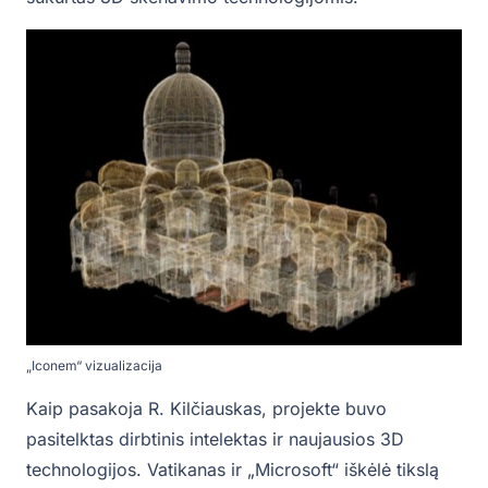
„Iconem“ vizualizacija
Kaip pasakoja R. Kilčiauskas, projekte buvo
pasitelktas dirbtinis intelektas ir naujausios 3D
technologijos. Vatikanas ir „Microsoft“ iškėlė tikslą