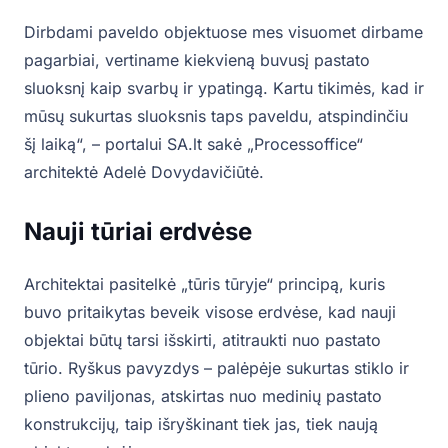
Dirbdami paveldo objektuose mes visuomet dirbame
pagarbiai, vertiname kiekvieną buvusį pastato
sluoksnį kaip svarbų ir ypatingą. Kartu tikimės, kad ir
mūsų sukurtas sluoksnis taps paveldu, atspindinčiu
šį laiką“, – portalui SA.lt sakė „Processoffice“
architektė Adelė Dovydavičiūtė.
Nauji tūriai erdvėse
Architektai pasitelkė „tūris tūryje“ principą, kuris
buvo pritaikytas beveik visose erdvėse, kad nauji
objektai būtų tarsi išskirti, atitraukti nuo pastato
tūrio. Ryškus pavyzdys – palėpėje sukurtas stiklo ir
plieno paviljonas, atskirtas nuo medinių pastato
konstrukcijų, taip išryškinant tiek jas, tiek naują