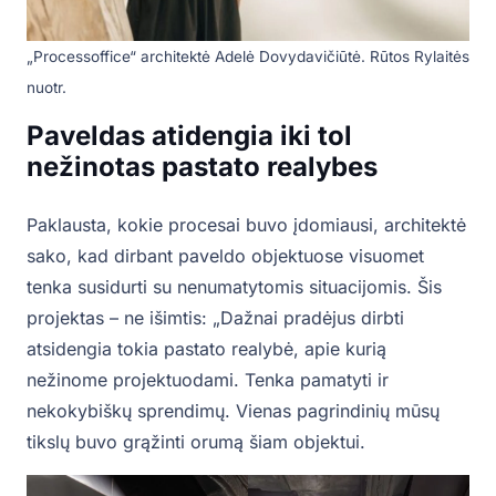
„Processoffice“ architektė Adelė Dovydavičiūtė. Rūtos Rylaitės
nuotr.
Paveldas atidengia iki tol
nežinotas pastato realybes
Paklausta, kokie procesai buvo įdomiausi, architektė
sako, kad dirbant paveldo objektuose visuomet
tenka susidurti su nenumatytomis situacijomis. Šis
projektas – ne išimtis: „Dažnai pradėjus dirbti
atsidengia tokia pastato realybė, apie kurią
nežinome projektuodami. Tenka pamatyti ir
nekokybiškų sprendimų. Vienas pagrindinių mūsų
tikslų buvo grąžinti orumą šiam objektui.