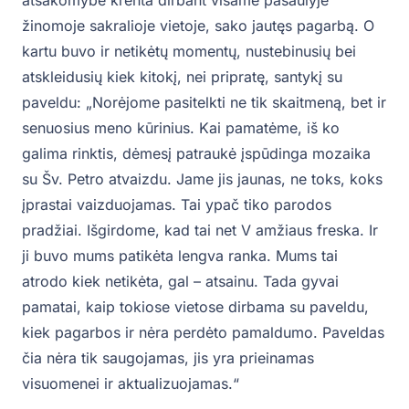
atsakomybė krenta dirbant visame pasaulyje
žinomoje sakralioje vietoje, sako jautęs pagarbą. O
kartu buvo ir netikėtų momentų, nustebinusių bei
atskleidusių kiek kitokį, nei pripratę, santykį su
paveldu: „Norėjome pasitelkti ne tik skaitmeną, bet ir
senuosius meno kūrinius. Kai pamatėme, iš ko
galima rinktis, dėmesį patraukė įspūdinga mozaika
su Šv. Petro atvaizdu. Jame jis jaunas, ne toks, koks
įprastai vaizduojamas. Tai ypač tiko parodos
pradžiai. Išgirdome, kad tai net V amžiaus freska. Ir
ji buvo mums patikėta lengva ranka. Mums tai
atrodo kiek netikėta, gal – atsainu. Tada gyvai
pamatai, kaip tokiose vietose dirbama su paveldu,
kiek pagarbos ir nėra perdėto pamaldumo. Paveldas
čia nėra tik saugojamas, jis yra prieinamas
visuomenei ir aktualizuojamas.“