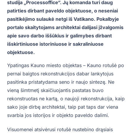
studija „Processoffice“. Jų komanda turi daug
patirties dirbant paveldo objektuose, o neseniai
pasitikėjimo sulaukė netgi iš Vatikano. Pokalbyje
portalo skaitytojams architektai dalijasi įžvalgomis
apie savo darbo iššūkius ir galimybes dirbant
išskirtiniuose istoriniuose ir sakraliniuose
objektuose.
Ypatingas Kauno miesto objektas – Kauno rotušė po
pernai baigtos rekonstrukcijos dabar lankytojus
pasitinka pristatydama seno ir naujo sintezę. Ne
vieną šimtmetį skaičiuojantis pastatas buvo
rekonstruotas ne kartą, o naujoji rekonstrukcija, kaip
sako joje dirbę architektai, taip pat taps dar viena
svarbia jos istorijos ir objekto paveldo dalimi.
Visuomenei atsivėrusi rotušė nustebino drąsiais