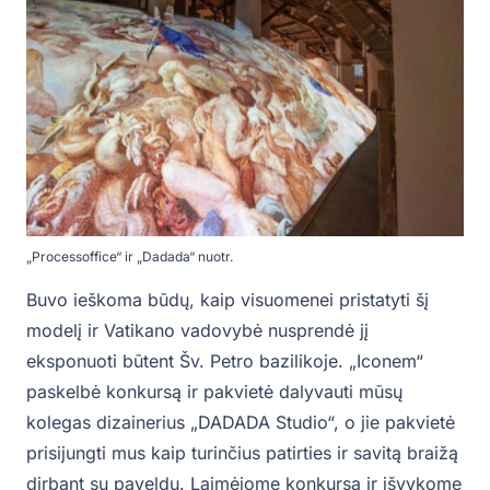
„Processoffice“ ir „Dadada“ nuotr.
Buvo ieškoma būdų, kaip visuomenei pristatyti šį
modelį ir Vatikano vadovybė nusprendė jį
eksponuoti būtent Šv. Petro bazilikoje. „Iconem“
paskelbė konkursą ir pakvietė dalyvauti mūsų
kolegas dizainerius „DADADA Studio“, o jie pakvietė
prisijungti mus kaip turinčius patirties ir savitą braižą
dirbant su paveldu. Laimėjome konkursą ir išvykome