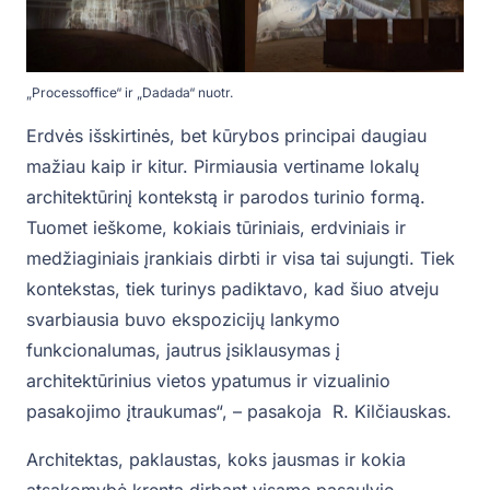
„Processoffice“ ir „Dadada“ nuotr.
Erdvės išskirtinės, bet kūrybos principai daugiau
mažiau kaip ir kitur. Pirmiausia vertiname lokalų
architektūrinį kontekstą ir parodos turinio formą.
Tuomet ieškome, kokiais tūriniais, erdviniais ir
medžiaginiais įrankiais dirbti ir visa tai sujungti. Tiek
kontekstas, tiek turinys padiktavo, kad šiuo atveju
svarbiausia buvo ekspozicijų lankymo
funkcionalumas, jautrus įsiklausymas į
architektūrinius vietos ypatumus ir vizualinio
pasakojimo įtraukumas“, – pasakoja R. Kilčiauskas.
Architektas, paklaustas, koks jausmas ir kokia