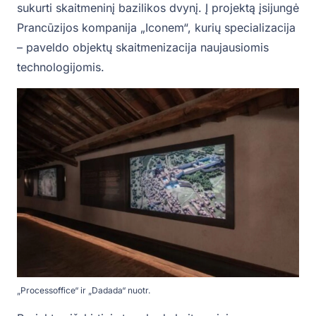
sukurti skaitmeninį bazilikos dvynį. Į projektą įsijungė
Prancūzijos kompanija „Iconem“, kurių specializacija
– paveldo objektų skaitmenizacija naujausiomis
technologijomis.
„Processoffice“ ir „Dadada“ nuotr.