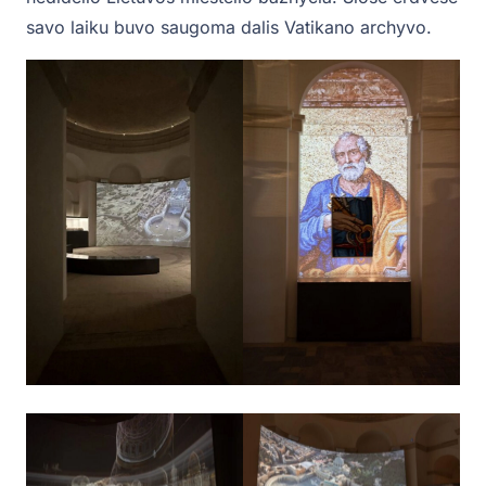
savo laiku buvo saugoma dalis Vatikano archyvo.