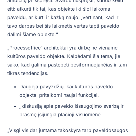
ambicijų ją išspręsti. Svarbu nuspręsti, kuriuo keliu
eiti: atkurti tik tai, kas objekte iki šiol laikoma
paveldu, ar kurti ir kažką naujo, įvertinant, kad ir
tavo darbas bei šis laikmetis vertas tapti paveldo
dalimi šiame objekte.“
„Processoffice“ architektai yra dirbę ne viename
kultūros paveldo objekte. Kalbėdami šia tema, jie
sako, kad galima pastebėti besiformuojančias ir tam
tikras tendencijas.
Daugėja pavyzdžių, kai kultūros paveldo
objektai pritaikomi naujai funkcijai.
Į diskusiją apie paveldo išsaugojimo svarbą ir
prasmę įsijungia plačioji visuomenė.
„Visgi vis dar juntama takoskyra tarp paveldosaugos