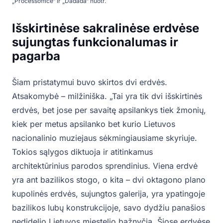
„Processoffice“ ir „Dadada“ nuotr.
Išskirtinėse sakralinėse erdvėse
sujungtas funkcionalumas ir
pagarba
Šiam pristatymui buvo skirtos dvi erdvės.
Atsakomybė – milžiniška. „Tai yra tik dvi išskirtinės
erdvės, bet jose per savaitę apsilankys tiek žmonių,
kiek per metus apsilanko bet kurio Lietuvos
nacionalinio muziejaus sėkmingiausiame skyriuje.
Tokios sąlygos diktuoja ir atitinkamus
architektūrinius parodos sprendinius. Viena erdvė
yra ant bazilikos stogo, o kita – dvi oktagono plano
kupolinės erdvės, sujungtos galerija, yra ypatingoje
bazilikos lubų konstrukcijoje, savo dydžiu panašios
nedidelio Lietuvos miestelio bažnyčia. Šiose erdvėse