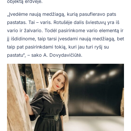
objektą erdvėje.
„Įvedėme naują medžiagą, kurią pasufleravo pats
pastatas. Tai – varis. Rotušėje dalis šviestuvų yra iš
vario ir žalvario. Todėl pasirinkome vario elementą ir
jį išdidinome, taip tarsi įvesdami naują medžiagą, bet
taip pat pasirinkdami tokią, kuri jau turi ryšį su
pastatu“, – sako A. Dovydavičiūtė.