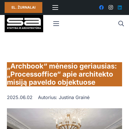
EL. ŽURNALAI
„Archbook“ mėnesio geriausias:
„Processoffice“ apie architekto
misiją paveldo objektuose
2025.06.02
Autorius:
Justina Grainė