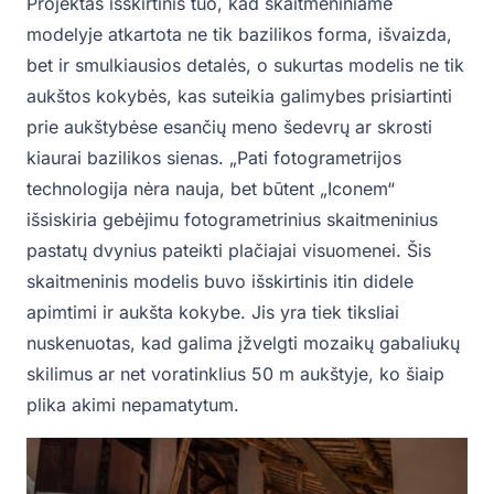
Projektas išskirtinis tuo, kad skaitmeniniame
modelyje atkartota ne tik bazilikos forma, išvaizda,
bet ir smulkiausios detalės, o sukurtas modelis ne tik
aukštos kokybės, kas suteikia galimybes prisiartinti
prie aukštybėse esančių meno šedevrų ar skrosti
kiaurai bazilikos sienas. „Pati fotogrametrijos
technologija nėra nauja, bet būtent „Iconem“
išsiskiria gebėjimu fotogrametrinius skaitmeninius
pastatų dvynius pateikti plačiajai visuomenei. Šis
skaitmeninis modelis buvo išskirtinis itin didele
apimtimi ir aukšta kokybe. Jis yra tiek tiksliai
nuskenuotas, kad galima įžvelgti mozaikų gabaliukų
skilimus ar net voratinklius 50 m aukštyje, ko šiaip
plika akimi nepamatytum.