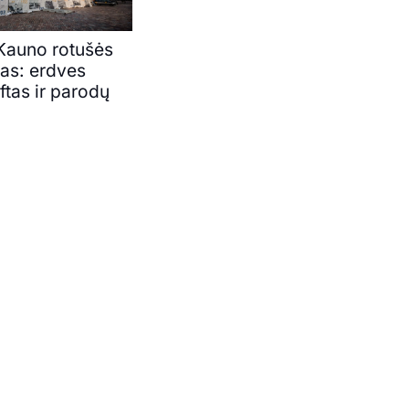
 Kauno rotušės
mas: erdves
iftas ir parodų
s