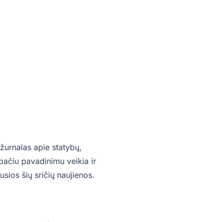
žurnalas apie statybų,
o pačiu pavadinimu veikia ir
sios šių sričių naujienos.