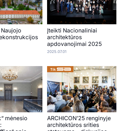
 Naujojo
Įteikti Nacionaliniai
rekonstrukcijos
architektūros
apdovanojimai 2025
2025.07.01
k“ mėnesio
ARCHICON’25 renginyje
:
architektūros srities