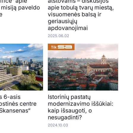
fice“ apie
atstovams – diskusijos
 misiją paveldo
apie tobulą tvarų miestą,
e
visuomenės balsą ir
geriausiųjų
apdovanojimai
2025.06.02
s 6-asis
Istorinių pastatų
ostinės centre
modernizavimo iššūkiai:
 Skansenas“
kaip išsaugoti, o
nesugadinti?
2024.10.03