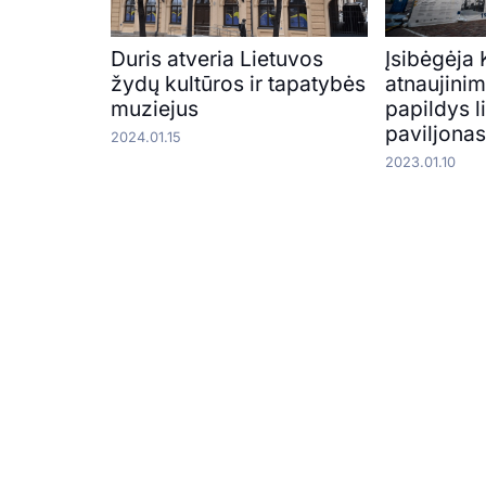
Duris atveria Lietuvos
Įsibėgėja
žydų kultūros ir tapatybės
atnaujini
muziejus
papildys l
paviljona
2024.01.15
2023.01.10