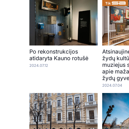
Po rekonstrukcijos
Atsinaujin
atidaryta Kauno rotušė
žydų kultū
muziejus s
2024.07.12
apie maža
žydų gyv
2024.07.04