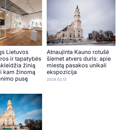
ęs Lietuvos
Atnaujinta Kauno rotušė
ros ir tapatybės
šiemet atvers duris: apie
kleidžia žinią
miestą pasakos unikali
i kam žinomą
ekspozicija
enimo pusę
2024.02.13