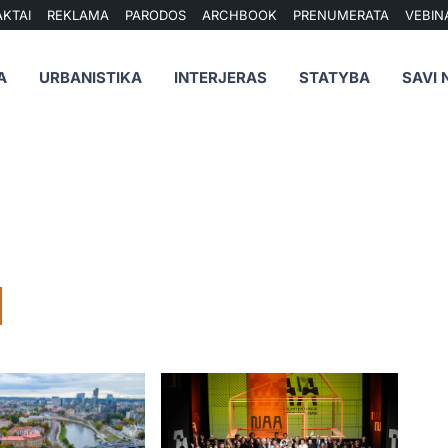
KTAI
REKLAMA
PARODOS
ARCHBOOK
PRENUMERATA
VEBIN
A
URBANISTIKA
INTERJERAS
STATYBA
SAVI 