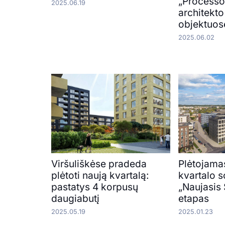
„Processof
2025.06.19
architekto
objektuos
2025.06.02
Viršuliškėse pradeda
Plėtojama
plėtoti naują kvartalą:
kvartalo s
pastatys 4 korpusų
„Naujasis
daugiabutį
etapas
2025.05.19
2025.01.23