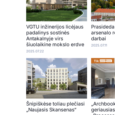
VGTU inžinerijos licėjaus
Prasideda
padalinys sostinės
arsenalo 
Antakalnyje virs
darbai
šiuolaikine mokslo erdve
2025.07.11
2025.07.22
Šnipiškėse toliau plečiasi
„Archboo
„Naujasis Skansenas“
geriausias