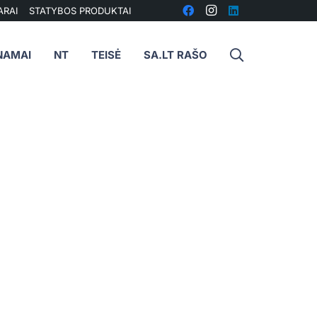
ARAI
STATYBOS PRODUKTAI
NAMAI
NT
TEISĖ
SA.LT RAŠO