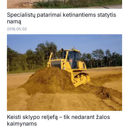
Specialistų patarimai ketinantiems statytis
namą
2016.05.02
Keisti sklypo reljefą – tik nedarant žalos
kaimynams