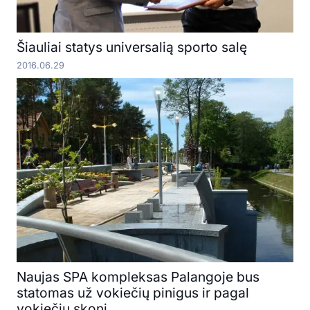
Šiauliai statys universalią sporto salę
2016.06.29
Naujas SPA kompleksas Palangoje bus
statomas už vokiečių pinigus ir pagal
vokiečių skonį