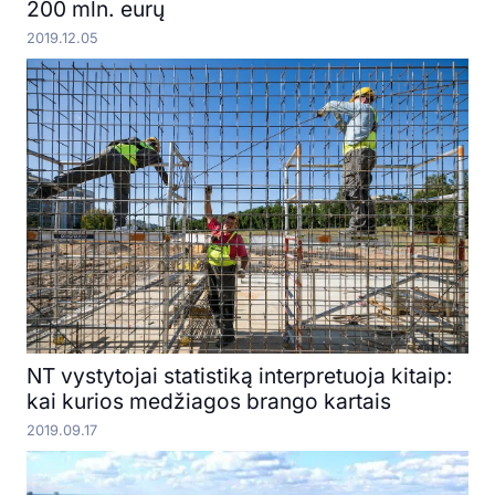
200 mln. eurų
2019.12.05
NT vystytojai statistiką interpretuoja kitaip:
kai kurios medžiagos brango kartais
2019.09.17