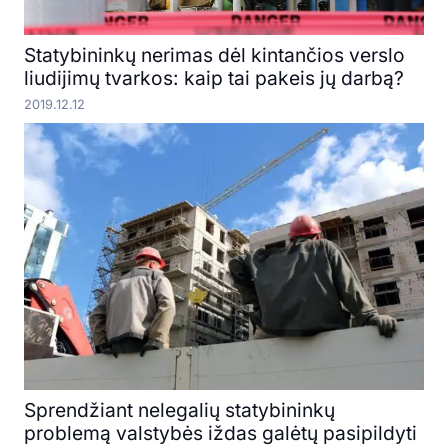
Statybininkų nerimas dėl kintančios verslo
liudijimų tvarkos: kaip tai pakeis jų darbą?
2019.12.12
Sprendžiant nelegalių statybininkų
problemą valstybės iždas galėtų pasipildyti