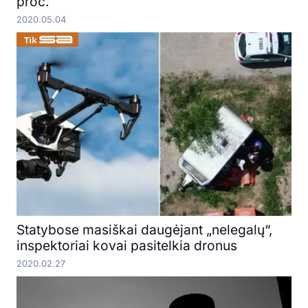
proc.
2020.05.04
Statybose masiškai daugėjant „nelegalų“,
inspektoriai kovai pasitelkia dronus
2020.02.27