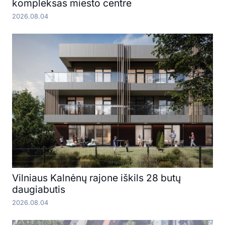
kompleksas miesto centre
2026.08.04
Vilniaus Kalnėnų rajone iškils 28 butų
daugiabutis
2026.08.04