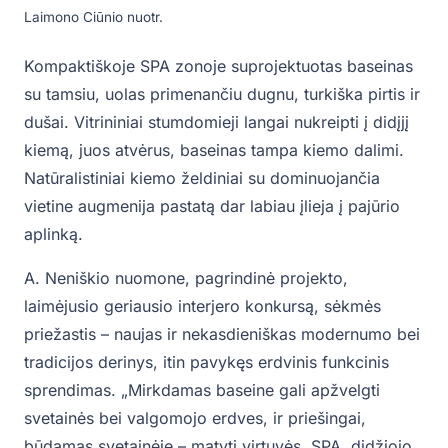
Laimono Ciūnio nuotr.
Kompaktiškoje SPA zonoje suprojektuotas baseinas
su tamsiu, uolas primenančiu dugnu, turkiška pirtis ir
dušai. Vitrininiai stumdomieji langai nukreipti į didįjį
kiemą, juos atvėrus, baseinas tampa kiemo dalimi.
Natūralistiniai kiemo želdiniai su dominuojančia
vietine augmenija pastatą dar labiau įlieja į pajūrio
aplinką.
A. Neniškio nuomone, pagrindinė projekto,
laimėjusio geriausio interjero konkursą, sėkmės
priežastis – naujas ir nekasdieniškas modernumo bei
tradicijos derinys, itin pavykęs erdvinis funkcinis
sprendimas. „Mirkdamas baseine gali apžvelgti
svetainės bei valgomojo erdves, ir priešingai,
būdamas svetainėje – matyti virtuvės, SPA, didžiojo