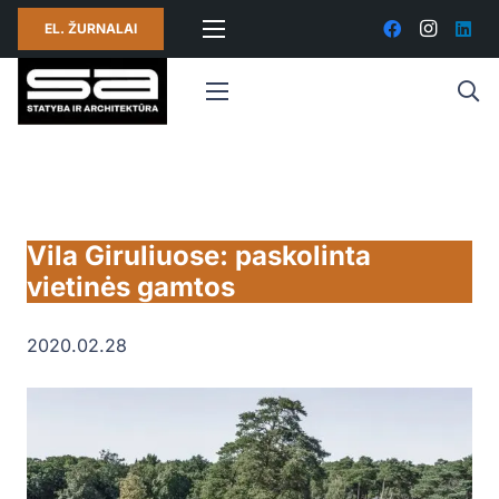
EL. ŽURNALAI
Vila Giruliuose: paskolinta
vietinės gamtos
2020.02.28