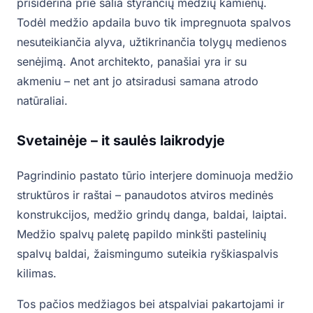
prisiderina prie šalia styrančių medžių kamienų.
Todėl medžio apdaila buvo tik impregnuota spalvos
nesuteikiančia alyva, užtikrinančia tolygų medienos
senėjimą. Anot architekto, panašiai yra ir su
akmeniu – net ant jo atsiradusi samana atrodo
natūraliai.
Svetainėje – it saulės laikrodyje
Pagrindinio pastato tūrio interjere dominuoja medžio
struktūros ir raštai – panaudotos atviros medinės
konstrukcijos, medžio grindų danga, baldai, laiptai.
Medžio spalvų paletę papildo minkšti pastelinių
spalvų baldai, žaismingumo suteikia ryškiaspalvis
kilimas.
Tos pačios medžiagos bei atspalviai pakartojami ir