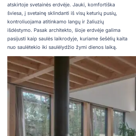
atskirtoje svetainės erdvėje. Jauki, komfortiška
šviesa, į svetainę sklindanti iš visų keturių pusių,
kontroliuojama atitinkamo langų ir žaliuzių
išdėstymo. Pasak architekto, šioje erdvėje galima
pasijusti kaip saulės laikrodyje, kuriame šešėlių kaita
nuo saulėtekio iki saulėlydžio žymi dienos laiką.