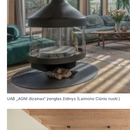
UAB „AGNI dizainas“ įrengtas židinys (Laimono Ciūnio nuotr.)