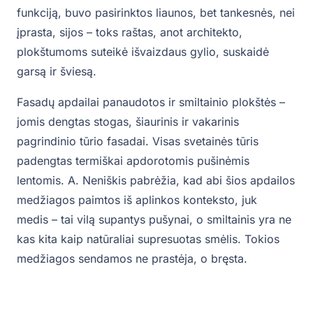
funkciją, buvo pasirinktos liaunos, bet tankesnės, nei
įprasta, sijos – toks raštas, anot architekto,
plokštumoms suteikė išvaizdaus gylio, suskaidė
garsą ir šviesą.
Fasadų apdailai panaudotos ir smiltainio plokštės –
jomis dengtas stogas, šiaurinis ir vakarinis
pagrindinio tūrio fasadai. Visas svetainės tūris
padengtas termiškai apdorotomis pušinėmis
lentomis. A. Neniškis pabrėžia, kad abi šios apdailos
medžiagos paimtos iš aplinkos konteksto, juk
medis – tai vilą supantys pušynai, o smiltainis yra ne
kas kita kaip natūraliai supresuotas smėlis. Tokios
medžiagos sendamos ne prastėja, o bręsta.