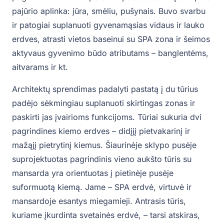
pajūrio aplinka: jūra, smėliu, pušynais. Buvo svarbu
ir patogiai suplanuoti gyvenamąsias vidaus ir lauko
erdves, atrasti vietos baseinui su SPA zona ir šeimos
aktyvaus gyvenimo būdo atributams – banglentėms,
aitvarams ir kt.
Architektų sprendimas padalyti pastatą į du tūrius
padėjo sėkmingiau suplanuoti skirtingas zonas ir
paskirti jas įvairioms funkcijoms. Tūriai sukuria dvi
pagrindines kiemo erdves – didįjį pietvakarinį ir
mažąjį pietrytinį kiemus. Šiaurinėje sklypo pusėje
suprojektuotas pagrindinis vieno aukšto tūris su
mansarda yra orientuotas į pietinėje pusėje
suformuotą kiemą. Jame – SPA erdvė, virtuvė ir
mansardoje esantys miegamieji. Antrasis tūris,
kuriame įkurdinta svetainės erdvė, – tarsi atskiras,