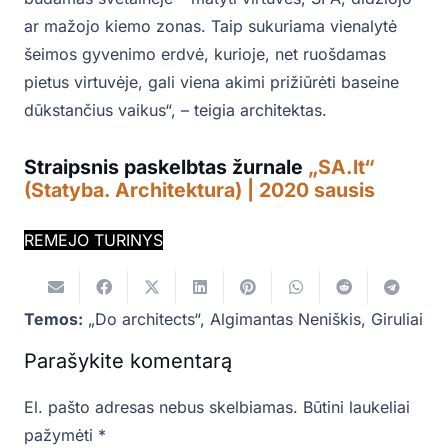
ar mažojo kiemo zonas. Taip sukuriama vienalytė
šeimos gyvenimo erdvė, kurioje, net ruošdamas
pietus virtuvėje, gali viena akimi prižiūrėti baseine
dūkstančius vaikus“, – teigia architektas.
Straipsnis paskelbtas žurnale
„SA.lt“
(Statyba. Architektura) | 2020 sausis
REMEJO TURINYS
Temos:
„Do architects“
,
Algimantas Neniškis
,
Giruliai
Parašykite komentarą
El. pašto adresas nebus skelbiamas.
Būtini laukeliai
pažymėti
*