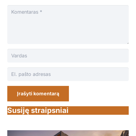
Įrašyti komentarą
Susiję straipsniai