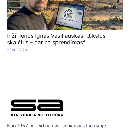
Inžinierius Ignas Vasiliauskas: „tikslus
skaičius – dar ne sprendimas“
2026.07.28
Nuo 1957 m. leidžiamas, seniausias Lietuvoje