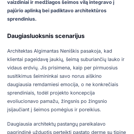
vaizdiniai ir medžiagos šeimos vilą integravo į
pajūrio aplinką bei padiktavo architektūros
sprendinius.
Daugiasluoksnis scenarijus
Architektas Algimantas Neniškis pasakoja, kad
klientai pageidavę jaukių, šeimą suburiančių lauko ir
vidaus erdvių. Jis prisimena, kaip per pirmuosius
susitikimus šeimininkai savo norus aiškino
daugiausia remdamiesi emocija, o ne konkrečiais
sprendiniais, todėl projekto koncepcija
evoliucionavo pamažu, žingsnis po žingsnio
įsijaučiant į šeimos pomėgius ir poreikius.
Daugiausia architektų pastangų pareikalavo
pagrindinė užduotis perteikti pastato dermę su tipine