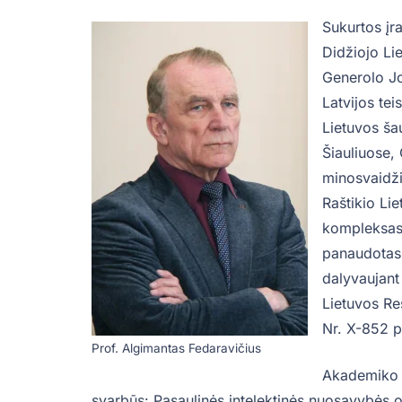
Sukurtos įr
Didžiojo L
Generolo Jo
Latvijos te
Lietuvos ša
Šiauliuose,
minosvaidži
Raštikio Li
kompleksas 
panaudotas
dalyvaujant
Lietuvos Re
Nr. X-852 
Prof. Algimantas Fedaravičius
Akademiko v
svarbūs: Pasaulinės intelektinės nuosavybės 