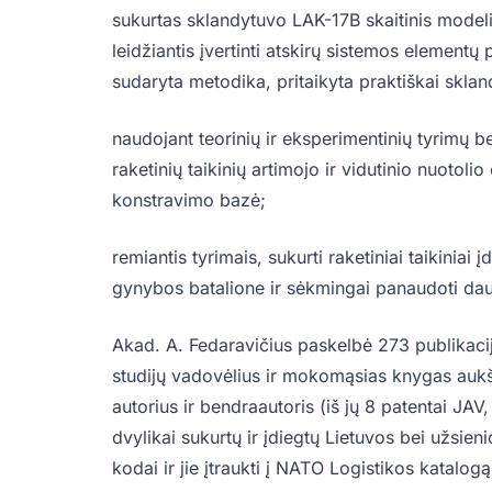
sukurtas sklandytuvo LAK-17B skaitinis modelis
leidžiantis įvertinti atskirų sistemos element
sudaryta metodika, pritaikyta praktiškai skland
naudojant teorinių ir eksperimentinių tyrimų 
raketinių taikinių artimojo ir vidutinio nuotol
konstravimo bazė;
remiantis tyrimais, sukurti raketiniai taikinia
gynybos batalione ir sėkmingai panaudoti da
Akad. A. Fedaravičius paskelbė 273 publikaci
studijų vadovėlius ir mokomąsias knygas aukš
autorius ir bendraautoris (iš jų 8 patentai JAV, 
dvylikai sukurtų ir įdiegtų Lietuvos bei užsie
kodai ir jie įtraukti į NATO Logistikos katalogą