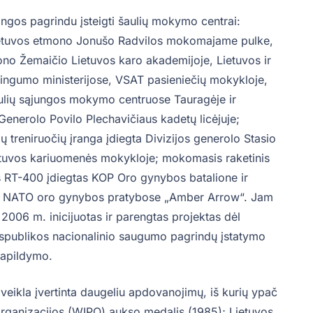
angos pagrindu įsteigti šaulių mokymo centrai:
ietuvos etmono Jonušo Radvilos mokomajame pulke,
no Žemaičio Lietuvos karo akademijoje, Lietuvos ir
isingumo ministerijose, VSAT pasieniečių mokykloje,
ulių sąjungos mokymo centruose Tauragėje ir
 Generolo Povilo Plechavičiaus kadetų licėjuje;
ų treniruočių įranga įdiegta Divizijos generolo Stasio
etuvos kariuomenės mokykloje; mokomasis raketinis
RT-400 įdiegtas KOP Oro gynybos batalione ir
 NATO oro gynybos pratybose „Amber Arrow“. Jam
 2006 m. inicijuotas ir parengtas projektas dėl
spublikos nacionalinio saugumo pagrindų įstatymo
papildymo.
eikla įvertinta daugeliu apdovanojimų, iš kurių ypač
organizacijos (WIPO) aukso medalis (1985); Lietuvos