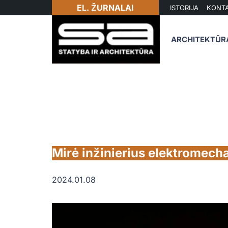
EL. ŽURNALAI
ISTORIJA
KONTA
ARCHITEKTŪR
Mirė inžinierius elektromecha
2024.01.08