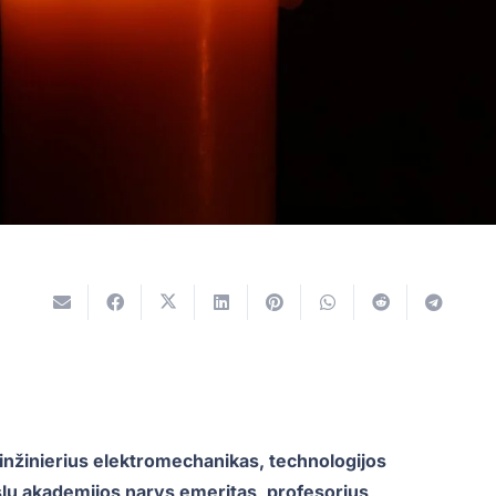
inžinierius elektromechanikas, technologijos
slų akademijos narys emeritas, profesorius