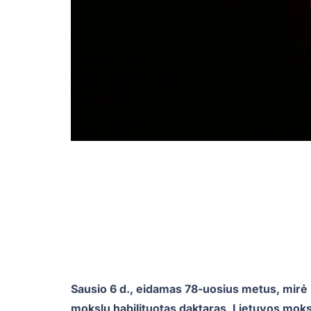
Sausio 6 d., eidamas 78-uosius metus, mirė 
mokslų habilituotas daktaras, Lietuvos mok