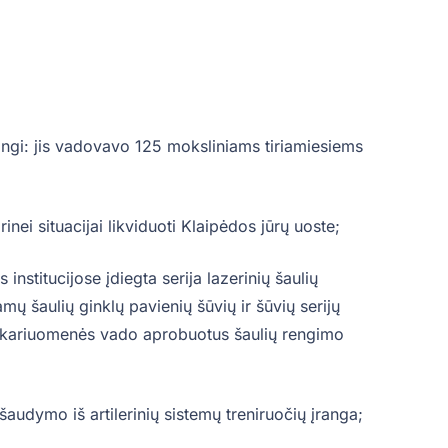
dingi: jis vadovavo 125 moksliniams tiriamiesiems
nei situacijai likviduoti Klaipėdos jūrų uoste;
 institucijose įdiegta serija lazerinių šaulių
jamų šaulių ginklų pavienių šūvių ir šūvių serijų
os kariuomenės vado aprobuotus šaulių rengimo
 šaudymo iš artilerinių sistemų treniruočių įranga;