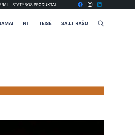
ARAI
STATYBOS PRODUKTAI
NAMAI
NT
TEISĖ
SA.LT RAŠO