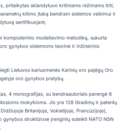
, pritaikytas sklandytuvo kritiniams režimams tirti,
ų parametrų kitimo įtaką bendram sistemos veikimui ir
ytuvą sertifikuojant;
bei kompiuterinio modeliavimo metodiką, sukurta
io oro gynybos sistemoms teorinė ir inžinerinio
i įdiegti Lietuvos kariuomenės Karinių oro pajėgų Oro
ugelyje oro gynybos pratybų.
jas, 4 monografijas, su bendraautoriais parengė 6
tosioms mokykloms. Jis yra 128 išradimų ir patentų
Didžiojoje Britanijoje, Vokietijoje, Prancūzijoje),
nio gynybos struktūrose įrenginių suteikti NATO NSN
.