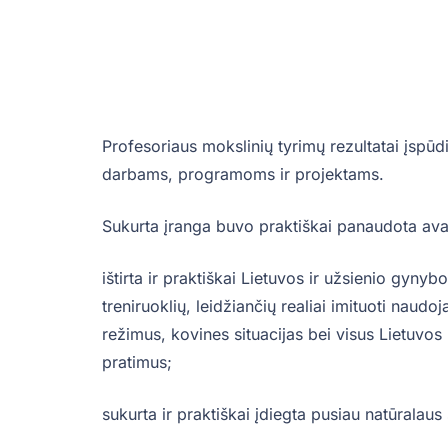
Profesoriaus mokslinių tyrimų rezultatai įspū
darbams, programoms ir projektams.
Sukurta įranga buvo praktiškai panaudota avari
ištirta ir praktiškai Lietuvos ir užsienio gynybos
treniruoklių, leidžiančių realiai imituoti naudo
režimus, kovines situacijas bei visus Lietuv
pratimus;
sukurta ir praktiškai įdiegta pusiau natūralaus