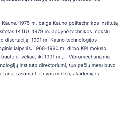
 Kaune. 1975 m. baigė Kauno politechnikos institutą
rsitetas (KTU). 1979 m. apgynė technikos mokslų
o disertaciją. 1991 m. Kauno technologijos
oginis laipsnis. 1968–1980 m. dirbo KPI mokslo
rbuotoju, vėliau, iki 1991 m., – Vibromechanizmų
ologijų instituto direktoriumi, tuo pačiu metu buvo
dekanu, rašoma Lietuvos mokslų akademijos