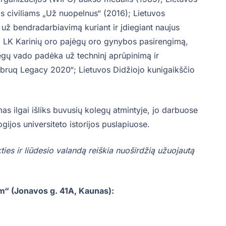
 civiliams „Už nuopelnus“ (2016); Lietuvos
ž bendradarbiavimą kuriant ir įdiegiant naujus
ti LK Karinių oro pajėgų oro gynybos pasirengimą,
ėgų vado padėka už techninį aprūpinimą ir
ruq Legacy 2020“; Lietuvos Didžiojo kunigaikščio
as ilgai išliks buvusių kolegų atmintyje, jo darbuose
ijos universiteto istorijos puslapiuose.
ies ir liūdesio valandą reiškia nuoširdžią užuojautą
m“ (Jonavos g. 41A, Kaunas):