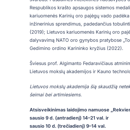
Respublikos krašto apsaugos sistemos medalis
kariuomenės Karinių oro pajėgų vado padėka u
inžinerinius sprendimus, padedančius tobulin
(2019); Lietuvos kariuomenės Karinių oro paj
dalyvavimą NATO oro gynybos pratybose „Tob
Gedimino ordino Karininko kryžius (2022).
Šviesus prof. Algimanto Fedaravičiaus atminim
Lietuvos mokslų akademijos ir Kauno technolog
Lietuvos mokslų akademija šią skaudžią netekt
šeimai bei artimiesiems.
Atsisveikinimas laidojimo namuose „Rekvie
sausio 9 d. (
antradienį
) 14–21 val. ir
sausio 10 d. (trečiadienį) 9–14 val.