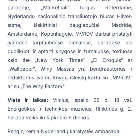
parodoje, „Markethall“ turgus Roterdame,
Nyderlandų nacionalinio transliuotojo biuras Hilver-
sume, išskirtiniai daugiabučiai Madride,
Amsterdame, Kopenhagoje. MVRDV darbai pristatyti
įvairiose tarptautinėse bienalėse, parodose bei
publikuoti ir aptarti knygose ir žurnaluose, tokiuose
kaip the „New York Times“, „El Croquis“ ar
„Wallpaper“. Winy Massas yra bendraautorius ir
redaktorius įvairių knygų išleistų kartu su „MVRDV“
ar su „The Why Factory“.
Vieta ir laikas:
Vilnius, spalio 25 d. 18 val.
Energetikos ir technikos muziejus, Rinktinės g. 2.
Paroda veiks iki lapkričio 6 dienos.
Renginį remia Nyderlandų karalystės ambasada.