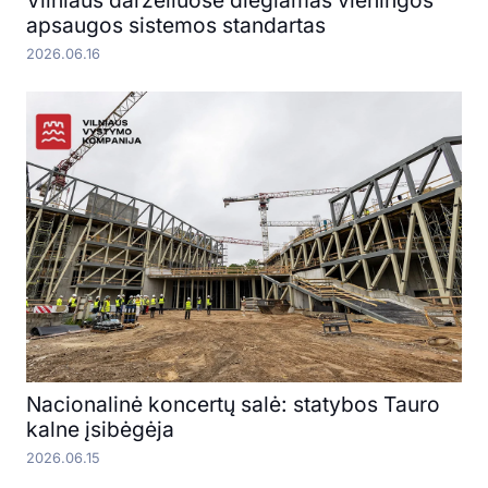
Vilniaus darželiuose diegiamas vieningos
apsaugos sistemos standartas
2026.06.16
Nacionalinė koncertų salė: statybos Tauro
kalne įsibėgėja
2026.06.15