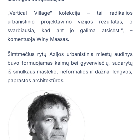
„Vertical Village“ kolekcija – tai radikalios
urbanistinio projektavimo vizijos rezultatas, o
svarbiausia, kad ant jo galima atsisėsti“, –
komentuoja Winy Maasas.
Šimtmečius rytų Azijos urbanistinis miestų audinys
buvo formuojamas kaimų bei gyvenviečių, sudarytų
iš smulkaus mastelio, neformalios ir dažnai lengvos,
paprastos architektūros.