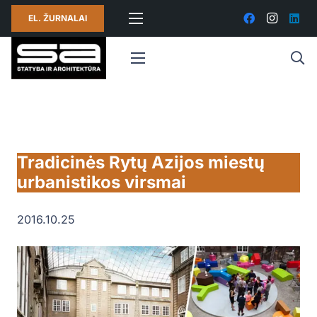
EL. ŽURNALAI
Tradicinės Rytų Azijos miestų
urbanistikos virsmai
2016.10.25