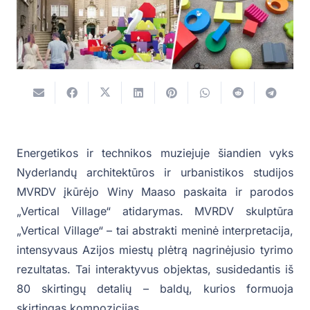
Energetikos ir technikos muziejuje šiandien vyks
Nyderlandų architektūros ir urbanistikos studijos
MVRDV įkūrėjo Winy Maaso paskaita ir parodos
„Vertical Village“ atidarymas. MVRDV skulptūra
„Vertical Village“ – tai abstrakti meninė interpretacija,
intensyvaus Azijos miestų plėtrą nagrinėjusio tyrimo
rezultatas. Tai interaktyvus objektas, susidedantis iš
80 skirtingų detalių – baldų, kurios formuoja
skirtingas kompozicijas.