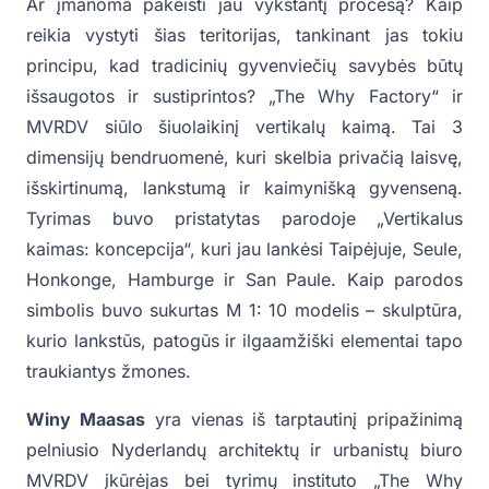
Ar įmanoma pakeisti jau vykstantį procesą? Kaip
reikia vystyti šias teritorijas, tankinant jas tokiu
principu, kad tradicinių gyvenviečių savybės būtų
išsaugotos ir sustiprintos? „The Why Factory“ ir
MVRDV siūlo šiuolaikinį vertikalų kaimą. Tai 3
dimensijų bendruomenė, kuri skelbia privačią laisvę,
išskirtinumą, lankstumą ir kaimynišką gyvenseną.
Tyrimas buvo pristatytas parodoje „Vertikalus
kaimas: koncepcija“, kuri jau lankėsi Taipėjuje, Seule,
Honkonge, Hamburge ir San Paule. Kaip parodos
simbolis buvo sukurtas M 1: 10 modelis – skulptūra,
kurio lankstūs, patogūs ir ilgaamžiški elementai tapo
traukiantys žmones.
Winy Maasas
yra vienas iš tarptautinį pripažinimą
pelniusio Nyderlandų architektų ir urbanistų biuro
MVRDV įkūrėjas bei tyrimų instituto „The Why