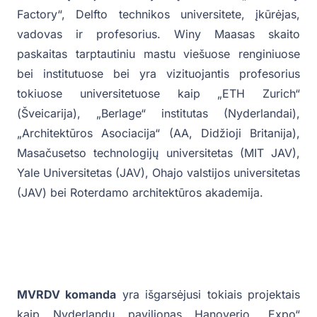
Factory“, Delfto technikos universitete, įkūrėjas,
vadovas ir profesorius. Winy Maasas skaito
paskaitas tarptautiniu mastu viešuose renginiuose
bei institutuose bei yra vizituojantis profesorius
tokiuose universitetuose kaip „ETH Zurich“
(Šveicarija), „Berlage“ institutas (Nyderlandai),
„Architektūros Asociacija“ (AA, Didžioji Britanija),
Masačusetso technologijų universitetas (MIT JAV),
Yale Universitetas (JAV), Ohajo valstijos universitetas
(JAV) bei Roterdamo architektūros akademija.
MVRDV komanda
yra išgarsėjusi tokiais projektais
kaip Nyderlandų paviljonas Hanoverio „Expo“