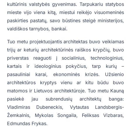
kultūrinis valstybės gyvenimas. Tarpukariu statybos
mieste vijo viena kitą, miestui reikėjo visuomeninės
paskirties pastatų, savo būstines steigė ministerijos,
valdiškos tarnybos, bankai.
Tuo metu projektuojantis architektas buvo veikiamas
trijų ar keturių architektūrinės raiškos krypčių, buvo
priverstas reaguoti į socialinius, technologinius,
kartais ir ideologinius pokyčius, tarp kurių –
pasauliniai karai, ekonominės krizės. Užsienio
architektūros kryptys vienu ar kitu būdu buvo
matomos ir Lietuvos architektūroje. Tuo metu Kauną
pasiekė jau subrendusių architektų banga:
Vladimiras Dubeneckis, Vytautas Landsbergis-
Žemkalnis, Mykolas Songaila, Feliksas Vizbaras,
Edmundas Frykas.