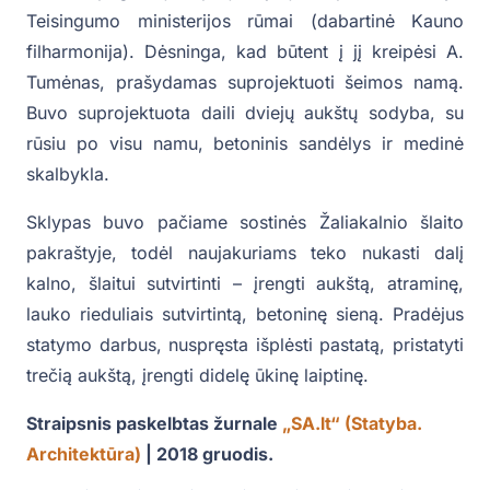
Teisingumo ministerijos rūmai (dabartinė Kauno
filharmonija). Dėsninga, kad būtent į jį kreipėsi A.
Tumėnas, prašydamas suprojektuoti šeimos namą.
Buvo suprojektuota daili dviejų aukštų sodyba, su
rūsiu po visu namu, betoninis sandėlys ir medinė
skalbykla.
Sklypas buvo pačiame sostinės Žaliakalnio šlaito
pakraštyje, todėl naujakuriams teko nukasti dalį
kalno, šlaitui sutvirtinti – įrengti aukštą, atraminę,
lauko rieduliais sutvirtintą, betoninę sieną. Pradėjus
statymo darbus, nuspręsta išplėsti pastatą, pristatyti
trečią aukštą, įrengti didelę ūkinę laiptinę.
Straipsnis paskelbtas žurnale
„SA.lt“ (Statyba.
Architektūra)
| 2018 gruodis.