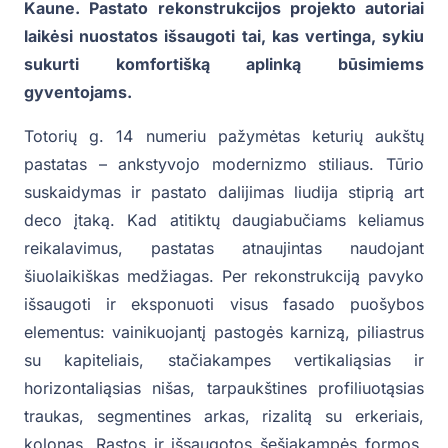
Kaune. Pastato rekonstrukcijos projekto autoriai
laikėsi nuostatos išsaugoti tai, kas vertinga, sykiu
sukurti komfortišką aplinką būsimiems
gyventojams.
Totorių g. 14 numeriu pažymėtas keturių aukštų
pastatas – ankstyvojo modernizmo stiliaus. Tūrio
suskaidymas ir pastato dalijimas liudija stiprią art
deco įtaką. Kad atitiktų daugiabučiams keliamus
reikalavimus, pastatas atnaujintas naudojant
šiuolaikiškas medžiagas. Per rekonstrukciją pavyko
išsaugoti ir eksponuoti visus fasado puošybos
elementus: vainikuojantį pastogės karnizą, piliastrus
su kapiteliais, stačiakampes vertikaliąsias ir
horizontaliąsias nišas, tarpaukštines profiliuotąsias
traukas, segmentines arkas, rizalitą su erkeriais,
kolonas. Rastos ir išsaugotos šešiakampės formos,