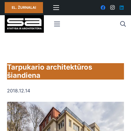
EL. ŽURNALAI
Tarpukario architektūros
šiandiena
2018.12.14