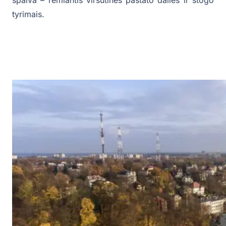
spalva – remiantis viršutinės pastato dalies ir stogo
tyrimais.