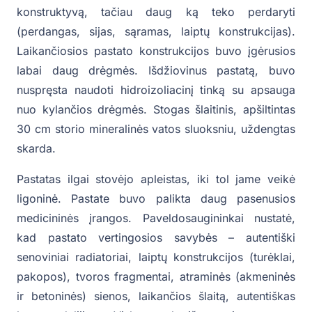
konstruktyvą, tačiau daug ką teko perdaryti
(perdangas, sijas, sąramas, laiptų konstrukcijas).
Laikančiosios pastato konstrukcijos buvo įgėrusios
labai daug drėgmės. Išdžiovinus pastatą, buvo
nuspręsta naudoti hidroizoliacinį tinką su apsauga
nuo kylančios drėgmės. Stogas šlaitinis, apšiltintas
30 cm storio mineralinės vatos sluoksniu, uždengtas
skarda.
Pastatas ilgai stovėjo apleistas, iki tol jame veikė
ligoninė. Pastate buvo palikta daug pasenusios
medicininės įrangos. Paveldosaugininkai nustatė,
kad pastato vertingosios savybės – autentiški
senoviniai radiatoriai, laiptų konstrukcijos (turėklai,
pakopos), tvoros fragmentai, atraminės (akmeninės
ir betoninės) sienos, laikančios šlaitą, autentiškas