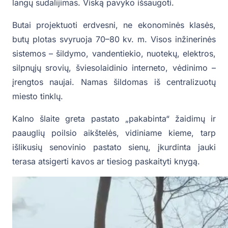
langų sudalijimas. Viską pavyko išsaugoti.
Butai projektuoti erdvesni, ne ekonominės klasės,
butų plotas svyruoja 70–80 kv. m. Visos inžinerinės
sistemos – šildymo, vandentiekio, nuotekų, elektros,
silpnųjų srovių, šviesolaidinio interneto, vėdinimo –
įrengtos naujai. Namas šildomas iš centralizuotų
miesto tinklų.
Kalno šlaite greta pastato „pakabinta“ žaidimų ir
paauglių poilsio aikštelės, vidiniame kieme, tarp
išlikusių senovinio pastato sienų, įkurdinta jauki
terasa atsigerti kavos ar tiesiog paskaityti knygą.