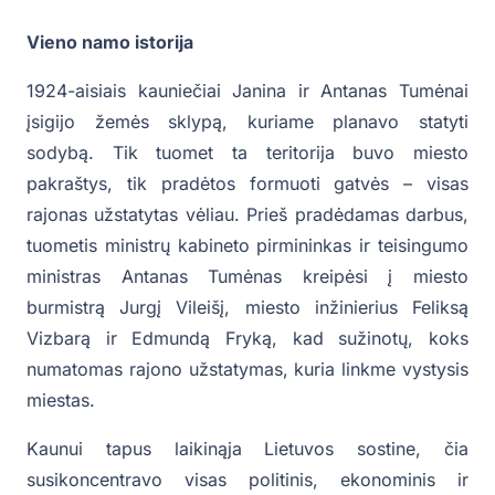
Vieno namo istorija
1924-aisiais kauniečiai Janina ir Antanas Tumėnai
įsigijo žemės sklypą, kuriame planavo statyti
sodybą. Tik tuomet ta teritorija buvo miesto
pakraštys, tik pradėtos formuoti gatvės – visas
rajonas užstatytas vėliau. Prieš pradėdamas darbus,
tuometis ministrų kabineto pirmininkas ir teisingumo
ministras Antanas Tumėnas kreipėsi į miesto
burmistrą Jurgį Vileišį, miesto inžinierius Feliksą
Vizbarą ir Edmundą Fryką, kad sužinotų, koks
numatomas rajono užstatymas, kuria linkme vystysis
miestas.
Kaunui tapus laikinąja Lietuvos sostine, čia
susikoncentravo visas politinis, ekonominis ir