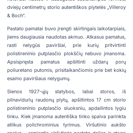
dviejų centimetrų storio autentiškos plytelės „Villeroy
& Boch“.
Pastato pamatai buvo įrengti skirtingais laikotarpiais,
jiems daugiausia naudotas akmuo. Atkasus pamatus,
rasti nelygūs paviršiai, prie kurių pritvirtinti
polistireninio putplasčio plokščių nebuvo įmanoma.
Apsispręsta pamatus apšiltinti uždarų porų
poliuretano putomis, prisitaikančiomis prie bet kokių
esamo paviršiaus nelygumų.
Sienos 1927-ųjų statybos, labai storos, iš
pilnavidurių raudonų plytų, apšiltintos 17 cm storio
polistireninio putplasčio sluoksniu, apdailintos lygiu
tinku. Kiek įmanoma autentiška tinko spalva parinkta
atlikus polichrominius tyrimus. Viršutinio aukšto