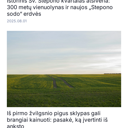
Istorinis Šv. Stepono kvartalas atsiveria:
300 metų vienuolynas ir naujos „Stepono
sodo“ erdvės
2025.08.01
Iš pirmo žvilgsnio pigus sklypas gali
brangiai kainuoti: pasakė, ką įvertinti iš
anksto