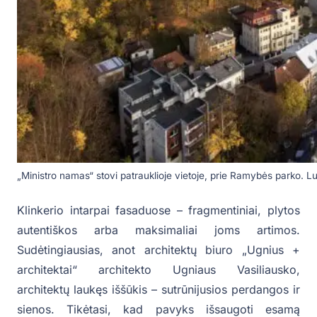
„Ministro namas“ stovi patrauklioje vietoje, prie Ramybės parko. L
Klinkerio intarpai fasaduose – fragmentiniai, plytos
autentiškos arba maksimaliai joms artimos.
Sudėtingiausias, anot architektų biuro „Ugnius +
architektai“ architekto Ugniaus Vasiliausko,
architektų laukęs iššūkis – sutrūnijusios perdangos ir
sienos. Tikėtasi, kad pavyks išsaugoti esamą