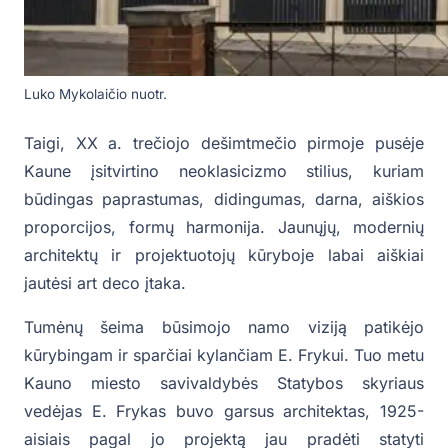
Luko Mykolaičio nuotr.
Taigi, XX a. trečiojo dešimtmečio pirmoje pusėje
Kaune įsitvirtino neoklasicizmo stilius, kuriam
būdingas paprastumas, didingumas, darna, aiškios
proporcijos, formų harmonija. Jaunųjų, modernių
architektų ir projektuotojų kūryboje labai aiškiai
jautėsi art deco įtaka.
Tumėnų šeima būsimojo namo viziją patikėjo
kūrybingam ir sparčiai kylančiam E. Frykui. Tuo metu
Kauno miesto savivaldybės Statybos skyriaus
vedėjas E. Frykas buvo garsus architektas, 1925-
aisiais pagal jo projektą jau pradėti statyti