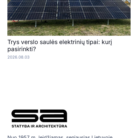
Trys verslo saulės elektrinių tipai: kurį
pasirinkti?
2026.08.03
Nuo 1957 m. leidžiamas, seniausias Lietuvoje