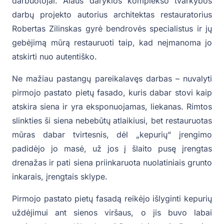
darbuotojai. Alaus daryklos komplekso tvarkybos
darbų projekto autorius architektas restauratorius
Robertas Zilinskas gyrė bendrovės specialistus ir jų
gebėjimą mūrą restauruoti taip, kad neįmanoma jo
atskirti nuo autentiško.
Ne mažiau pastangų pareikalavęs darbas – nuvalyti
pirmojo pastato pietų fasado, kuris dabar stovi kaip
atskira siena ir yra eksponuojamas, liekanas. Rimtos
slinkties ši siena nebebūtų atlaikiusi, bet restauruotas
mūras dabar tvirtesnis, dėl „kepurių“ įrengimo
padidėjo jo masė, už jos į šlaito pusę įrengtas
drenažas ir pati siena priinkaruota nuolatiniais grunto
inkarais, įrengtais sklype.
Pirmojo pastato pietų fasadą reikėjo išlyginti kepurių
uždėjimui ant sienos viršaus, o jis buvo labai