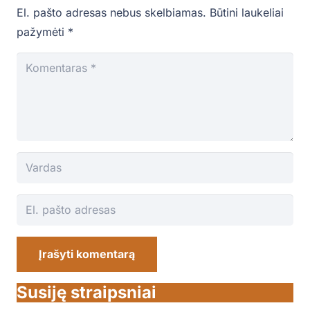
El. pašto adresas nebus skelbiamas.
Būtini laukeliai
pažymėti
*
Įrašyti komentarą
Susiję straipsniai