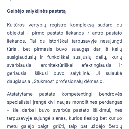
Gelbėjo salyklinės pastatą
Kultūros vertybių registre kompleksą sudaro du
objektai – pirmo pastato liekanos ir antro pastato
liekanos. Tai du istoriškai tarpusavyje nesujungti
tūriai, bet pirmasis buvo suaugęs dar iš kelių
susiglaudusių ir funkciškai susijusių dalių, kurių
svarbiausia, architektūriškai efektingiausia ir
geriausiai išlikusi buvo salyklinė. Ji sulaukė
daugiausia „Stukmos“ profesionalų dėmesio.
Atstatytame pastate kompetentingi bendrovės
specialistai įrengė dvi naujas monolitines perdangas
– šie darbai buvo svarbūs pastato išlikimui, nes
tarpusavyje sujungė sienas, kurios tiesiog bet kuriuo
metu galėjo baigti griūti, taip pat uždėjo čerpių