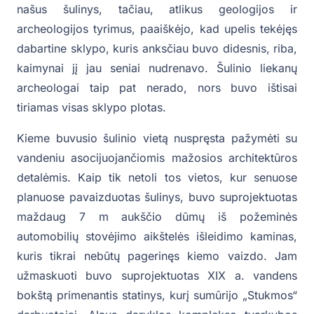
našus šulinys, tačiau, atlikus geologijos ir
archeologijos tyrimus, paaiškėjo, kad upelis tekėjęs
dabartine sklypo, kuris anksčiau buvo didesnis, riba,
kaimynai jį jau seniai nudrenavo. Šulinio liekanų
archeologai taip pat nerado, nors buvo ištisai
tiriamas visas sklypo plotas.
Kieme buvusio šulinio vietą nuspręsta pažymėti su
vandeniu asocijuojančiomis mažosios architektūros
detalėmis. Kaip tik netoli tos vietos, kur senuose
planuose pavaizduotas šulinys, buvo suprojektuotas
maždaug 7 m aukščio dūmų iš požeminės
automobilių stovėjimo aikštelės išleidimo kaminas,
kuris tikrai nebūtų pagerinęs kiemo vaizdo. Jam
užmaskuoti buvo suprojektuotas XIX a. vandens
bokštą primenantis statinys, kurį sumūrijo „Stukmos“