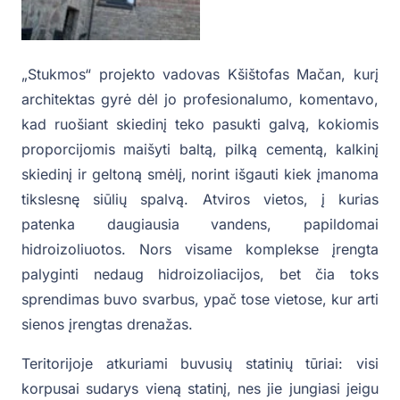
„Stukmos“ projekto vadovas Kšištofas Mačan, kurį
architektas gyrė dėl jo profesionalumo, komentavo,
kad ruošiant skiedinį teko pasukti galvą, kokiomis
proporcijomis maišyti baltą, pilką cementą, kalkinį
skiedinį ir geltoną smėlį, norint išgauti kiek įmanoma
tikslesnę siūlių spalvą. Atviros vietos, į kurias
patenka daugiausia vandens, papildomai
hidroizoliuotos. Nors visame komplekse įrengta
palyginti nedaug hidroizoliacijos, bet čia toks
sprendimas buvo svarbus, ypač tose vietose, kur arti
sienos įrengtas drenažas.
Teritorijoje atkuriami buvusių statinių tūriai: visi
korpusai sudarys vieną statinį, nes jie jungiasi jeigu