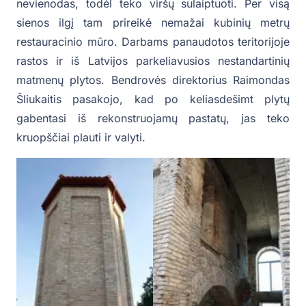
nevienodas, todėl teko viršų sulaiptuoti. Per visą
sienos ilgį tam prireikė nemažai kubinių metrų
restauracinio mūro. Darbams panaudotos teritorijoje
rastos ir iš Latvijos parkeliavusios nestandartinių
matmenų plytos. Bendrovės direktorius Raimondas
Šliukaitis pasakojo, kad po keliasdešimt plytų
gabentasi iš rekonstruojamų pastatų, jas teko
kruopščiai plauti ir valyti.