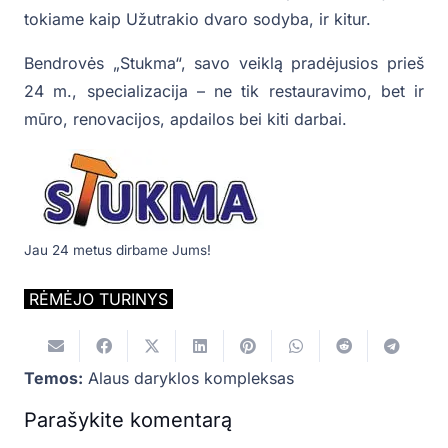
tokiame kaip Užutrakio dvaro sodyba, ir kitur.
Bendrovės „Stukma“, savo veiklą pradėjusios prieš
24 m., specializacija – ne tik restauravimo, bet ir
mūro, renovacijos, apdailos bei kiti darbai.
Jau 24 metus dirbame Jums!
RĖMĖJO TURINYS
Temos:
Alaus daryklos kompleksas
Parašykite komentarą