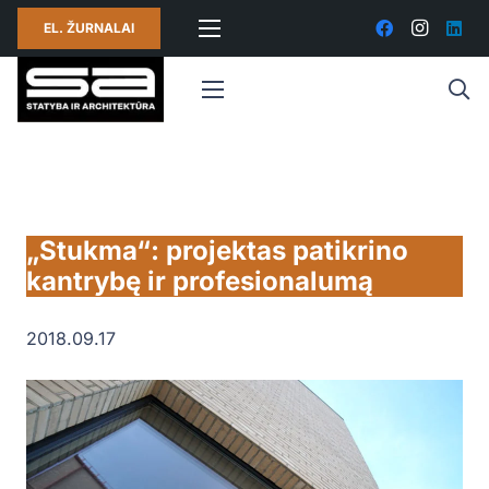
EL. ŽURNALAI
„Stukma“: projektas patikrino
kantrybę ir profesionalumą
2018.09.17