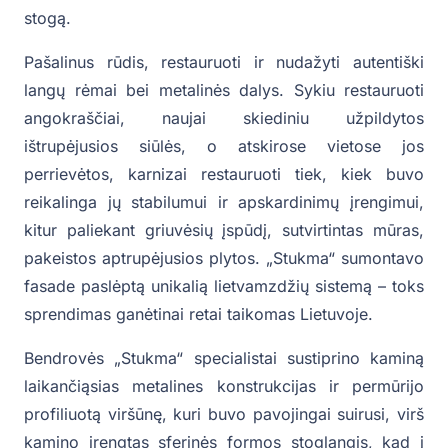
stogą.
Pašalinus rūdis, restauruoti ir nudažyti autentiški
langų rėmai bei metalinės dalys. Sykiu restauruoti
angokraščiai, naujai skiediniu užpildytos
ištrupėjusios siūlės, o atskirose vietose jos
perrievėtos, karnizai restauruoti tiek, kiek buvo
reikalinga jų stabilumui ir apskardinimų įrengimui,
kitur paliekant griuvėsių įspūdį, sutvirtintas mūras,
pakeistos aptrupėjusios plytos. „Stukma“ sumontavo
fasade paslėptą unikalią lietvamzdžių sistemą – toks
sprendimas ganėtinai retai taikomas Lietuvoje.
Bendrovės „Stukma“ specialistai sustiprino kaminą
laikančiąsias metalines konstrukcijas ir permūrijo
profiliuotą viršūnę, kuri buvo pavojingai suirusi, virš
kamino įrengtas sferinės formos stoglangis, kad į