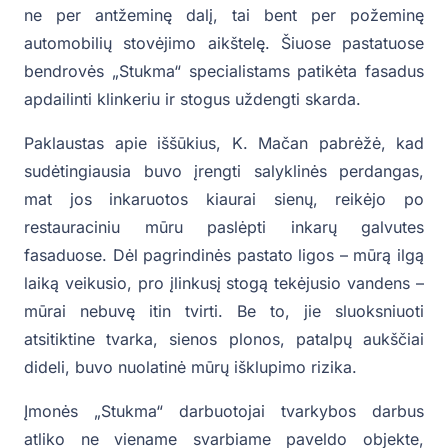
ne per antžeminę dalį, tai bent per požeminę
automobilių stovėjimo aikštelę. Šiuose pastatuose
bendrovės „Stukma“ specialistams patikėta fasadus
apdailinti klinkeriu ir stogus uždengti skarda.
Paklaustas apie iššūkius, K. Mačan pabrėžė, kad
sudėtingiausia buvo įrengti salyklinės perdangas,
mat jos inkaruotos kiaurai sienų, reikėjo po
restauraciniu mūru paslėpti inkarų galvutes
fasaduose. Dėl pagrindinės pastato ligos – mūrą ilgą
laiką veikusio, pro įlinkusį stogą tekėjusio vandens –
mūrai nebuvę itin tvirti. Be to, jie sluoksniuoti
atsitiktine tvarka, sienos plonos, patalpų aukščiai
dideli, buvo nuolatinė mūrų išklupimo rizika.
Įmonės „Stukma“ darbuotojai tvarkybos darbus
atliko ne viename svarbiame paveldo objekte,