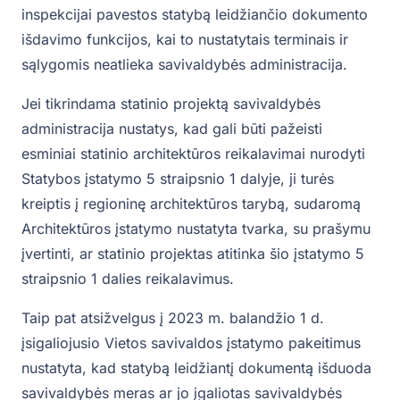
inspekcijai pavestos statybą leidžiančio dokumento
išdavimo funkcijos, kai to nustatytais terminais ir
sąlygomis neatlieka savivaldybės administracija.
Jei tikrindama statinio projektą savivaldybės
administracija nustatys, kad gali būti pažeisti
esminiai statinio architektūros reikalavimai nurodyti
Statybos įstatymo 5 straipsnio 1 dalyje, ji turės
kreiptis į regioninę architektūros tarybą, sudaromą
Architektūros įstatymo nustatyta tvarka, su prašymu
įvertinti, ar statinio projektas atitinka šio įstatymo 5
straipsnio 1 dalies reikalavimus.
Taip pat atsižvelgus į 2023 m. balandžio 1 d.
įsigaliojusio Vietos savivaldos įstatymo pakeitimus
nustatyta, kad statybą leidžiantį dokumentą išduoda
savivaldybės meras ar jo įgaliotas savivaldybės