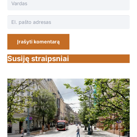
Įrašyti komentarą
Susiję straipsniai