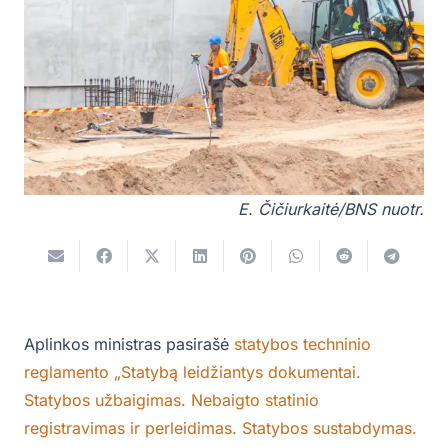
E. Čičiurkaitė/BNS nuotr.
Aplinkos ministras pasirašė
statybos techninio
reglamento „Statybą leidžiantys dokumentai.
Statybos užbaigimas. Nebaigto statinio
registravimas ir perleidimas. Statybos sustabdymas.