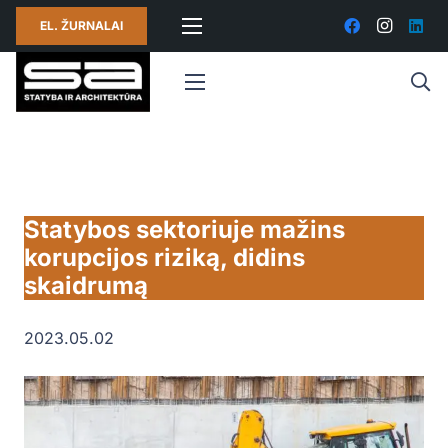
EL. ŽURNALAI
Statybos sektoriuje mažins
korupcijos riziką, didins
skaidrumą
2023.05.02