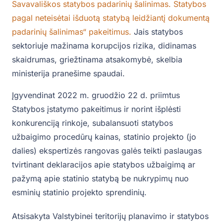
Savavališkos statybos padarinių šalinimas. Statybos
pagal neteisėtai išduotą statybą leidžiantį dokumentą
padarinių šalinimas“ pakeitimus.
Jais statybos
sektoriuje mažinama korupcijos rizika, didinamas
skaidrumas, griežtinama atsakomybė, skelbia
ministerija pranešime spaudai.
Įgyvendinat 2022 m. gruodžio 22 d. priimtus
Statybos įstatymo pakeitimus ir norint išplėsti
konkurenciją rinkoje, subalansuoti statybos
užbaigimo procedūrų kainas, statinio projekto (jo
dalies) ekspertizės rangovas galės teikti paslaugas
tvirtinant deklaracijos apie statybos užbaigimą ar
pažymą apie statinio statybą be nukrypimų nuo
esminių statinio projekto sprendinių.
Atsisakyta Valstybinei teritorijų planavimo ir statybos