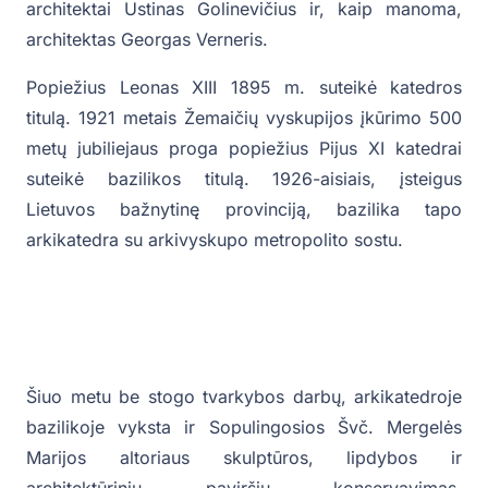
architektai Ustinas Golinevičius ir, kaip manoma,
architektas Georgas Verneris.
Popiežius Leonas XIII 1895 m. suteikė katedros
titulą. 1921 metais Žemaičių vyskupijos įkūrimo 500
metų jubiliejaus proga popiežius Pijus XI katedrai
suteikė bazilikos titulą. 1926-aisiais, įsteigus
Lietuvos bažnytinę provinciją, bazilika tapo
arkikatedra su arkivyskupo metropolito sostu.
Šiuo metu be stogo tvarkybos darbų, arkikatedroje
bazilikoje vyksta ir Sopulingosios Švč. Mergelės
Marijos altoriaus skulptūros, lipdybos ir
architektūrinių paviršių konservavimas,