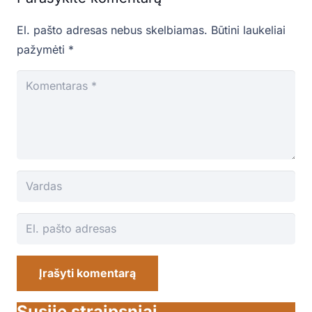
El. pašto adresas nebus skelbiamas.
Būtini laukeliai
pažymėti
*
Įrašyti komentarą
Susiję straipsniai