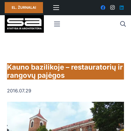
EL. ŽURNALAI
Kauno bazilikoje – restauratorių ir
rangovų pajėgos
2016.07.29