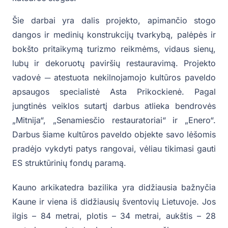
Šie darbai yra dalis projekto, apimančio stogo
dangos ir medinių konstrukcijų tvarkybą, palėpės ir
bokšto pritaikymą turizmo reikmėms, vidaus sienų,
lubų ir dekoruotų paviršių restauravimą. Projekto
vadovė ─ atestuota nekilnojamojo kultūros paveldo
apsaugos specialistė Asta Prikockienė. Pagal
jungtinės veiklos sutartį darbus atlieka bendrovės
„Mitnija“, „Senamiesčio restauratoriai“ ir „Enero“.
Darbus šiame kultūros paveldo objekte savo lėšomis
pradėjo vykdyti patys rangovai, vėliau tikimasi gauti
ES struktūrinių fondų paramą.
Kauno arkikatedra bazilika yra didžiausia bažnyčia
Kaune ir viena iš didžiausių šventovių Lietuvoje. Jos
ilgis – 84 metrai, plotis – 34 metrai, aukštis – 28