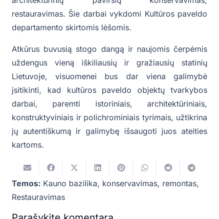
restauravimas. Šie darbai vykdomi Kultūros paveldo
departamento skirtomis lėšomis.
Atkūrus buvusią stogo dangą ir naujomis čerpėmis
uždengus vieną iškiliausių ir gražiausių statinių
Lietuvoje, visuomenei bus dar viena galimybė
įsitikinti, kad kultūros paveldo objektų tvarkybos
darbai, paremti istoriniais, architektūriniais,
konstruktyviniais ir polichrominiais tyrimais, užtikrina
jų autentiškumą ir galimybę išsaugoti juos ateities
kartoms.
Temos:
Kauno bazilika
,
konservavimas
,
remontas
,
Restauravimas
Parašykite komentarą