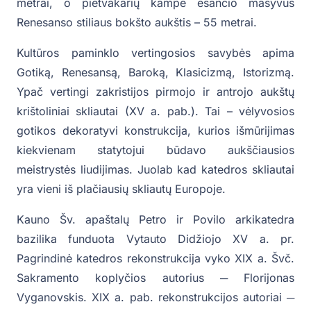
metrai, o pietvakarių kampe esančio masyvus
Renesanso stiliaus bokšto aukštis – 55 metrai.
Kultūros paminklo vertingosios savybės apima
Gotiką, Renesansą, Baroką, Klasicizmą, Istorizmą.
Ypač vertingi zakristijos pirmojo ir antrojo aukštų
krištoliniai skliautai (XV a. pab.). Tai – vėlyvosios
gotikos dekoratyvi konstrukcija, kurios išmūrijimas
kiekvienam statytojui būdavo aukščiausios
meistrystės liudijimas. Juolab kad katedros skliautai
yra vieni iš plačiausių skliautų Europoje.
Kauno Šv. apaštalų Petro ir Povilo arkikatedra
bazilika funduota Vytauto Didžiojo XV a. pr.
Pagrindinė katedros rekonstrukcija vyko XIX a. Švč.
Sakramento koplyčios autorius ─ Florijonas
Vyganovskis. XIX a. pab. rekonstrukcijos autoriai ─