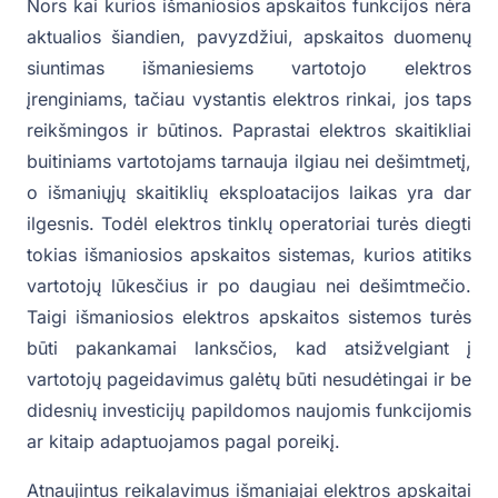
Nors kai kurios išmaniosios apskaitos funkcijos nėra
aktualios šiandien, pavyzdžiui, apskaitos duomenų
siuntimas išmaniesiems vartotojo elektros
įrenginiams, tačiau vystantis elektros rinkai, jos taps
reikšmingos ir būtinos. Paprastai elektros skaitikliai
buitiniams vartotojams tarnauja ilgiau nei dešimtmetį,
o išmaniųjų skaitiklių eksploatacijos laikas yra dar
ilgesnis. Todėl elektros tinklų operatoriai turės diegti
tokias išmaniosios apskaitos sistemas, kurios atitiks
vartotojų lūkesčius ir po daugiau nei dešimtmečio.
Taigi išmaniosios elektros apskaitos sistemos turės
būti pakankamai lanksčios, kad atsižvelgiant į
vartotojų pageidavimus galėtų būti nesudėtingai ir be
didesnių investicijų papildomos naujomis funkcijomis
ar kitaip adaptuojamos pagal poreikį.
Atnaujintus reikalavimus išmaniajai elektros apskaitai