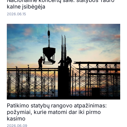
Nacionalinė koncertų salė: statybos Tauro
kalne įsibėgėja
2026.06.15
Patikimo statybų rangovo atpažinimas:
požymiai, kurie matomi dar iki pirmo
kasimo
2026.06.09