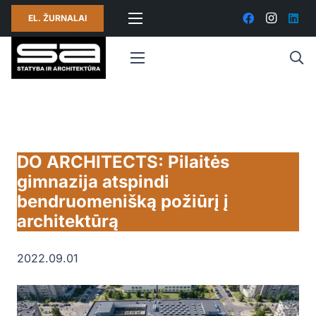
EL. ŽURNALAI
DO ARCHITECTS: Pilaitės
gimnazija atspindi
bendruomenišką požiūrį į
architektūrą
2022.09.01