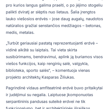
pro kurios langus galima praeiti, o po įėjimo stogeliu
palikti dviratį ar slėptis nuo lietaus. Šalia įrengtos
lauko viešosios erdvės – jose daug augalų, naudotos
natūralios gražiai senstančios medžiagos – betonas,
medis, metalas.
„Turbūt geriausiai pastatą reprezentuojanti erdvė –
vidinė aikštė su laiptais. Tai vieta skirta
susibūrimams, bendravimui, aplink ją buriamos visos
viešos funkcijos, kaip renginių salė, valgykla,
biblioteka, sporto salės“, – komentuoja vienas
projekto architektų Kasparas Žiliukas.
Pagrindinė vidaus amfiteatrinė erdvė buvo pritaikytai
ir judėjimui su negalia. Laiptuose įkomponuotas
serpantininis pandusas suteikė erdvei ne tik
funkcionalumo, bet ir architektūrinės išraiškos.