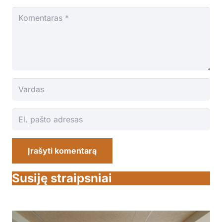
Įrašyti komentarą
Susiję straipsniai