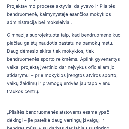
Projektavimo procese aktyviai dalyvavo ir Pilaitės
bendruomenė, kaimynystėje esančios mokyklos
administracija bei moksleiviai.
Gimnazija suprojektuota taip, kad bendruomenė kuo
plačiau galėtų naudotis pastatu ne pamokų metu.
Daug dėmesio skirta tiek mokyklos, tiek
bendruomenės sporto reikmėms. Aplink gyvenantys
vaikai projektą įvertinio dar neįvykus oficialiam jo
atidarymui – prie mokyklos įrengtos atviros sporto,
vaikų žaidimų ir pramogų erdvės jau tapo vienu
traukos centrų.
„Pilaitės bendruomenės atstovams esame ypač
dėkingi – jie pateikė daug vertingų įžvalgų, ir
bendras mūsų visų darbas dar labiau sustiprino