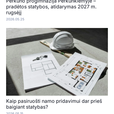
Perkūno progimnazija Perkūnkiemyje –
pradėtos statybos, atidarymas 2027 m.
rugsėjį
2026.05.25
Kaip pasiruošti namo pridavimui dar prieš
baigiant statybas?
2026.05.15