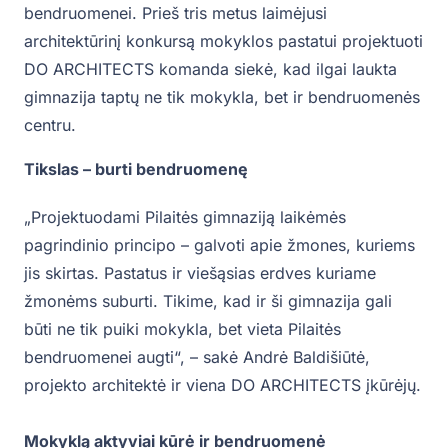
bendruomenei. Prieš tris metus laimėjusi
architektūrinį konkursą mokyklos pastatui projektuoti
DO ARCHITECTS komanda siekė, kad ilgai laukta
gimnazija taptų ne tik mokykla, bet ir bendruomenės
centru.
Tikslas – burti bendruomenę
„Projektuodami Pilaitės gimnaziją laikėmės
pagrindinio principo – galvoti apie žmones, kuriems
jis skirtas. Pastatus ir viešąsias erdves kuriame
žmonėms suburti. Tikime, kad ir ši gimnazija gali
būti ne tik puiki mokykla, bet vieta Pilaitės
bendruomenei augti“, – sakė Andrė Baldišiūtė,
projekto architektė ir viena DO ARCHITECTS įkūrėjų.
Mokyklą aktyviai kūrė ir bendruomenė