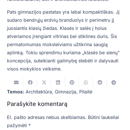
Pats gimnazijos pastatas yra labai kompaktiškas. Jį
sudaro bendrųjų erdvių branduolys ir perimetru jį
juosiantis klasių žiedas. Klasės ir salės į holus
atveriamos įrengiant vitrinas bei stiklines duris. Šis
permatomumas moksleiviams užtikrina saugią
aplinką. Tokiu sprendimu kuriama „klasės be sienų“
koncepcija, suteikianti galimybę stebėti ir dalyvauti
visos mokyklos veiksme.
Temos:
Architektūra
,
Gimnazija
,
Pilaitė
Parašykite komentarą
El. pašto adresas nebus skelbiamas.
Būtini laukeliai
pažymėti
*