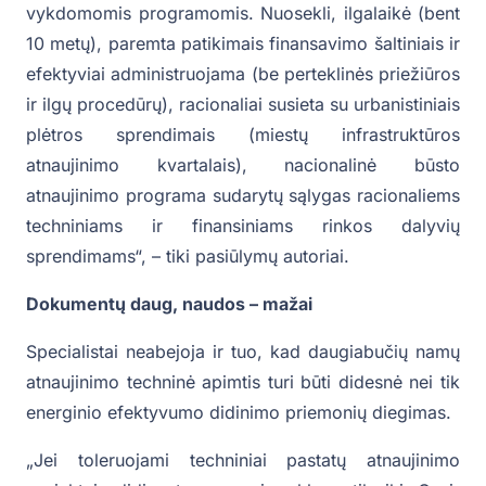
vykdomomis programomis. Nuosekli, ilgalaikė (bent
10 metų), paremta patikimais finansavimo šaltiniais ir
efektyviai administruojama (be perteklinės priežiūros
ir ilgų procedūrų), racionaliai susieta su urbanistiniais
plėtros sprendimais (miestų infrastruktūros
atnaujinimo kvartalais), nacionalinė būsto
atnaujinimo programa sudarytų sąlygas racionaliems
techniniams ir finansiniams rinkos dalyvių
sprendimams“, – tiki pasiūlymų autoriai.
Dokumentų daug, naudos – mažai
Specialistai neabejoja ir tuo, kad daugiabučių namų
atnaujinimo techninė apimtis turi būti didesnė nei tik
energinio efektyvumo didinimo priemonių diegimas.
„Jei toleruojami techniniai pastatų atnaujinimo