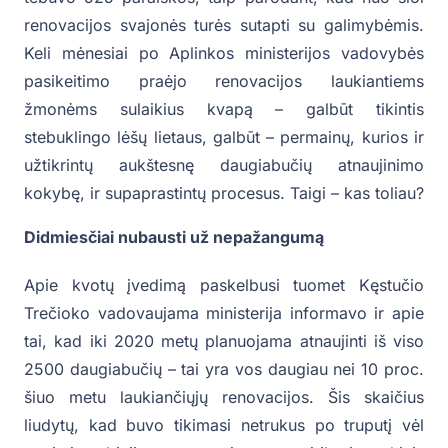
renovacijos svajonės turės sutapti su galimybėmis.
Keli mėnesiai po Aplinkos ministerijos vadovybės
pasikeitimo praėjo renovacijos laukiantiems
žmonėms sulaikius kvapą – galbūt tikintis
stebuklingo lėšų lietaus, galbūt – permainų, kurios ir
užtikrintų aukštesnę daugiabučių atnaujinimo
kokybę, ir supaprastintų procesus. Taigi – kas toliau?
Didmiesčiai nubausti už nepažangumą
Apie kvotų įvedimą paskelbusi tuomet Kęstučio
Trečioko vadovaujama ministerija informavo ir apie
tai, kad iki 2020 metų planuojama atnaujinti iš viso
2500 daugiabučių – tai yra vos daugiau nei 10 proc.
šiuo metu laukiančiųjų renovacijos. Šis skaičius
liudytų, kad buvo tikimasi netrukus po truputį vėl