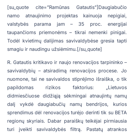
[su_quote cite=”Ramūnas Gatautis”]Daugiabučio
namo atnaujinimo projektas kainuoja nepigiai,
valstybės parama jam – 35 proc. energijai
taupančioms priemonėms – tikrai nemenki pinigai.
Todėl kvietimų dalijimas savivaldybėse gresia tapti
smagiu ir naudingu užsiėmimu.[/su_quote]
R. Gatautis kritikavo ir naujo renovacijos tarpininko –
savivaldybių – atsiradimą renovacijos procese. Jo
nuomone, tai ne savivaldos stiprėjimo išraiška, o tik
papildomas rizikos faktorius: „Lietuvos
didmiesčiuose didžiąją sėkmingai atnaujintų namų
dalį vykdė daugiabučių namų bendrijos, kurios
sprendimus dėl renovacijos turėjo derinti tik su BETA
regionų skyriais. Dabar paraiškų teikėjai pirmiausia
turi įveikti savivaldybės filtrą. Pastatų atrankos