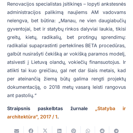
Renovacijos specialistas įsitikinęs – lopyti ankstesnės
administracijos palikimą naujiems AM vadovams
nelengva, bet būtina: „Manau, ne vien daugiabučių
gyventojai, bet ir statybų rinkos dalyviai laukia, tikisi
greitų, kietų, radikalių, bet protingų sprendimų:
radikaliai supaprastinti perteklines BETA procedūras,
galbūt nusirašyti čekišką ar vokišką paramos modelį,
atsivesti į Lietuvą olandų, vokiečių finansuotojus. Ir
atlikti tai kuo greičiau, gal net dar šiais metais, kad
per ateinančią žiemą būtų galima rengti projektų
dokumentaciją, o 2018 metų vasarą leisti rangovus
ant pastolių.“
Straipsnis paskelbtas žurnale
„Statyba ir
architektūra“, 2017 / 1
.