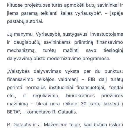
kituose projektuose turės apmokėti butų savininkai ir
jiems paramą teikianti šalies vyriausybė“, – įspėja
pastabų autoriai.
Jų manymu, Vyriausybė, sustygavusi investuotojams
ir daugiabučių savininkams priimtiną finansavimo
mechanizmą, turėtų mažinti savo tiesioginį
dalyvavimą būsto modernizavimo programose.
„Valstybės dalyvavimas vyksta per du punktus:
finansavimo teikėjos vaidmenį – EIB dalį turėtų
perimti normalūs instituciniai finansuotojai, fondai
etc., ir reguliavimo, biurokratinės priežiūros
mažinimą – tikrai nėra reikalo 30 kartų lakstyti į
BETA“, – komentavo R. Gatautis.
R. Gatautis ir J. Maženienė teigė, kad būtina išskirti