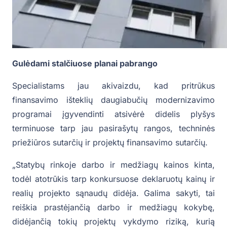
Gulėdami stalčiuose planai pabrango
Specialistams jau akivaizdu, kad pritrūkus
finansavimo išteklių daugiabučių modernizavimo
programai įgyvendinti atsivėrė didelis plyšys
terminuose tarp jau pasirašytų rangos, techninės
priežiūros sutarčių ir projektų finansavimo sutarčių.
„Statybų rinkoje darbo ir medžiagų kainos kinta,
todėl atotrūkis tarp konkursuose deklaruotų kainų ir
realių projekto sąnaudų didėja. Galima sakyti, tai
reiškia prastėjančią darbo ir medžiagų kokybę,
didėjančią tokių projektų vykdymo riziką, kurią