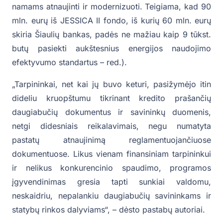
namams atnaujinti ir modernizuoti. Teigiama, kad 90
mln. eurų iš JESSICA II fondo, iš kurių 60 mln. eurų
skiria Šiaulių bankas, padės ne mažiau kaip 9 tūkst.
butų pasiekti aukštesnius energijos naudojimo
efektyvumo standartus – red.).
„Tarpininkai, net kai jų buvo keturi, pasižymėjo itin
dideliu kruopštumu tikrinant kredito prašančių
daugiabučių dokumentus ir savininkų duomenis,
netgi didesniais reikalavimais, negu numatyta
pastatų atnaujinimą reglamentuojančiuose
dokumentuose. Likus vienam finansiniam tarpininkui
ir nelikus konkurencinio spaudimo, programos
įgyvendinimas gresia tapti sunkiai valdomu,
neskaidriu, nepalankiu daugiabučių savininkams ir
statybų rinkos dalyviams“, – dėsto pastabų autoriai.