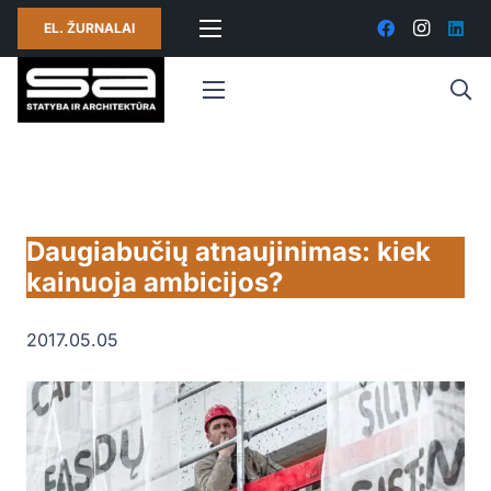
EL. ŽURNALAI
Daugiabučių atnaujinimas: kiek
kainuoja ambicijos?
2017.05.05