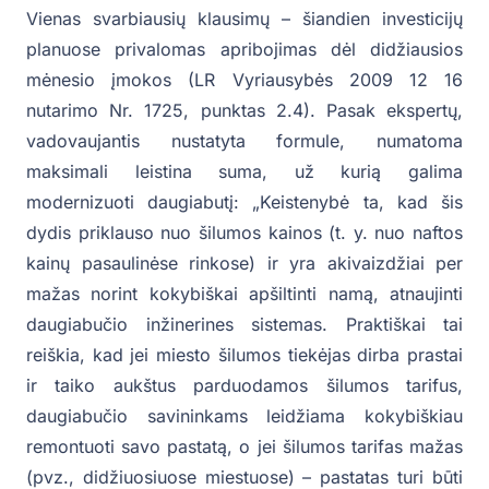
Vienas svarbiausių klausimų – šiandien investicijų
planuose privalomas apribojimas dėl didžiausios
mėnesio įmokos (LR Vyriausybės 2009 12 16
nutarimo Nr. 1725, punktas 2.4). Pasak ekspertų,
vadovaujantis nustatyta formule, numatoma
maksimali leistina suma, už kurią galima
modernizuoti daugiabutį: „Keistenybė ta, kad šis
dydis priklauso nuo šilumos kainos (t. y. nuo naftos
kainų pasaulinėse rinkose) ir yra akivaizdžiai per
mažas norint kokybiškai apšiltinti namą, atnaujinti
daugiabučio inžinerines sistemas. Praktiškai tai
reiškia, kad jei miesto šilumos tiekėjas dirba prastai
ir taiko aukštus parduodamos šilumos tarifus,
daugiabučio savininkams leidžiama kokybiškiau
remontuoti savo pastatą, o jei šilumos tarifas mažas
(pvz., didžiuosiuose miestuose) – pastatas turi būti