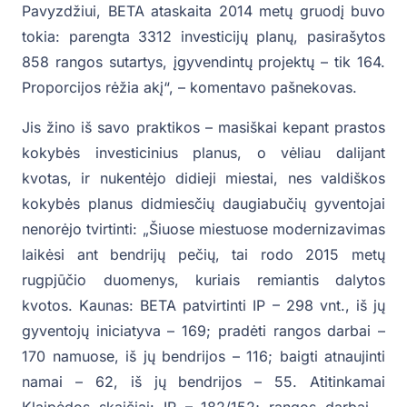
Pavyzdžiui, BETA ataskaita 2014 metų gruodį buvo
tokia: parengta 3312 investicijų planų, pasirašytos
858 rangos sutartys, įgyvendintų projektų – tik 164.
Proporcijos rėžia akį“, – komentavo pašnekovas.
Jis žino iš savo praktikos – masiškai kepant prastos
kokybės investicinius planus, o vėliau dalijant
kvotas, ir nukentėjo didieji miestai, nes valdiškos
kokybės planus didmiesčių daugiabučių gyventojai
nenorėjo tvirtinti: „Šiuose miestuose modernizavimas
laikėsi ant bendrijų pečių, tai rodo 2015 metų
rugpjūčio duomenys, kuriais remiantis dalytos
kvotos. Kaunas: BETA patvirtinti IP – 298 vnt., iš jų
gyventojų iniciatyva – 169; pradėti rangos darbai –
170 namuose, iš jų bendrijos – 116; baigti atnaujinti
namai – 62, iš jų bendrijos – 55. Atitinkamai