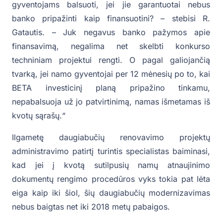
gyventojams balsuoti, jei jie garantuotai nebus
banko pripažinti kaip finansuotini? – stebisi R.
Gatautis. – Juk negavus banko pažymos apie
finansavimą, negalima net skelbti konkurso
techniniam projektui rengti. O pagal galiojančią
tvarką, jei namo gyventojai per 12 mėnesių po to, kai
BETA investicinį planą pripažino tinkamu,
nepabalsuoja už jo patvirtinimą, namas išmetamas iš
kvotų sąrašų.“
Ilgametę daugiabučių renovavimo projektų
administravimo patirtį turintis specialistas baiminasi,
kad jei į kvotą sutilpusių namų atnaujinimo
dokumentų rengimo procedūros vyks tokia pat lėta
eiga kaip iki šiol, šių daugiabučių modernizavimas
nebus baigtas net iki 2018 metų pabaigos.