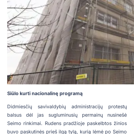
Siūlo kurti nacionalinę programą
Didmiesčių savivaldybių administracijų protestų
balsus dėl jas sugluminusių permainų nusinešė
Seimo rinkimai. Rudens pradžioje paskelbtos žinios
buvo paskutinės prieš ilgą tylą, kurią lėmė po Seimo