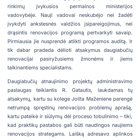
rinkimų įvykusios permainos ministerijos
vadovybėje. Nauji vadovai neskubėjo nei žadėti
įvykdyti ankstesnės valdžios įsipareigojimus, nei
drąsintis renovacijos programą pertvarkyti savaip.
Pirmiausia jie nusprendė atlikti programos auditą. Ir
tik dabar pradeda dėlioti atsakymus daugiabučių
renovacijai pasiryžusiems žmonėms ir jiems
talkinantiems specialistams.
Daugiabučių atnaujinimo projektų administravimo
paslaugas teikiantis R. Gatautis, laukdamas tų
atsakymų, kartu su kolege Jolita Maženiene parengė
netrumpą spręstinų renovacijos problemų aprašą,
kartu pateikė ir siūlymų dėl proceso tobulinimo – tiki,
kad praktikų pastabos gali būti naudingos naujiems
renovacijos strategams. Laišką adresavo aplinkos