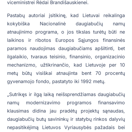
viceministrei Rėdai Brandišauskienei.
Pastabų autoriai įsitikinę, kad Lietuvai reikalinga
kokybiška Nacionalinė daugiabučių namų
atnaujinimo programa, o jos tikslas turėtų būti ne
laikinos ir ribotos Europos Sąjungos finansinės
paramos naudojimas daugiabučiams apšiltinti, bet
ilgalaikio, tvaraus teisinio, finansinio, organizacinio
mechanizmo, užtikrinančio, kad Lietuvoje per 10
metų būtų visiškai atnaujinta bent 70 procentų
gyvenamojo fondo, pastatyto iki 1992 metų.
„Sutrikęs ir ilgą laiką neišsprendžiamas daugiabučių
namų modernizavimo programos finansavimo
klausimas didina jau pradėtų projektų sąnaudas,
daugiabučių butų savininkų ir statybų rinkos dalyvių
nepasitikėjimą Lietuvos Vyriausybės pažadais bei