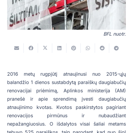
BFL nuotr.
2016 metų rugpjūtį atnaujinusi nuo 2015-ųjų
balandžio 1 dienos sustabdytą paraiškų daugiabučių
renovacijai priėmimą, Aplinkos ministerija (AM)
pranešė ir apie sprendimą įvesti daugiabučių
atnaujinimo kvotas. Kvotos paskirstytos pagiriant
renovacijos pirmūnus ir nubaudžiant
nepažangiuosius. O išdalytos visai šaliai metams
tebuvo 525 paraiškos, taip parodant, kad nuo šiol