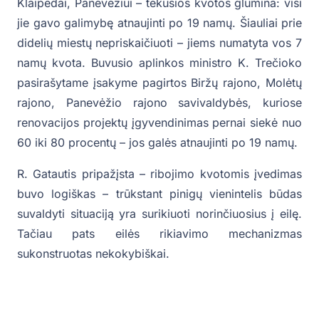
Klaipėdai, Panevėžiui – tekusios kvotos glumina: visi
jie gavo galimybę atnaujinti po 19 namų. Šiauliai prie
didelių miestų nepriskaičiuoti – jiems numatyta vos 7
namų kvota. Buvusio aplinkos ministro K. Trečioko
pasirašytame įsakyme pagirtos Biržų rajono, Molėtų
rajono, Panevėžio rajono savivaldybės, kuriose
renovacijos projektų įgyvendinimas pernai siekė nuo
60 iki 80 procentų – jos galės atnaujinti po 19 namų.
R. Gatautis pripažįsta – ribojimo kvotomis įvedimas
buvo logiškas – trūkstant pinigų vienintelis būdas
suvaldyti situaciją yra surikiuoti norinčiuosius į eilę.
Tačiau pats eilės rikiavimo mechanizmas
sukonstruotas nekokybiškai.