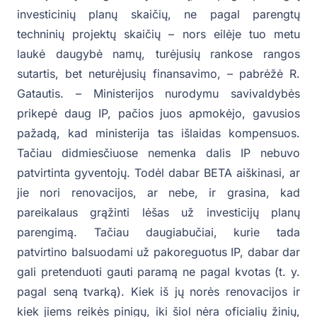
investicinių planų skaičių, ne pagal parengtų
techninių projektų skaičių – nors eilėje tuo metu
laukė daugybė namų, turėjusių rankose rangos
sutartis, bet neturėjusių finansavimo, – pabrėžė R.
Gatautis. – Ministerijos nurodymu savivaldybės
prikepė daug IP, pačios juos apmokėjo, gavusios
pažadą, kad ministerija tas išlaidas kompensuos.
Tačiau didmiesčiuose nemenka dalis IP nebuvo
patvirtinta gyventojų. Todėl dabar BETA aiškinasi, ar
jie nori renovacijos, ar nebe, ir grasina, kad
pareikalaus grąžinti lėšas už investicijų planų
parengimą. Tačiau daugiabučiai, kurie tada
patvirtino balsuodami už pakoreguotus IP, dabar dar
gali pretenduoti gauti paramą ne pagal kvotas (t. y.
pagal seną tvarką). Kiek iš jų norės renovacijos ir
kiek jiems reikės pinigų, iki šiol nėra oficialių žinių,