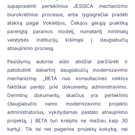
supaprastinti perteklinius JESSICA mechanizmo
biurokratinius procesus, arba lygiagrečiai pradėti
atskirą pagal Vokietijos, Čekijos gerąją praktiką
parengtą paramos modelį, numatantį minimalų
valstybės institucijų kišimąsi į daugiabučių
atnaujinimo procesą.
Pasiūlymų autoriai siūlo atidžiai peržiūrėti ir
patobulinti dabartinį daugiabučių modernizavimo
mechanizmą: „BETA nuo konsultacinės veiklos
faktiškai perėjo prie dokumentų administravimo.
Derintinų dokumentų skaičius yra perteklinis
(daugiabučio namo modernizavimo projekto
administratorius, vykdydamas pastato atnaujinimo
projektą, į BETA turi kreiptis ne mažiau kaip 30
kartų). Tik tai nei pagerina projektų kokybę, nei