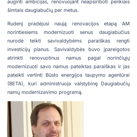
auginti ambicijas, renovuojant neapsiriboti penkiais
šimtais daugiabučių per metus.
Rudenį pradėjusi naują renovacijos etapą AM
norintiesiems modernizuoti senus daugiabučius
nurodė teikti savivaldybėms paraiškas rengti
investicijų planus. Savivaldybės buvo įpareigotos
atrinkti renovuotinus namus pagal norinčiųjų
modernizuoti savo namus pateiktas paraiškas ir jas
pateikti vertinti Būsto energijos taupymo agentūrai
(BETA), kuri administruoja valstybinę Daugiabučių
namų modernizavimo programą.