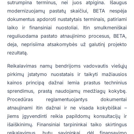
sutrumpina terminus, nei juos atpigina. Išaugus
modernizuojamų pastatų skaičiui, BETA nespėja
dokumentus apdoroti nustatytais terminais, patiriami
laiko ir finansiniai nuostoliai. Itin smulkmeniškai
reguliuodama pastato atnaujinimo procesus, BETA,
deja, neprisiima atsakomybės už galutinį projekto
rezultatą.
Reikalavimas namų bendrijoms vadovautis viešųjų
pirkimų įstatymo nuostatais ir taikyti mažiausios
kainos principą dažnai lemia prastus techninius
sprendimus, prastą naudojamų medžiagų kokybę.
Procedūras reglamentuojantys dokumentai
atnaujinami itin dažnai ir ne visada kokybiškai –
jiems įgyvendinti reikia papildomų konsultacijų ir
išaiškinimų. Finansiniai tarpininkai taiko skirtingus
reikalavimus, butų savininkai, dėl finansavimo