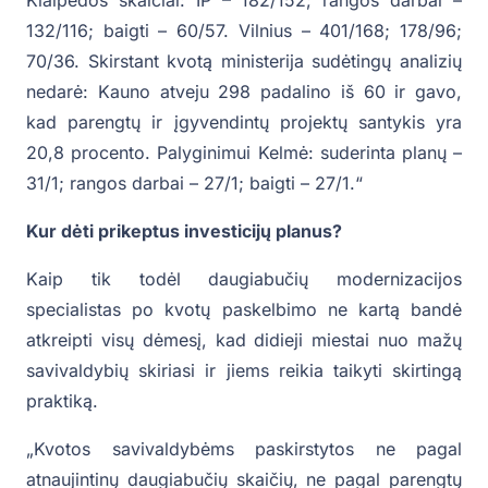
Klaipėdos skaičiai: IP – 182/152; rangos darbai –
132/116; baigti – 60/57. Vilnius – 401/168; 178/96;
70/36. Skirstant kvotą ministerija sudėtingų analizių
nedarė: Kauno atveju 298 padalino iš 60 ir gavo,
kad parengtų ir įgyvendintų projektų santykis yra
20,8 procento. Palyginimui Kelmė: suderinta planų –
31/1; rangos darbai – 27/1; baigti – 27/1.“
Kur dėti prikeptus investicijų planus?
Kaip tik todėl daugiabučių modernizacijos
specialistas po kvotų paskelbimo ne kartą bandė
atkreipti visų dėmesį, kad didieji miestai nuo mažų
savivaldybių skiriasi ir jiems reikia taikyti skirtingą
praktiką.
„Kvotos savivaldybėms paskirstytos ne pagal
atnaujintinų daugiabučių skaičių, ne pagal parengtų