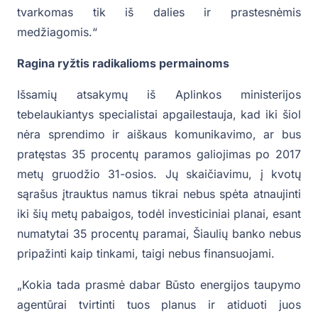
tvarkomas tik iš dalies ir prastesnėmis
medžiagomis.“
Ragina ryžtis radikalioms permainoms
Išsamių atsakymų iš Aplinkos ministerijos
tebelaukiantys specialistai apgailestauja, kad iki šiol
nėra sprendimo ir aiškaus komunikavimo, ar bus
pratęstas 35 procentų paramos galiojimas po 2017
metų gruodžio 31-osios. Jų skaičiavimu, į kvotų
sąrašus įtrauktus namus tikrai nebus spėta atnaujinti
iki šių metų pabaigos, todėl investiciniai planai, esant
numatytai 35 procentų paramai, Šiaulių banko nebus
pripažinti kaip tinkami, taigi nebus finansuojami.
„Kokia tada prasmė dabar Būsto energijos taupymo
agentūrai tvirtinti tuos planus ir atiduoti juos