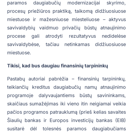
paramos daugiabučių modernizacijai skyrimo,
procesų priežiūros praktiką, taikomą didžiuosiuose
miestuose ir mažesniuose miesteliuose – aktyvus
savivaldybių vaidmuo privačių būstų atnaujinimo
procese gali atrodyti rezultatyvus nedidelėse
savivaldybėse, tačiau netinkamas didžiuosiuose
miestuose.
Tikisi, kad bus daugiau finansinių tarpininkų
Pastabų autoriai pabrėžia – finansinių tarpininkų,
teikiančių kreditus daugiabučių namų atnaujinimo
programoje dalyvaujantiems būstų savininkams,
skaičiaus sumažėjimas iki vieno itin neigiamai veikia
pačios programos patrauklumą (prieš kelias savaites
Šiaulių bankas ir Europos investicijų bankas (EIB)
susitarė dėl tolesnės paramos daugiabučiams