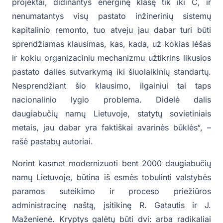
projektai, didinantys energinę klasę tik iki C, ir
nenumatantys visų pastato inžinerinių sistemų
kapitalinio remonto, tuo atveju jau dabar turi būti
sprendžiamas klausimas, kas, kada, už kokias lėšas
ir kokiu organizaciniu mechanizmu užtikrins likusios
pastato dalies sutvarkymą iki šiuolaikinių standartų.
Nesprendžiant šio klausimo, ilgainiui tai taps
nacionalinio lygio problema. Didelė dalis
daugiabučių namų Lietuvoje, statytų sovietiniais
metais, jau dabar yra faktiškai avarinės būklės“, –
rašė pastabų autoriai.
Norint kasmet modernizuoti bent 2000 daugiabučių
namų Lietuvoje, būtina iš esmės tobulinti valstybės
paramos suteikimo ir proceso priežiūros
administracinę naštą, įsitikinę R. Gatautis ir J.
Maženienė. Kryptys galėtų būti dvi: arba radikaliai