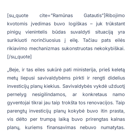
[su_quote cite=”Ramūnas Gatautis”]Ribojimo
kvotomis įvedimas buvo logiškas – juk trūkstant
pinigų vienintelis būdas suvaldyti situaciją yra
surikiuoti norinčiuosius į eilę. Tačiau pats eilės
rikiavimo mechanizmas sukonstruotas nekokybiškai.
[/su_quote]
„Beje, ir tas eiles sukūrė pati ministerija, prieš keletą
metų liepusi savivaldybėms pirkti ir rengti didelius
investicijų planų kiekius. Savivaldybės vykdė užduotį
pernelyg nesigilindamos, ar konkretaus namo
gyventojai tikrai jau taip trokšta tos renovacijos. Taip
parengtų investicijų planų kokybė buvo itin prasta,
vis dėlto per trumpą laiką buvo prirengtas kalnas
planų, kuriems finansavimas nebuvo numatytas.