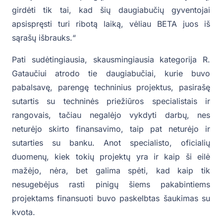
girdėti tik tai, kad šių daugiabučių gyventojai
apsispręsti turi ribotą laiką, vėliau BETA juos iš
sąrašų išbrauks.“
Pati sudėtingiausia, skausmingiausia kategorija R.
Gataučiui atrodo tie daugiabučiai, kurie buvo
pabalsavę, parengę techninius projektus, pasirašę
sutartis su techninės priežiūros specialistais ir
rangovais, tačiau negalėjo vykdyti darbų, nes
neturėjo skirto finansavimo, taip pat neturėjo ir
sutarties su banku. Anot specialisto, oficialių
duomenų, kiek tokių projektų yra ir kaip ši eilė
mažėjo, nėra, bet galima spėti, kad kaip tik
nesugebėjus rasti pinigų šiems pakabintiems
projektams finansuoti buvo paskelbtas šaukimas su
kvota.