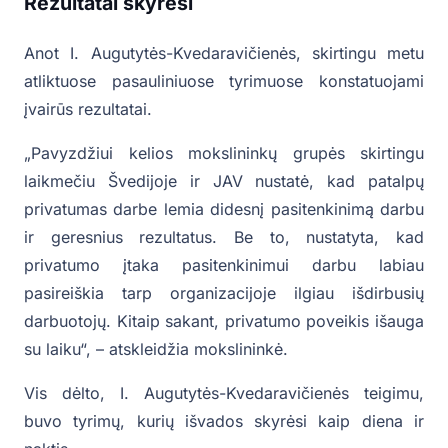
Rezultatai skyrėsi
Anot I. Augutytės-Kvedaravičienės, skirtingu metu
atliktuose pasauliniuose tyrimuose konstatuojami
įvairūs rezultatai.
„Pavyzdžiui kelios mokslininkų grupės skirtingu
laikmečiu Švedijoje ir JAV nustatė, kad patalpų
privatumas darbe lemia didesnį pasitenkinimą darbu
ir geresnius rezultatus. Be to, nustatyta, kad
privatumo įtaka pasitenkinimui darbu labiau
pasireiškia tarp organizacijoje ilgiau išdirbusių
darbuotojų. Kitaip sakant, privatumo poveikis išauga
su laiku“, – atskleidžia mokslininkė.
Vis dėlto, I. Augutytės-Kvedaravičienės teigimu,
buvo tyrimų, kurių išvados skyrėsi kaip diena ir