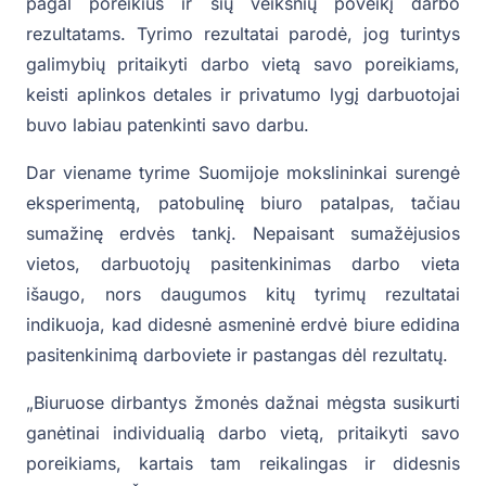
pagal poreikius ir šių veiksnių poveikį darbo
rezultatams. Tyrimo rezultatai parodė, jog turintys
galimybių pritaikyti darbo vietą savo poreikiams,
keisti aplinkos detales ir privatumo lygį darbuotojai
buvo labiau patenkinti savo darbu.
Dar viename tyrime Suomijoje mokslininkai surengė
eksperimentą, patobulinę biuro patalpas, tačiau
sumažinę erdvės tankį. Nepaisant sumažėjusios
vietos, darbuotojų pasitenkinimas darbo vieta
išaugo, nors daugumos kitų tyrimų rezultatai
indikuoja, kad didesnė asmeninė erdvė biure edidina
pasitenkinimą darboviete ir pastangas dėl rezultatų.
„Biuruose dirbantys žmonės dažnai mėgsta susikurti
ganėtinai individualią darbo vietą, pritaikyti savo
poreikiams, kartais tam reikalingas ir didesnis