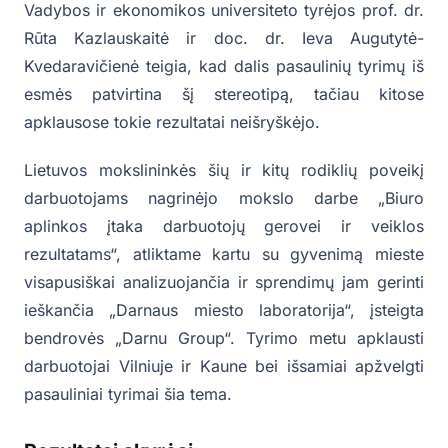
Vadybos ir ekonomikos universiteto tyrėjos prof. dr.
Rūta Kazlauskaitė ir doc. dr. Ieva Augutytė-
Kvedaravičienė teigia, kad dalis pasaulinių tyrimų iš
esmės patvirtina šį stereotipą, tačiau kitose
apklausose tokie rezultatai neišryškėjo.
Lietuvos mokslininkės šių ir kitų rodiklių poveikį
darbuotojams nagrinėjo mokslo darbe „Biuro
aplinkos įtaka darbuotojų gerovei ir veiklos
rezultatams“, atliktame kartu su gyvenimą mieste
visapusiškai analizuojančia ir sprendimų jam gerinti
ieškančia „Darnaus miesto laboratorija“, įsteigta
bendrovės „Darnu Group“. Tyrimo metu apklausti
darbuotojai Vilniuje ir Kaune bei išsamiai apžvelgti
pasauliniai tyrimai šia tema.