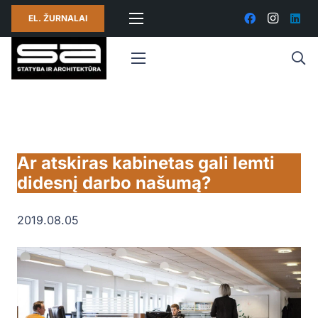
EL. ŽURNALAI
Ar atskiras kabinetas gali lemti
didesnį darbo našumą?
2019.08.05