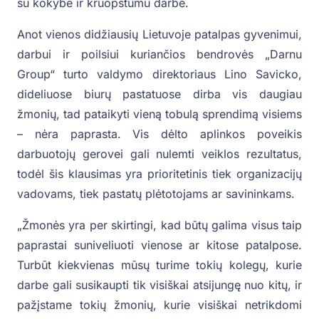
su kokybe ir kruopštumu darbe.
Anot vienos didžiausių Lietuvoje patalpas gyvenimui,
darbui ir poilsiui kuriančios bendrovės „Darnu
Group“ turto valdymo direktoriaus Lino Savicko,
dideliuose biurų pastatuose dirba vis daugiau
žmonių, tad pataikyti vieną tobulą sprendimą visiems
– nėra paprasta. Vis dėlto aplinkos poveikis
darbuotojų gerovei gali nulemti veiklos rezultatus,
todėl šis klausimas yra prioritetinis tiek organizacijų
vadovams, tiek pastatų plėtotojams ar savininkams.
„Žmonės yra per skirtingi, kad būtų galima visus taip
paprastai suniveliuoti vienose ar kitose patalpose.
Turbūt kiekvienas mūsų turime tokių kolegų, kurie
darbe gali susikaupti tik visiškai atsijungę nuo kitų, ir
pažįstame tokių žmonių, kurie visiškai netrikdomi