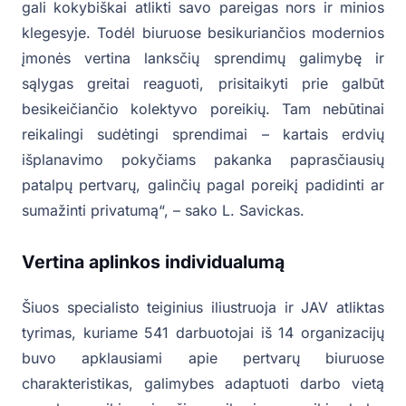
gali kokybiškai atlikti savo pareigas nors ir minios
klegesyje. Todėl biuruose besikuriančios modernios
įmonės vertina lanksčių sprendimų galimybę ir
sąlygas greitai reaguoti, prisitaikyti prie galbūt
besikeičiančio kolektyvo poreikių. Tam nebūtinai
reikalingi sudėtingi sprendimai – kartais erdvių
išplanavimo pokyčiams pakanka paprasčiausių
patalpų pertvarų, galinčių pagal poreikį padidinti ar
sumažinti privatumą“, – sako L. Savickas.
Vertina aplinkos individualumą
Šiuos specialisto teiginius iliustruoja ir JAV atliktas
tyrimas, kuriame 541 darbuotojai iš 14 organizacijų
buvo apklausiami apie pertvarų biuruose
charakteristikas, galimybes adaptuoti darbo vietą