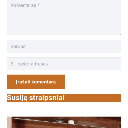
Įrašyti komentarą
Susiję straipsniai