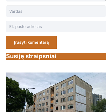
Įrašyti komentarą
Susiję straipsniai