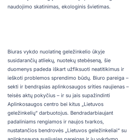
naudojimo skatinimas, ekologinis švietimas.
Biuras vykdo nuolatinę geležinkelio ūkyje
susidarančių atliekų, nuotekų stebėseną, šie
duomenys padeda iškart užfiksuoti neatitikimus ir
ieškoti problemos sprendimo būdų. Biuro pareiga –
sekti ir bendrąsias aplinkosaugos srities naujienas –
teisės aktų pokyčius – ir su jais supažindinti
Aplinkosaugos centro bei kitus „Lietuvos
geležinkelių“ darbuotojus. Bendradarbiaujant
padaliniams rengiamos ir naujos tvarkos,
nustatančios bendrovės „Lietuvos geležinkeliai“ su
aplinkosauga susijusias pareigas ir jų vykdymo