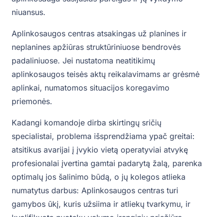
niuansus.
Aplinkosaugos centras atsakingas už planines ir
neplanines apžiūras struktūriniuose bendrovės
padaliniuose. Jei nustatoma neatitikimų
aplinkosaugos teisės aktų reikalavimams ar grėsmė
aplinkai, numatomos situacijos koregavimo
priemonės.
Kadangi komandoje dirba skirtingų sričių
specialistai, problema išsprendžiama ypač greitai:
atsitikus avarijai į įvykio vietą operatyviai atvykę
profesionalai įvertina gamtai padarytą žalą, parenka
optimalų jos šalinimo būdą, o jų kolegos atlieka
numatytus darbus: Aplinkosaugos centras turi
gamybos ūkį, kuris užsiima ir atliekų tvarkymu, ir