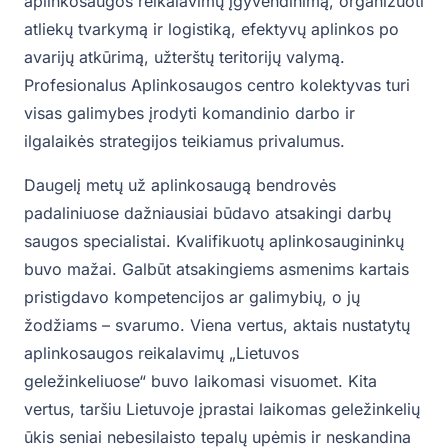
aplinkosaugos reikalavimų įgyvendinimą, organizuoti
atliekų tvarkymą ir logistiką, efektyvų aplinkos po
avarijų atkūrimą, užterštų teritorijų valymą.
Profesionalus Aplinkosaugos centro kolektyvas turi
visas galimybes įrodyti komandinio darbo ir
ilgalaikės strategijos teikiamus privalumus.
Daugelį metų už aplinkosaugą bendrovės
padaliniuose dažniausiai būdavo atsakingi darbų
saugos specialistai. Kvalifikuotų aplinkosaugininkų
buvo mažai. Galbūt atsakingiems asmenims kartais
pristigdavo kompetencijos ar galimybių, o jų
žodžiams – svarumo. Viena vertus, aktais nustatytų
aplinkosaugos reikalavimų „Lietuvos
geležinkeliuose“ buvo laikomasi visuomet. Kita
vertus, taršiu Lietuvoje įprastai laikomas geležinkelių
ūkis seniai nebesilaisto tepalų upėmis ir neskandina