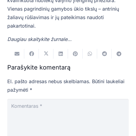
kvalifikuota nuotekų valymo įrenginių priežiūra.
Vienas pagrindinių gamybos ūkio tikslų – antrinių
žaliavų rūšiavimas ir jų pateikimas naudoti
pakartotinai.
Daugiau skaitykite žurnale…
Parašykite komentarą
El. pašto adresas nebus skelbiamas.
Būtini laukeliai
pažymėti
*