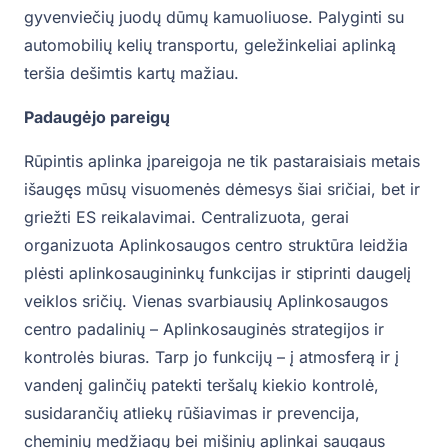
gyvenviečių juodų dūmų kamuoliuose. Palyginti su
automobilių kelių transportu, geležinkeliai aplinką
teršia dešimtis kartų mažiau.
Padaugėjo pareigų
Rūpintis aplinka įpareigoja ne tik pastaraisiais metais
išaugęs mūsų visuomenės dėmesys šiai sričiai, bet ir
griežti ES reikalavimai. Centralizuota, gerai
organizuota Aplinkosaugos centro struktūra leidžia
plėsti aplinkosaugininkų funkcijas ir stiprinti daugelį
veiklos sričių. Vienas svarbiausių Aplinkosaugos
centro padalinių – Aplinkosauginės strategijos ir
kontrolės biuras. Tarp jo funkcijų – į atmosferą ir į
vandenį galinčių patekti teršalų kiekio kontrolė,
susidarančių atliekų rūšiavimas ir prevencija,
cheminių medžiagų bei mišinių aplinkai saugaus