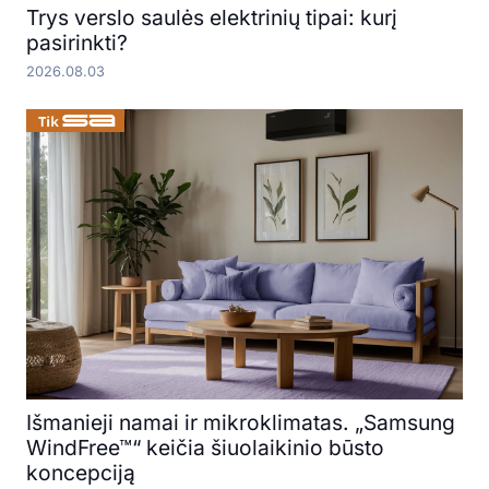
Trys verslo saulės elektrinių tipai: kurį
pasirinkti?
2026.08.03
Išmanieji namai ir mikroklimatas. „Samsung
WindFree™“ keičia šiuolaikinio būsto
koncepciją