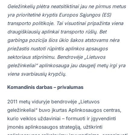
Geležinkelių plėtra neatsitiktinai jau ne pirmus metus
yra prioritetinė kryptis Europos Sąjungos (ES)
transporto politikoje. Tai visuotinai pripažinta viena
draugiškiausių aplinkai transporto rūšių. Bet
garbinga pozicija šios ūkio šakos atstovams nėra
priežastis nustoti rūpintis aplinkos apsaugos
sektoriaus stiprinimu. Bendrovėje „Lietuvos
geležinkeliai“ aplinkosauga jau daugelį metų irgi yra
viena svarbiausių krypčių.
Komandinis darbas – privalumas
2011 metų viduryje bendrovėje „Lietuvos
geležinkeliai“ buvo įkurtas Aplinkosaugos centras,
kurio veiklos uždaviniai – formuoti ir įgyvendinti
įmonės aplinkosaugos strategiją, užtikrinti