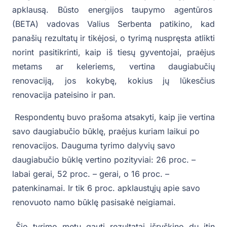
apklausą. Būsto energijos taupymo agentūros
(BETA) vadovas Valius Serbenta patikino, kad
panašių rezultatų ir tikėjosi, o tyrimą nuspręsta atlikti
norint pasitikrinti, kaip iš tiesų gyventojai, praėjus
metams ar keleriems, vertina daugiabučių
renovaciją, jos kokybę, kokius jų lūkesčius
renovacija pateisino ir pan.
Respondentų buvo prašoma atsakyti, kaip jie vertina
savo daugiabučio būklę, praėjus kuriam laikui po
renovacijos. Dauguma tyrimo dalyvių savo
daugiabučio būklę vertino pozityviai: 26 proc. –
labai gerai, 52 proc. – gerai, o 16 proc. –
patenkinamai. Ir tik 6 proc. apklaustųjų apie savo
renovuoto namo būklę pasisakė neigiamai.
„Šio tyrimo metu gauti rezultatai išryškino du itin