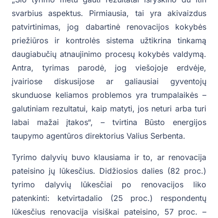
svarbius aspektus. Pirmiausia, tai yra akivaizdus
patvirtinimas, jog dabartinė renovacijos kokybės
priežiūros ir kontrolės sistema užtikrina tinkamą
daugiabučių atnaujinimo procesų kokybės valdymą.
Antra, tyrimas parodė, jog viešojoje erdvėje,
įvairiose diskusijose ar galiausiai gyventojų
skunduose keliamos problemos yra trumpalaikės –
galutiniam rezultatui, kaip matyti, jos neturi arba turi
labai mažai įtakos“, – tvirtina Būsto energijos
taupymo agentūros direktorius Valius Serbenta.
Tyrimo dalyvių buvo klausiama ir to, ar renovacija
pateisino jų lūkesčius. Didžiosios dalies (82 proc.)
tyrimo dalyvių lūkesčiai po renovacijos liko
patenkinti: ketvirtadalio (25 proc.) respondentų
lūkesčius renovacija visiškai pateisino, 57 proc. –