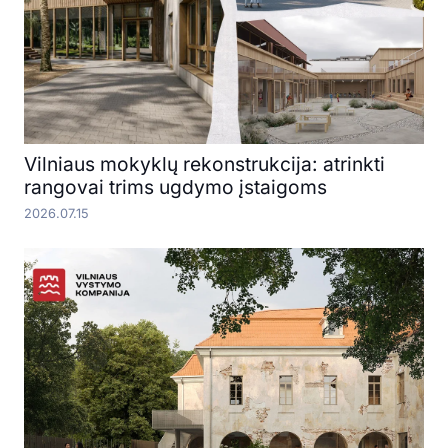
Vilniaus mokyklų rekonstrukcija: atrinkti
rangovai trims ugdymo įstaigoms
2026.07.15