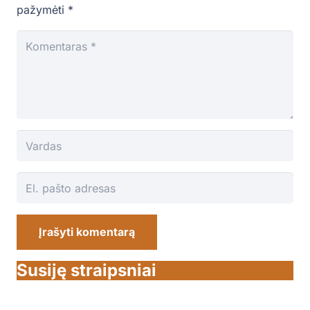
pažymėti
*
Įrašyti komentarą
Susiję straipsniai