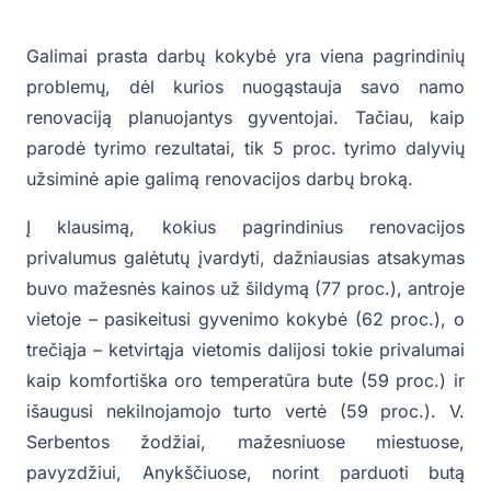
Galimai prasta darbų kokybė yra viena pagrindinių
problemų, dėl kurios nuogąstauja savo namo
renovaciją planuojantys gyventojai. Tačiau, kaip
parodė tyrimo rezultatai, tik 5 proc. tyrimo dalyvių
užsiminė apie galimą renovacijos darbų broką.
Į klausimą, kokius pagrindinius renovacijos
privalumus galėtutų įvardyti, dažniausias atsakymas
buvo mažesnės kainos už šildymą (77 proc.), antroje
vietoje – pasikeitusi gyvenimo kokybė (62 proc.), o
trečiąja – ketvirtąja vietomis dalijosi tokie privalumai
kaip komfortiška oro temperatūra bute (59 proc.) ir
išaugusi nekilnojamojo turto vertė (59 proc.). V.
Serbentos žodžiai, mažesniuose miestuose,
pavyzdžiui, Anykščiuose, norint parduoti butą