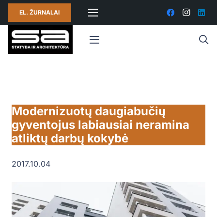
EL. ŽURNALAI
Modernizuotų daugiabučių
gyventojus labiausiai neramina
atliktų darbų kokybė
2017.10.04