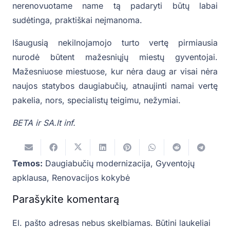
nerenovuotame name tą padaryti būtų labai
sudėtinga, praktiškai neįmanoma.
Išaugusią nekilnojamojo turto vertę pirmiausia
nurodė būtent mažesniųjų miestų gyventojai.
Mažesniuose miestuose, kur nėra daug ar visai nėra
naujos statybos daugiabučių, atnaujinti namai vertę
pakelia, nors, specialistų teigimu, nežymiai.
BETA ir SA.lt inf.
Temos:
Daugiabučių modernizacija
,
Gyventojų
apklausa
,
Renovacijos kokybė
Parašykite komentarą
El. pašto adresas nebus skelbiamas.
Būtini laukeliai