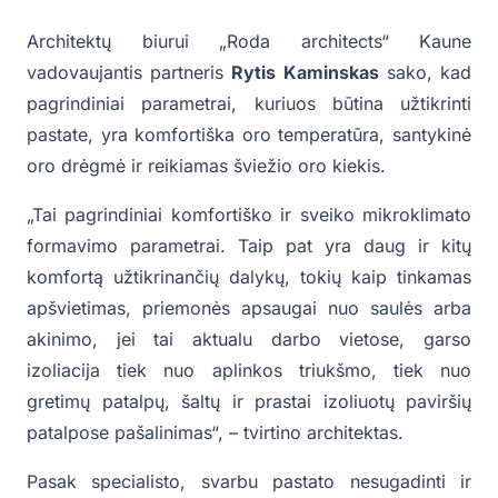
Architektų biurui „Roda architects“ Kaune
vadovaujantis partneris
Rytis Kaminskas
sako, kad
pagrindiniai parametrai, kuriuos būtina užtikrinti
pastate, yra komfortiška oro temperatūra, santykinė
oro drėgmė ir reikiamas šviežio oro kiekis.
„Tai pagrindiniai komfortiško ir sveiko mikroklimato
formavimo parametrai. Taip pat yra daug ir kitų
komfortą užtikrinančių dalykų, tokių kaip tinkamas
apšvietimas, priemonės apsaugai nuo saulės arba
akinimo, jei tai aktualu darbo vietose, garso
izoliacija tiek nuo aplinkos triukšmo, tiek nuo
gretimų patalpų, šaltų ir prastai izoliuotų paviršių
patalpose pašalinimas“, – tvirtino architektas.
Pasak specialisto, svarbu pastato nesugadinti ir