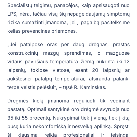
Specialistų teigimu, panacėjos, kaip apsisaugoti nuo
LPS, nėra, tačiau visų šių nepageidaujamų simptomų
riziką sumažinti įmanoma, jei į pagalbą pasitelksime
kelias prevencines priemones.
„Jei patalpose oras per daug drėgnas, prastas
konstrukcinių mazgų sprendimas, o mazguose
vidaus paviršiaus temperatūra žiemą nukrinta iki 12
laipsnių, tokiose vietose, esant 20 laipsnių ar
aukštesnei patalpų temperatūrai, atsiranda palanki
terpė veistis pelėsiui“, – tęsė R. Kaminskas.
Drėgmės kiekį įmanoma reguliuoti tik vėdinant
pastatą. Optimali santykinė oro drėgmė svyruoja nuo
35 iki 55 procentų. Nukrypimai tiek į vieną, tiek į kitą
pusę kuria nekomfortišką ir nesveiką aplinką. Spręsti
šį klausimą reikia profesionaliai ir teisingai