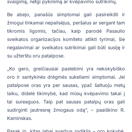
svaigimą, netgi pykinimą ar kvėpavimo sutrikimų.
Be abejo, panašūs simptomai gali pasireikšti ir
žmogui tinkamai nepailsėjus, peršalus ar sergant tam
tikromis ligomis, tačiau, kaip parodė Pasaulio
sveikatos organizacijos komiteto atlikti tyrimai, šie
negalavimai ar sveikatos sutrikimai gali būti susiję ir
su užterštu oru patalpose.
„Ko gero, greičiausiai pastebimi yra nekokybiško
oro ir santykinės drėgmės sukeliami simptomai. Jei
patalpose oras yra per sausas, ypač šaltuoju metų
laiku, didelė tikimybė, kad mūsų kvėpavimo takai į
tai sureaguos. Taip pat sausas patalpų oras gali
sudirginti jautresnę žmogaus odą“, – paaiškino R.
Kaminskas.
Pasak jo, kitas labai svarbus rodiklis – oro kokybė.