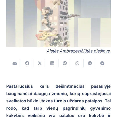
Aistės Ambrazevičiūtės piešinys.
Pastaruosius kelis dešimtmečius pasaulyje
bauginančiai daugėja žmonių, kurių suprastėjusiai
sveikatos būklei įtakos turėjo uždaros patalpos. Tai
rodo, kad tarp vienų pagrindinių gyvenimo
kokybės veiksnių yra patalpų oro kokybė ir