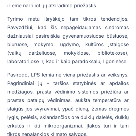
ir ėmė narplioti jų atsiradimo priežastis.
Tyrimo metu išryškėjo tam tikros tendencijos.
Pavyzdžiui, kad šis nepageidaujamas sindromas
dažniausiai pasireiškia gyvenamuosiuose būstuose,
biuruose, mokymo, ugdymo, kultūros įstaigose
(vaikų darželiuose, mokyklose, bibliotekose),
laboratorijose ir, kad ir kaip paradoksalu, ligoninėse.
Pasirodo, LPS lemia ne viena priežastis ar veiksnys.
Pagrindiniai jų – taršios statybinės ar apdailos
medžiagos, prasta vėdinimo sistemos priežiūra ar
prastas patalpų vėdinimas, aukšta temperatūra ar
staigūs jos svyravimai, ypač dieną, žemas drėgmės
lygis, pelėsis, sklandančios ore dulkių dalelės, dulkių
erkutės ir kiti mikroorganizmai. Įtakos turi ir tam
tikros nepalankios klimato sąlygos.