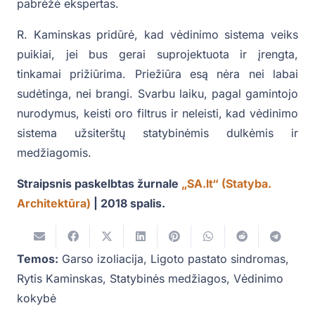
pabrėžė ekspertas.
R. Kaminskas pridūrė, kad vėdinimo sistema veiks
puikiai, jei bus gerai suprojektuota ir įrengta,
tinkamai prižiūrima. Priežiūra esą nėra nei labai
sudėtinga, nei brangi. Svarbu laiku, pagal gamintojo
nurodymus, keisti oro filtrus ir neleisti, kad vėdinimo
sistema užsiterštų statybinėmis dulkėmis ir
medžiagomis.
Straipsnis paskelbtas žurnale
„SA.lt“ (Statyba.
Architektūra)
| 2018 spalis.
Temos:
Garso izoliacija
,
Ligoto pastato sindromas
,
Rytis Kaminskas
,
Statybinės medžiagos
,
Vėdinimo
kokybė