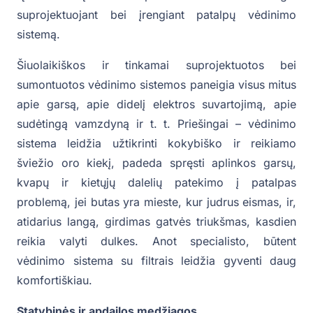
suprojektuojant bei įrengiant patalpų vėdinimo
sistemą.
Šiuolaikiškos ir tinkamai suprojektuotos bei
sumontuotos vėdinimo sistemos paneigia visus mitus
apie garsą, apie didelį elektros suvartojimą, apie
sudėtingą vamzdyną ir t. t. Priešingai – vėdinimo
sistema leidžia užtikrinti kokybiško ir reikiamo
šviežio oro kiekį, padeda spręsti aplinkos garsų,
kvapų ir kietųjų dalelių patekimo į patalpas
problemą, jei butas yra mieste, kur judrus eismas, ir,
atidarius langą, girdimas gatvės triukšmas, kasdien
reikia valyti dulkes. Anot specialisto, būtent
vėdinimo sistema su filtrais leidžia gyventi daug
komfortiškiau.
Statybinės ir apdailos medžiagos