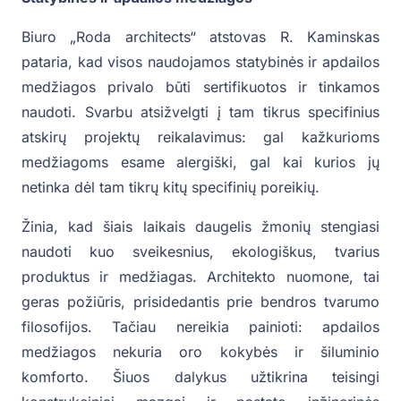
Biuro „Roda architects“ atstovas R. Kaminskas
pataria, kad visos naudojamos statybinės ir apdailos
medžiagos privalo būti sertifikuotos ir tinkamos
naudoti. Svarbu atsižvelgti į tam tikrus specifinius
atskirų projektų reikalavimus: gal kažkurioms
medžiagoms esame alergiški, gal kai kurios jų
netinka dėl tam tikrų kitų specifinių poreikių.
Žinia, kad šiais laikais daugelis žmonių stengiasi
naudoti kuo sveikesnius, ekologiškus, tvarius
produktus ir medžiagas. Architekto nuomone, tai
geras požiūris, prisidedantis prie bendros tvarumo
filosofijos. Tačiau nereikia painioti: apdailos
medžiagos nekuria oro kokybės ir šiluminio
komforto. Šiuos dalykus užtikrina teisingi