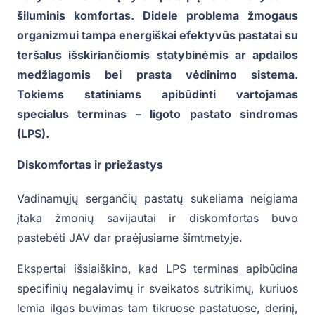
šiluminis komfortas. Didele problema žmogaus
organizmui tampa energiškai efektyvūs pastatai su
teršalus išskiriančiomis statybinėmis ar apdailos
medžiagomis bei prasta vėdinimo sistema.
Tokiems statiniams apibūdinti vartojamas
specialus terminas – ligoto pastato sindromas
(LPS).
Diskomfortas ir priežastys
Vadinamųjų sergančių pastatų sukeliama neigiama
įtaka žmonių savijautai ir diskomfortas buvo
pastebėti JAV dar praėjusiame šimtmetyje.
Ekspertai išsiaiškino, kad LPS terminas apibūdina
specifinių negalavimų ir sveikatos sutrikimų, kuriuos
lemia ilgas buvimas tam tikruose pastatuose, derinį,