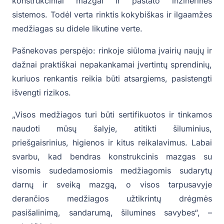
konstrukciniai mazgai ir pastato inžinerinės
sistemos. Todėl verta rinktis kokybiškas ir ilgaamžes
medžiagas su didele likutine verte.
Pašnekovas perspėjo: rinkoje siūloma įvairių naujų ir
dažnai praktiškai nepakankamai įvertintų sprendinių,
kuriuos renkantis reikia būti atsargiems, pasistengti
išvengti rizikos.
„Visos medžiagos turi būti sertifikuotos ir tinkamos
naudoti mūsų šalyje, atitikti šiluminius,
priešgaisrinius, higienos ir kitus reikalavimus. Labai
svarbu, kad bendras konstrukcinis mazgas su
visomis sudedamosiomis medžiagomis sudarytų
darnų ir sveiką mazgą, o visos tarpusavyje
derančios medžiagos užtikrintų drėgmės
pasišalinimą, sandarumą, šilumines savybes“, –