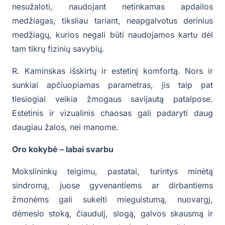
nesužaloti, naudojant netinkamas apdailos
medžiagas, tiksliau tariant, neapgalvotus derinius
medžiagų, kurios negali būti naudojamos kartu dėl
tam tikrų fizinių savybių.
R. Kaminskas išskirtų ir estetinį komfortą. Nors ir
sunkiai apčiuopiamas parametras, jis taip pat
tiesiogiai veikia žmogaus savijautą patalpose.
Estetinis ir vizualinis chaosas gali padaryti daug
daugiau žalos, nei manome.
Oro kokybė – labai svarbu
Mokslininkų teigimu, pastatai, turintys minėtą
sindromą, juose gyvenantiems ar dirbantiems
žmonėms gali sukelti mieguistumą, nuovargį,
dėmesio stoką, čiaudulį, slogą, galvos skausmą ir