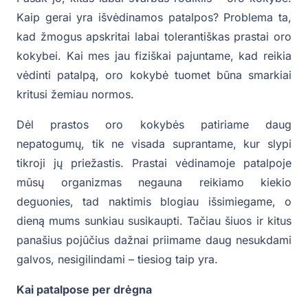
Kaip gerai yra išvėdinamos patalpos? Problema ta,
kad žmogus apskritai labai tolerantiškas prastai oro
kokybei. Kai mes jau fiziškai pajuntame, kad reikia
vėdinti patalpą, oro kokybė tuomet būna smarkiai
kritusi žemiau normos.
Dėl prastos oro kokybės patiriame daug
nepatogumų, tik ne visada suprantame, kur slypi
tikroji jų priežastis. Prastai vėdinamoje patalpoje
mūsų organizmas negauna reikiamo kiekio
deguonies, tad naktimis blogiau išsimiegame, o
dieną mums sunkiau susikaupti. Tačiau šiuos ir kitus
panašius pojūčius dažnai priimame daug nesukdami
galvos, nesigilindami – tiesiog taip yra.
Kai patalpose per drėgna