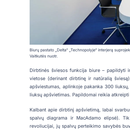
Biurų pastato „Delta“ „Technopolyje“ interjerą suprojek
Vaitkutės nuotr.
Dirbtinės šviesos funkcija biure – papildyti 
vietose (derinant dirbtinę ir natūralią šviesą
apšviestumas, aplinkoje pakanka 300 liuksų, 
liuksų apšvietimas. Papildomai reikia atkreipti 
Kalbant apie dirbtinį apšvietimą, labai svarb
spalvų diagrama ir MacAdamo elipsė). Tik 
revoliucijai, jų spalvų perteikimo savybės buv