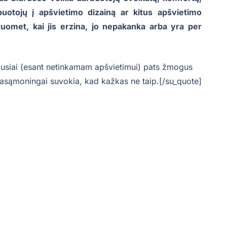
otojų į apšvietimo dizainą ar kitus apšvietimo
tuomet, kai jis erzina, jo nepakanka arba yra per
usiai (esant netinkamam apšvietimui) pats žmogus
pasąmoningai suvokia, kad kažkas ne taip.[/su_quote]