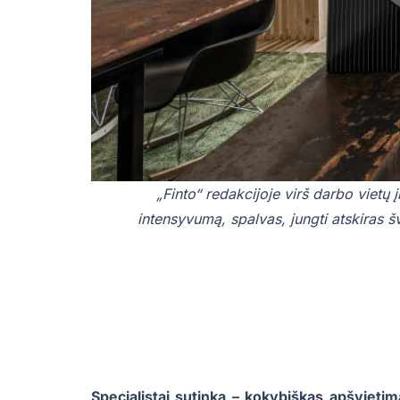
„Finto“ redakcijoje virš darbo vietų 
intensyvumą, spalvas, jungti atskiras 
Specialistai sutinka – kokybiškas apšvieti