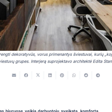
įrengti dekoratyvūs, vorus primenantys šviestuvai, kurių „koja
šviestuvų grupes. Interjerą suprojektavo architektė Edita St
mas biuruose veikia darbuotojų sveikatą, komfortą,