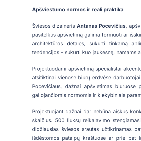
Apšviestumo normos ir reali praktika
Šviesos dizaineris
Antanas Pocevičius
, apšv
pasitelkus apšvietimą galima formuoti ar išskir
architektūros detales, sukurti tinkamą ap
tendencijos – sukurti kuo jaukesnę, namams a
Projektuodami apšvietimą specialistai akcentuoj
atsitiktinai vienose biurų erdvėse darbuotojai
Pocevičiaus, dažnai apšvietimas biuruose 
galiojančiomis normomis ir kiekybiniais param
Projektuojant dažnai dar nebūna aiškus kon
skaičius. 500 liuksų reikalavimo stengiamasi l
didžiausias šviesos srautas užtikrinamas pa
išdėstomos patalpų kraštuose ar prie pat l