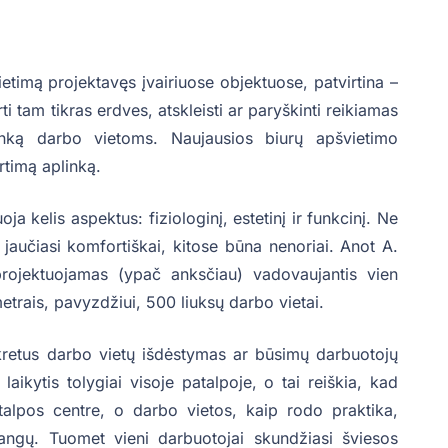
ietimą projektavęs įvairiuose objektuose, patvirtina –
ti tam tikras erdves, atskleisti ar paryškinti reikiamas
linką darbo vietoms. Naujausios biurų apšvietimo
rtimą aplinką.
a kelis aspektus: fiziologinį, estetinį ir funkcinį. Ne
 jaučiasi komfortiškai, kitose būna nenoriai. Anot A.
projektuojamas (ypač anksčiau) vadovaujantis vien
etrais, pavyzdžiui, 500 liuksų darbo vietai.
kretus darbo vietų išdėstymas ar būsimų darbuotojų
aikytis tolygiai visoje patalpoje, o tai reiškia, kad
talpos centre, o darbo vietos, kaip rodo praktika,
angų. Tuomet vieni darbuotojai skundžiasi šviesos