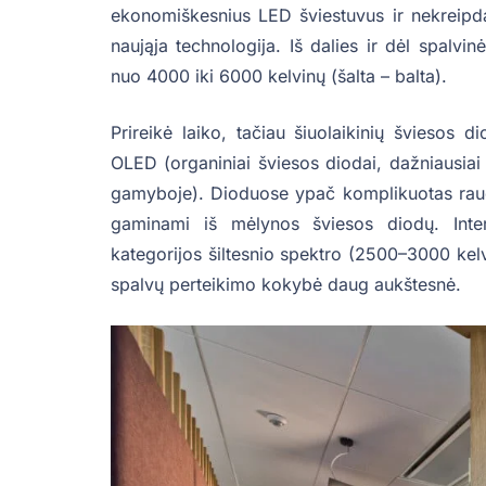
ekonomiškesnius LED šviestuvus ir nekreipd
naująja technologija. Iš dalies ir dėl spalvi
nuo 4000 iki 6000 kelvinų (šalta – balta).
Prireikė laiko, tačiau šiuolaikinių šviesos d
OLED (organiniai šviesos diodai, dažniausiai 
gamyboje). Dioduose ypač komplikuotas raud
gaminami iš mėlynos šviesos diodų. Inte
kategorijos šiltesnio spektro (2500–3000 kelv
spalvų perteikimo kokybė daug aukštesnė.