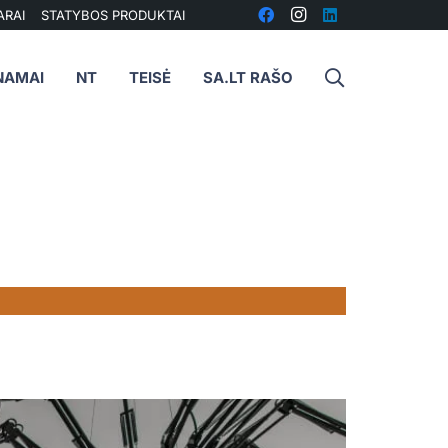
ARAI
STATYBOS PRODUKTAI
NAMAI
NT
TEISĖ
SA.LT RAŠO