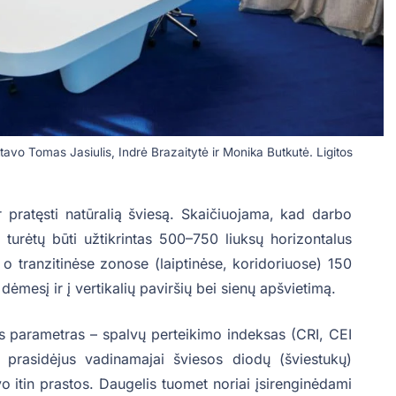
tavo Tomas Jasiulis, Indrė Brazaitytė ir Monika Butkutė. Ligitos
ir pratęsti natūralią šviesą. Skaičiuojama, kad darbo
) turėtų būti užtikrintas 500–750 liuksų horizontalus
o tranzitinėse zonose (laiptinėse, koridoriuose) 150
dėmesį ir į vertikalių paviršių bei sienų apšvietimą.
us parametras – spalvų perteikimo indeksas (CRI, CEI
prasidėjus vadinamajai šviesos diodų (šviestukų)
o itin prastos. Daugelis tuomet noriai įsirenginėdami