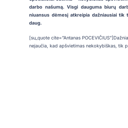
darbo našumą. Visgi dauguma biurų darbu
niuansus dėmesį atkreipia dažniausiai tik 
daug.
[su_quote cite=”Antanas POCEVIČIUS”]Dažnia
nejaučia, kad apšvietimas nekokybiškas, tik 