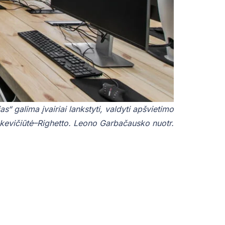
s“ galima įvairiai lankstyti, valdyti apšvietimo
ankevičiūtė–Righetto. Leono Garbačausko nuotr.