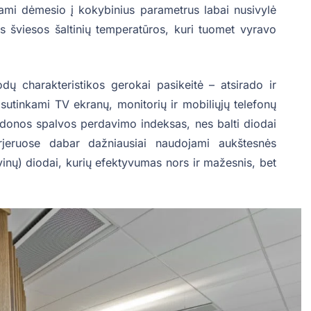
ami dėmesio į kokybinius parametrus labai nusivylė
nės šviesos šaltinių temperatūros, kuri tuomet vyravo
iodų charakteristikos gerokai pasikeitė – atsirado ir
sutinkami TV ekranų, monitorių ir mobiliųjų telefonų
onos spalvos perdavimo indeksas, nes balti diodai
rjeruose dabar dažniausiai naudojami aukštesnės
inų) diodai, kurių efektyvumas nors ir mažesnis, bet