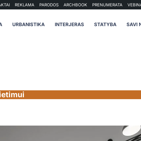
KTAI
REKLAMA
PARODOS
ARCHBOOK
PRENUMERATA
VEBIN
A
URBANISTIKA
INTERJERAS
STATYBA
SAVI 
ietimui