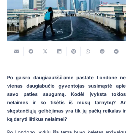
Po gaisro daugiaaukščiame pastate Londone ne
vienas daugiabučio gyventojas susimąstė apie
savo paties saugumą. Kodėl įvyksta tokios
nelaimės ir ko tikėtis iš mūsų tarnybų? Ar
skęstančiųjų gelbėjimas yra tik jų pačių reikalas ir
ką daryti ištikus nelaimei?
Po Londono įvykių šia tema buvo keletas apžvalgų