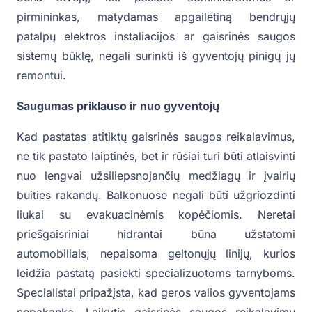
pirmininkas, matydamas apgailėtiną bendrųjų
patalpų elektros instaliacijos ar gaisrinės saugos
sistemų būklę, negali surinkti iš gyventojų pinigų jų
remontui.
Saugumas priklauso ir nuo gyventojų
Kad pastatas atitiktų gaisrinės saugos reikalavimus,
ne tik pastato laiptinės, bet ir rūsiai turi būti atlaisvinti
nuo lengvai užsiliepsnojančių medžiagų ir įvairių
buities rakandų. Balkonuose negali būti užgriozdinti
liukai su evakuacinėmis kopėčiomis. Neretai
priešgaisriniai hidrantai būna užstatomi
automobiliais, nepaisoma geltonųjų linijų, kurios
leidžia pastatą pasiekti specializuotoms tarnyboms.
Specialistai pripažįsta, kad geros valios gyventojams
nepakanka. Laikytis gaisrinės saugos reikalavimų