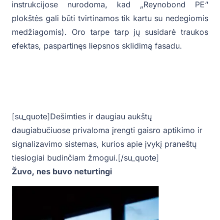
instrukcijose nurodoma, kad „Reynobond PE“
plokštės gali būti tvirtinamos tik kartu su nedegiomis
medžiagomis). Oro tarpe tarp jų susidarė traukos
efektas, paspartinęs liepsnos sklidimą fasadu.
[su_quote]Dešimties ir daugiau aukštų
daugiabučiuose privaloma įrengti gaisro aptikimo ir
signalizavimo sistemas, kurios apie įvykį praneštų
tiesiogiai budinčiam žmogui.[/su_quote]
Žuvo, nes buvo neturtingi