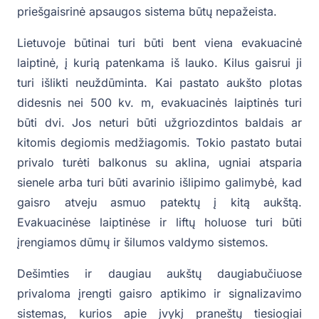
priešgaisrinė apsaugos sistema būtų nepažeista.
Lietuvoje būtinai turi būti bent viena evakuacinė
laiptinė, į kurią patenkama iš lauko. Kilus gaisrui ji
turi išlikti neuždūminta. Kai pastato aukšto plotas
didesnis nei 500 kv. m, evakuacinės laiptinės turi
būti dvi. Jos neturi būti užgriozdintos baldais ar
kitomis degiomis medžiagomis. Tokio pastato butai
privalo turėti balkonus su aklina, ugniai atsparia
sienele arba turi būti avarinio išlipimo galimybė, kad
gaisro atveju asmuo patektų į kitą aukštą.
Evakuacinėse laiptinėse ir liftų holuose turi būti
įrengiamos dūmų ir šilumos valdymo sistemos.
Dešimties ir daugiau aukštų daugiabučiuose
privaloma įrengti gaisro aptikimo ir signalizavimo
sistemas, kurios apie įvykį praneštų tiesiogiai