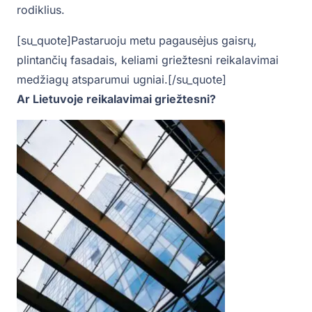
rodiklius.
[su_quote]Pastaruoju metu pagausėjus gaisrų,
plintančių fasadais, keliami griežtesni reikalavimai
medžiagų atsparumui ugniai.[/su_quote]
Ar Lietuvoje reikalavimai griežtesni?