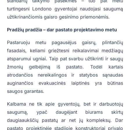
standartų taikymo pasekmes – tuo pat metu
turtingesni Londono gyventojai naudojasi saugumą
užtikrinančiomis gaisro gesinimo priemonėmis.
Pradžių pradžia – dar pastato projektavimo metu
Pastaruoju metu pagausėjus gaisrų, plintančių
fasadais, keliami griežtesni reikalavimai medžiagų
atsparumui ugniai. Taip pat svarbu užtikrinti ir saugų
žmonių gelbėjimą iš pastato. Todėl kartais
atrodančios nereikalingos ir statybos sąnaudas
auginančios evakuacinės laiptinės yra būtinas
saugos garantas.
Kalbama ne tik apie gyventojų, bet ir darbuotojų
saugumą, ypač daugėjant biurams skirtų
daugiaaukščių pastatų ar net jų kompleksų. Dar
pastato projektinėje stadijoje konstruktoriai privalo