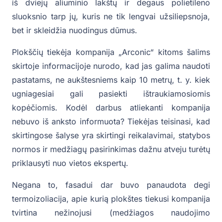
iš dviejų aliuminio lakštų ir degaus polietileno
sluoksnio tarp jų, kuris ne tik lengvai užsiliepsnoja,
bet ir skleidžia nuodingus dūmus.
Plokščių tiekėja kompanija „Arconic“ kitoms šalims
skirtoje informacijoje nurodo, kad jas galima naudoti
pastatams, ne aukštesniems kaip 10 metrų, t. y. kiek
ugniagesiai gali pasiekti ištraukiamosiomis
kopėčiomis. Kodėl darbus atliekanti kompanija
nebuvo iš anksto informuota? Tiekėjas teisinasi, kad
skirtingose šalyse yra skirtingi reikalavimai, statybos
normos ir medžiagų pasirinkimas dažnu atveju turėtų
priklausyti nuo vietos ekspertų.
Negana to, fasadui dar buvo panaudota degi
termoizoliacija, apie kurią plokštes tiekusi kompanija
tvirtina nežinojusi (medžiagos naudojimo