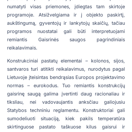
numatyti visas priemones, įdiegtas tam skirtoje
programoje. Atsižvelgiama ir į objekto paskirtį,
aukštingumą, gyventojų ir lankytojų skaičių, tačiau
programos nuostatai gali būti interpretuojami
remiantis Gaisrinės saugos pagrindiniais
reikalavimais.
Konstrukciniai pastatų elementai – kolonos, sijos,
santvaros turi atitikti reikalavimus, nurodytus pagal
Lietuvoje įteisintas bendrąsias Europos projektavimo
normas – eurokodus. Tuo remiantis konstrukcijų
gaisrinę saugą galima įvertinti daug racionaliau ir
tiksliau, nei vadovaujantis anksčiau galiojusiu
Statybos techniniu reglamentu. Konstruktoriai gali
sumodeliuoti situaciją, kiek pakils temperatūra
skirtinguose pastato taškuose kilus gaisrui ir