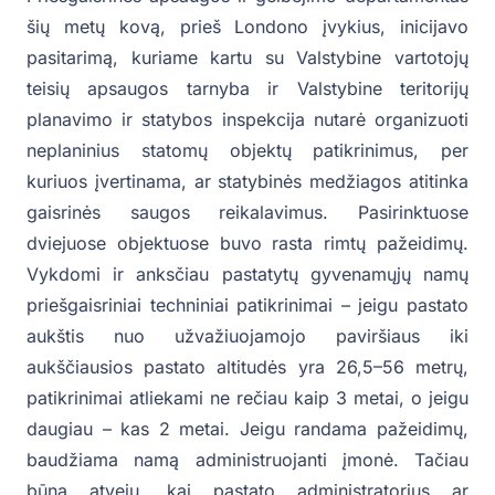
šių metų kovą, prieš Londono įvykius, inicijavo
pasitarimą, kuriame kartu su Valstybine vartotojų
teisių apsaugos tarnyba ir Valstybine teritorijų
planavimo ir statybos inspekcija nutarė organizuoti
neplaninius statomų objektų patikrinimus, per
kuriuos įvertinama, ar statybinės medžiagos atitinka
gaisrinės saugos reikalavimus. Pasirinktuose
dviejuose objektuose buvo rasta rimtų pažeidimų.
Vykdomi ir anksčiau pastatytų gyvenamųjų namų
priešgaisriniai techniniai patikrinimai – jeigu pastato
aukštis nuo užvažiuojamojo paviršiaus iki
aukščiausios pastato altitudės yra 26,5–56 metrų,
patikrinimai atliekami ne rečiau kaip 3 metai, o jeigu
daugiau – kas 2 metai. Jeigu randama pažeidimų,
baudžiama namą administruojanti įmonė. Tačiau
būna atvejų, kai pastato administratorius ar