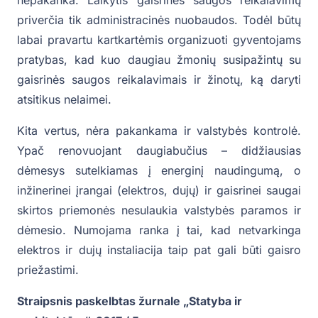
priverčia tik administracinės nuobaudos. Todėl būtų
labai pravartu kartkartėmis organizuoti gyventojams
pratybas, kad kuo daugiau žmonių susipažintų su
gaisrinės saugos reikalavimais ir žinotų, ką daryti
atsitikus nelaimei.
Kita vertus, nėra pakankama ir valstybės kontrolė.
Ypač renovuojant daugiabučius – didžiausias
dėmesys sutelkiamas į energinį naudingumą, o
inžinerinei įrangai (elektros, dujų) ir gaisrinei saugai
skirtos priemonės nesulaukia valstybės paramos ir
dėmesio. Numojama ranka į tai, kad netvarkinga
elektros ir dujų instaliacija taip pat gali būti gaisro
priežastimi.
Straipsnis paskelbtas žurnale „Statyba ir