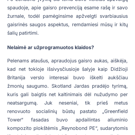
spaudoje, apie gaisro prevenciją esame rašę ir savo
žurnale, todėl pamėginsime apžvelgti svarbiausius
gaisrinės saugos aspektus, remdamiesi mūsų ir kitų
šalių patirtimi.
Nelaimė ar užprogramuotos klaidos?
Pelenams ataušus, apraudojus gaisro aukas, aiškėja,
kad net tokioje išsivysčiusioje šalyje kaip Didžioji
Britanija verslo interesai buvo iškelti aukščiau
žmonių saugumo. Skotland Jardas pradėjo tyrimą,
kuris gali baigtis net kaltinimais dėl nužudymo per
neatsargumą. Juk neseniai, tik prieš metus
renovuoto socialinių būstų pastato „Greenfield
Tower“ fasadas buvo apdailintas aliuminio
kompozito plokštėmis „Reynobond PE“, sudarytomis