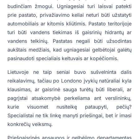
budinčiam žmogui. Ugniagesiai turi laisvai patekti
prie pastato, privažiavimo keliai neturi būti užstatyti
automobiliais ar kitomis kliūtimis. Pastato teritorijoje
turi būti vandens tiekimas iš gaisrinių hidrantų ar
vandens telkinių. Pastatas negali būti užsodintas
aukštais medžiais, kad ugniagesiai gelbėtojai galėtų
pasinaudoti specialiais keltuvais ar kopėčiomis.
Lietuvoje ne taip seniai buvo sušvelninta dalis
reikalavimų, tačiau po Londono įvykių natūraliai kyla
klausimas, ar gaisrinė sauga turėtų būti liberali, ar
pagrįstai atsakomybė perkeliama ant verslininkų,
kurie visuomet nusiteikę pataupyti, pečių?
Specialistai ne tik linkę manyti priešingai, bet ir imasi
konkrečių veiksmų.
Priešgaisrinės apsaugos ir gelbėjimo departamentas