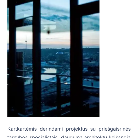
Kartkartėmis derindami projektus su priešgaisrinės
tarnybos specialistais, dauguma architektų keiksnoja