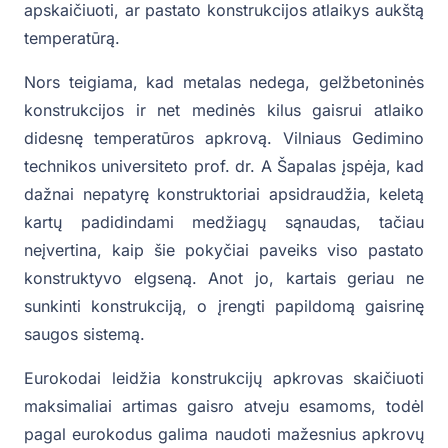
apskaičiuoti, ar pastato konstrukcijos atlaikys aukštą
temperatūrą.
Nors teigiama, kad metalas nedega, gelžbetoninės
konstrukcijos ir net medinės kilus gaisrui atlaiko
didesnę temperatūros apkrovą. Vilniaus Gedimino
technikos universiteto prof. dr. A Šapalas įspėja, kad
dažnai nepatyrę konstruktoriai apsidraudžia, keletą
kartų padidindami medžiagų sąnaudas, tačiau
neįvertina, kaip šie pokyčiai paveiks viso pastato
konstruktyvo elgseną. Anot jo, kartais geriau ne
sunkinti konstrukciją, o įrengti papildomą gaisrinę
saugos sistemą.
Eurokodai leidžia konstrukcijų apkrovas skaičiuoti
maksimaliai artimas gaisro atveju esamoms, todėl
pagal eurokodus galima naudoti mažesnius apkrovų