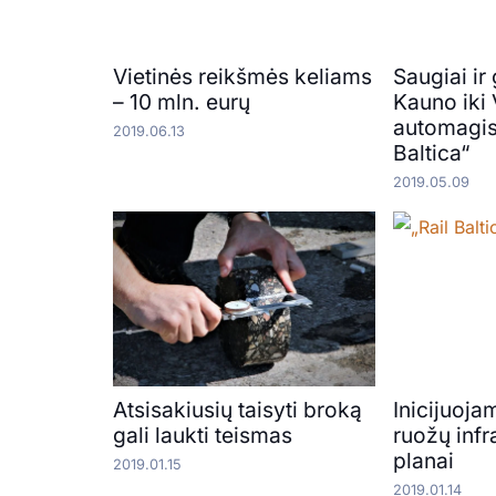
Vietinės reikšmės keliams
Saugiai ir 
– 10 mln. eurų
Kauno iki
automagist
2019.06.13
Baltica“
2019.05.09
Atsisakiusių taisyti broką
Inicijuojam
gali laukti teismas
ruožų infr
planai
2019.01.15
2019.01.14