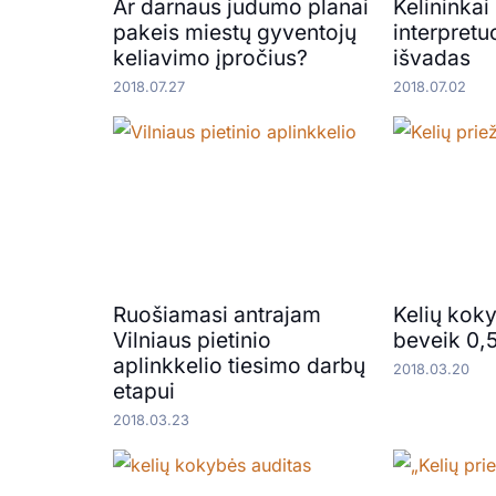
Ar darnaus judumo planai
Kelininkai
pakeis miestų gyventojų
interpretu
keliavimo įpročius?
išvadas
2018.07.27
2018.07.02
Ruošiamasi antrajam
Kelių kokyb
Vilniaus pietinio
beveik 0,5
aplinkkelio tiesimo darbų
2018.03.20
etapui
2018.03.23