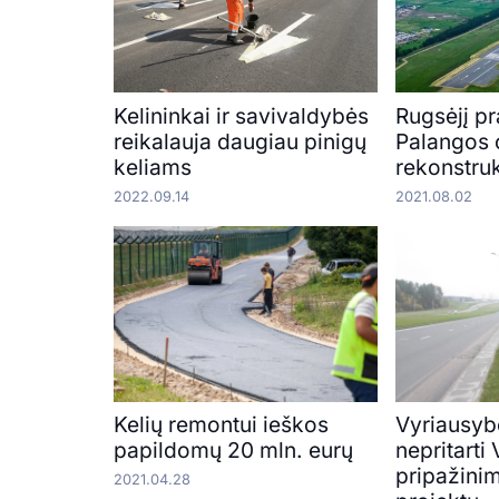
Kelininkai ir savivaldybės
Rugsėjį p
reikalauja daugiau pinigų
Palangos 
keliams
rekonstruk
2022.09.14
2021.08.02
Kelių remontui ieškos
Vyriausyb
papildomų 20 mln. eurų
nepritarti
pripažini
2021.04.28