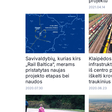
projektu
2021.04.14
Savivaldybių, kurias kirs
Klaipėdos
„Rail Baltica“, merams
infrastruk
pristatytas naujas
iš centro
projekto etapas bei
iškelti kro
naudos
traukinius
2020.07.30
2020.06.23