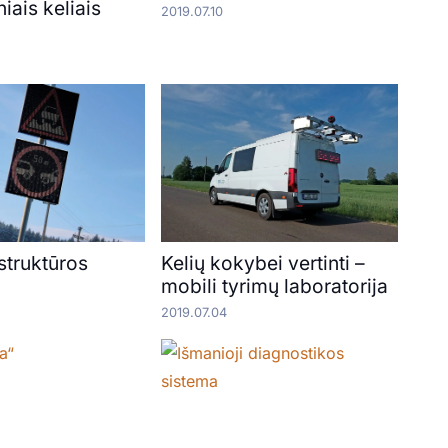
niais keliais
2019.07.10
astruktūros
Kelių kokybei vertinti –
s
mobili tyrimų laboratorija
2019.07.04