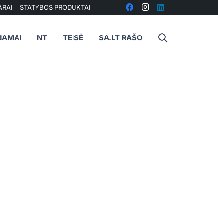
ARAI
STATYBOS PRODUKTAI
NAMAI
NT
TEISĖ
SA.LT RAŠO