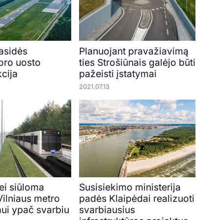
rasidės
Planuojant pravažiavimą
oro uosto
ties Strošiūnais galėjo būti
cija
pažeisti įstatymai
2021.07.13
ei siūloma
Susisiekimo ministerija
 Vilniaus metro
padės Klaipėdai realizuoti
mui ypač svarbiu
svarbiausius