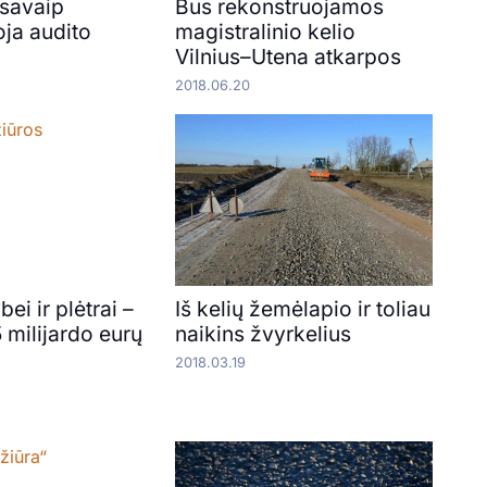
 savaip
Bus rekonstruojamos
oja audito
magistralinio kelio
Vilnius–Utena atkarpos
2018.06.20
ei ir plėtrai –
Iš kelių žemėlapio ir toliau
 milijardo eurų
naikins žvyrkelius
2018.03.19