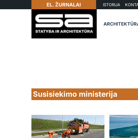
EL. ŽURNALAI
ISTORIJA
KONTA
ARCHITEKTŪR
Susisiekimo ministerija