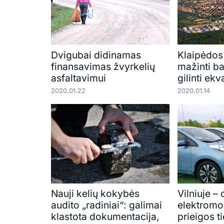
Dvigubai didinamas
Klaipėdos
finansavimas žvyrkelių
mažinti b
asfaltavimui
gilinti ekv
2020.01.22
2020.01.14
Nauji kelių kokybės
Vilniuje –
audito „radiniai“: galimai
elektromo
klastota dokumentacija,
prieigos t