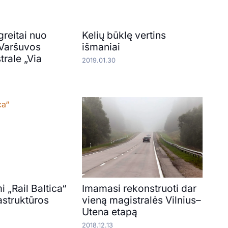
greitai nuo
Kelių būklę vertins
 Varšuvos
išmaniai
rale „Via
2019.01.30
i „Rail Baltica“
Imamasi rekonstruoti dar
astruktūros
vieną magistralės Vilnius–
Utena etapą
2018.12.13