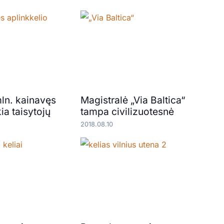
ln. kainavęs
Magistralė „Via Baltica“
kia taisytojų
tampa civilizuotesnė
2018.08.10