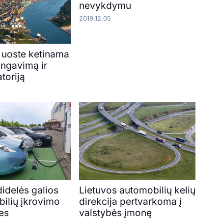
nevykdymu
2019.12.05
 uoste ketinama
angavimą ir
atoriją
 didelės galios
Lietuvos automobilių kelių
bilių įkrovimo
direkcija pertvarkoma į
ies
valstybės įmonę