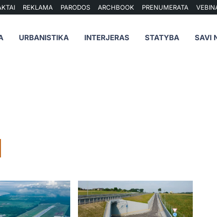
KTAI
REKLAMA
PARODOS
ARCHBOOK
PRENUMERATA
VEBIN
A
URBANISTIKA
INTERJERAS
STATYBA
SAVI 