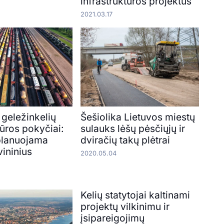
infrastruktūros projektus
2021.03.17
 geležinkelių
Šešiolika Lietuvos miestų
tūros pokyčiai:
sulauks lėšų pėsčiųjų ir
 planuojama
dviračių takų plėtrai
vininius
2020.05.04
Kelių statytojai kaltinami
projektų vilkinimu ir
įsipareigojimų