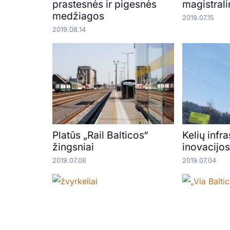
prastesnės ir pigesnės
magistrali
medžiagos
2019.07.15
2019.08.14
Platūs „Rail Balticos“
Kelių infr
žingsniai
inovacijo
2019.07.08
2019.07.04