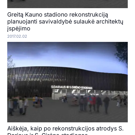
Greitą Kauno stadiono rekonstrukciją
planuojanti savivaldybė sulaukė architektų
įspėjimo
2017.02.02
Aiškėja, kaip po rekonstrukcijos atrodys S.