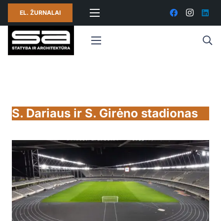
EL. ŽURNALAI
S. Dariaus ir S. Girėno stadionas