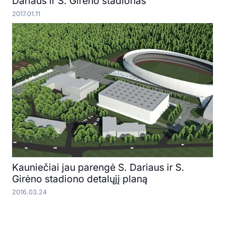
Dariaus ir S. Girėno stadionas
2017.01.11
Kauniečiai jau parengė S. Dariaus ir S.
Girėno stadiono detalųjį planą
2016.03.24