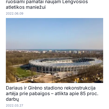
ruošiami pamatai naujam Lengvosios
atletikos maniežui
2022.06.09
Dariaus ir Girėno stadiono rekonstrukcija
artėja prie pabaigos – atlikta apie 85 proc.
darbų
2022.03.27