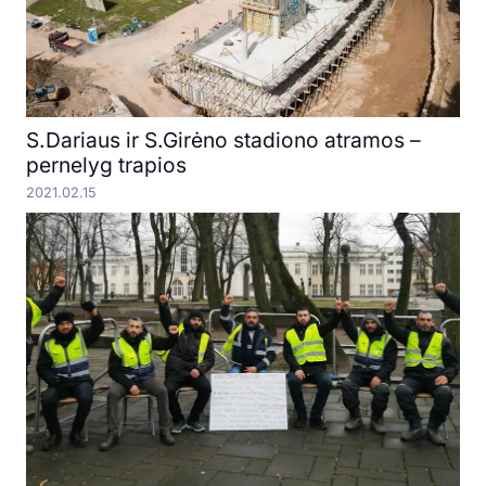
S.Dariaus ir S.Girėno stadiono atramos –
pernelyg trapios
2021.02.15