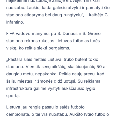
neįtikėtinai nuostabioje žalioje erdvėje. Tai tikrai
nuostabu. Laukiu, kada galėsiu atvykti ir pamatyti šio
stadiono atidarymą bei daug rungtynių“, – kalbėjo G.
Infantino.
FIFA vadovo manymu, po S. Dariaus ir S. Girėno
stadiono rekonstrukcijos Lietuvos futbolas turės
viską, ko reikia siekti pergalėms.
„Pastaraisiais metais Lietuvai trūko būtent tokio
stadiono. Vien tik senų aikščių, skaičiuojančių 50 ar
daugiau metų, nepakanka. Reikia naujų arenų, kad
šalis, miestas ir žmonės didžiuotųsi. Su reikiama
infrastruktūra galime vystyti aukščiausio lygio
sportą.
Lietuva jau rengia pasaulio salės futbolo
čempionatą, o tai yra nuostabu. Aukšto lygio futbolo