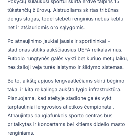
Pokyčių sulaukusi sportui skirta erdvė talpins 15
tūkstančių žiūrovų. Aistruoliams skirtas tribūnas
dengs stogas, todėl stebėti renginius nebus keblu
net ir atšiauriomis oro sąlygomis.
Po atnaujinimo jaukiai jausis ir sportininkai –
stadionas atitiks aukščiausius UEFA reikalavimus.
Futbolo rungtynės galės vykti bet kuriuo metų laiku,
nes žalioji veja turės laistymo ir šildymo sistemas.
Be to, aikštę apjuos lengvaatlečiams skirti bėgimo
takai ir kita reikalinga aukšto lygio infrastruktūra.
Planuojama, kad ateityje stadione galės vykti
tarptautiniai lengvosios atletikos čempionatai.
Atnaujintas daugiafunkcis sporto centras bus
pritaikytas ir koncertams bei kitiems didelio masto
renginiams.