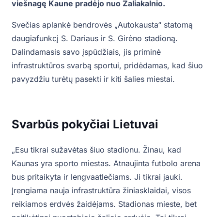
viešnagę Kaune pradėjo nuo Žaliakalnio.
Svečias aplankė bendrovės „Autokausta“ statomą
daugiafunkcį S. Dariaus ir S. Girėno stadioną.
Dalindamasis savo įspūdžiais, jis priminė
infrastruktūros svarbą sportui, pridėdamas, kad šiuo
pavyzdžiu turėtų pasekti ir kiti šalies miestai.
Svarbūs pokyčiai Lietuvai
„Esu tikrai sužavėtas šiuo stadionu. Žinau, kad
Kaunas yra sporto miestas. Atnaujinta futbolo arena
bus pritaikyta ir lengvaatlečiams. Ji tikrai jauki.
Įrengiama nauja infrastruktūra žiniasklaidai, visos
reikiamos erdvės žaidėjams. Stadionas mieste, bet