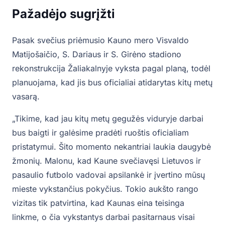
Pažadėjo sugrįžti
Pasak svečius priėmusio Kauno mero Visvaldo
Matijošaičio, S. Dariaus ir S. Girėno stadiono
rekonstrukcija Žaliakalnyje vyksta pagal planą, todėl
planuojama, kad jis bus oficialiai atidarytas kitų metų
vasarą.
„Tikime, kad jau kitų metų gegužės viduryje darbai
bus baigti ir galėsime pradėti ruoštis oficialiam
pristatymui. Šito momento nekantriai laukia daugybė
žmonių. Malonu, kad Kaune svečiavęsi Lietuvos ir
pasaulio futbolo vadovai apsilankė ir įvertino mūsų
mieste vykstančius pokyčius. Tokio aukšto rango
vizitas tik patvirtina, kad Kaunas eina teisinga
linkme, o čia vykstantys darbai pasitarnaus visai