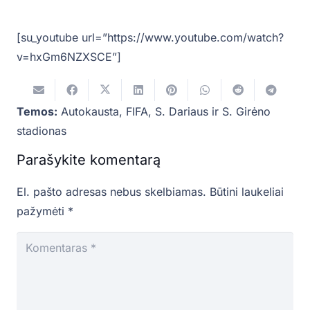
[su_youtube url=”https://www.youtube.com/watch?
v=hxGm6NZXSCE”]
Temos:
Autokausta
,
FIFA
,
S. Dariaus ir S. Girėno
stadionas
Parašykite komentarą
El. pašto adresas nebus skelbiamas.
Būtini laukeliai
pažymėti
*