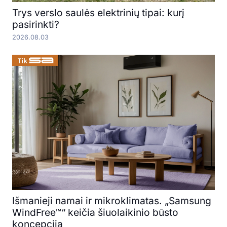
Trys verslo saulės elektrinių tipai: kurį
pasirinkti?
2026.08.03
Išmanieji namai ir mikroklimatas. „Samsung
WindFree™“ keičia šiuolaikinio būsto
koncepciją