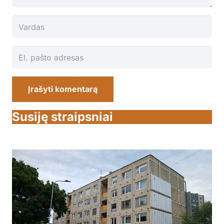
Įrašyti komentarą
Susiję straipsniai