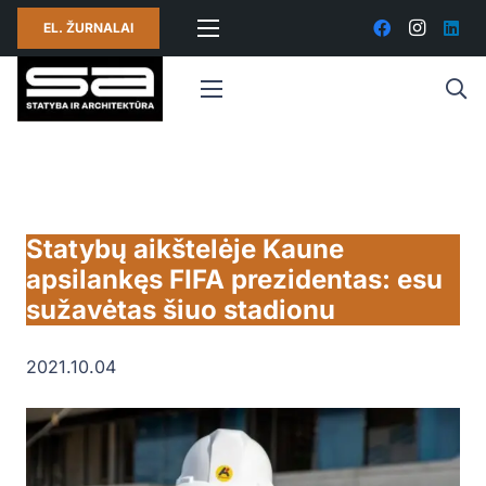
EL. ŽURNALAI
Statybų aikštelėje Kaune
apsilankęs FIFA prezidentas: esu
sužavėtas šiuo stadionu
2021.10.04