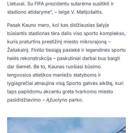
Lietuvai. Su FIFA prezidentu sutarėme susitikti ir
stadiono atidaryme“, – teigė V. Matijošaitis.
Pasak Kauno mero, kol kas didžiausias šalyje
būsiantis stadionas tėra dalis viso sporto komplekso,
kuris praturtins prestižinį miesto mikrorajoną –
Žaliakalnį. Finišo tiesiąją pasiekė ir legendinės sporto
halės rekonstrukcija – paskutiniai darbai bus baigti
dar šiemet. Be to, Kaunas ruošiasi būsimo
lengvosios atletikos maniežo statyboms ir
lygiagrečiai atnaujina visą Sporto gatvės aikštę, kuri
taps papildomu akcentu greta tvarkomo miesto
pasididžiavimo – Ąžuolyno parko.