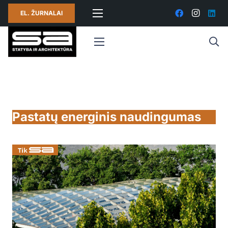
EL. ŽURNALAI
Pastatų energinis naudingumas