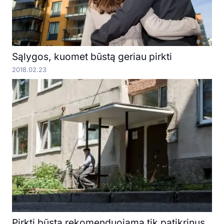
Sąlygos, kuomet būstą geriau pirkti
2018.02.23
Pirkti būstą rekomenduojama tik patikrinus