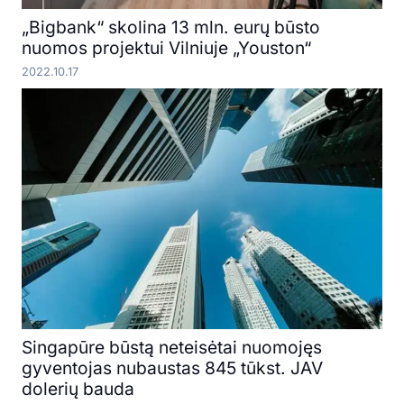
„Bigbank“ skolina 13 mln. eurų būsto
nuomos projektui Vilniuje „Youston“
2022.10.17
Singapūre būstą neteisėtai nuomojęs
gyventojas nubaustas 845 tūkst. JAV
dolerių bauda