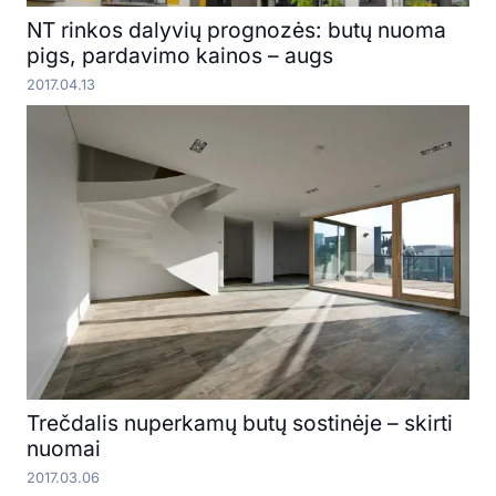
NT rinkos dalyvių prognozės: butų nuoma
pigs, pardavimo kainos – augs
2017.04.13
Trečdalis nuperkamų butų sostinėje – skirti
nuomai
2017.03.06