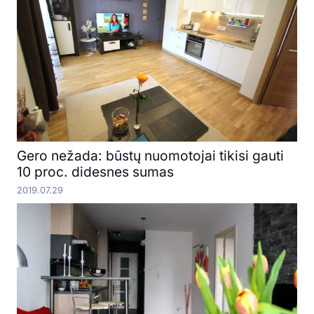
Gero nežada: būstų nuomotojai tikisi gauti
10 proc. didesnes sumas
2019.07.29