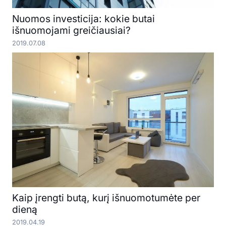
Nuomos investicija: kokie butai
išnuomojami greičiausiai?
2019.07.08
Kaip įrengti butą, kurį išnuomotumėte per
dieną
2019.04.19