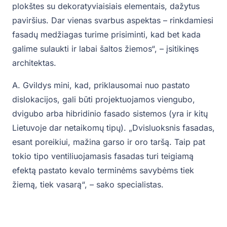
plokštes su dekoratyviaisiais elementais, dažytus
paviršius. Dar vienas svarbus aspektas – rinkdamiesi
fasadų medžiagas turime prisiminti, kad bet kada
galime sulaukti ir labai šaltos žiemos“, – įsitikinęs
architektas.
A. Gvildys mini, kad, priklausomai nuo pastato
dislokacijos, gali būti projektuojamos viengubo,
dvigubo arba hibridinio fasado sistemos (yra ir kitų
Lietuvoje dar netaikomų tipų). „Dvisluoksnis fasadas,
esant poreikiui, mažina garso ir oro taršą. Taip pat
tokio tipo ventiliuojamasis fasadas turi teigiamą
efektą pastato kevalo terminėms savybėms tiek
žiemą, tiek vasarą“, – sako specialistas.