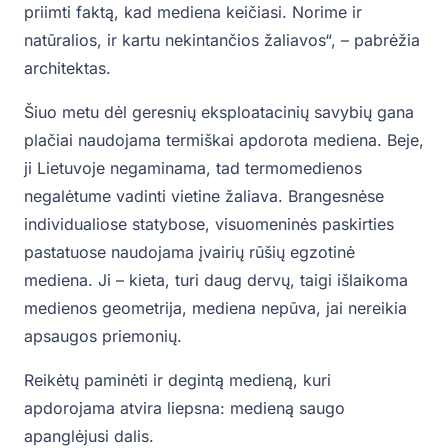
priimti faktą, kad mediena keičiasi. Norime ir
natūralios, ir kartu nekintančios žaliavos“, – pabrėžia
architektas.
Šiuo metu dėl geresnių eksploatacinių savybių gana
plačiai naudojama termiškai apdorota mediena. Beje,
ji Lietuvoje negaminama, tad termomedienos
negalėtume vadinti vietine žaliava. Brangesnėse
individualiose statybose, visuomeninės paskirties
pastatuose naudojama įvairių rūšių egzotinė
mediena. Ji – kieta, turi daug dervų, taigi išlaikoma
medienos geometrija, mediena nepūva, jai nereikia
apsaugos priemonių.
Reikėtų paminėti ir degintą medieną, kuri
apdorojama atvira liepsna: medieną saugo
apanglėjusi dalis.