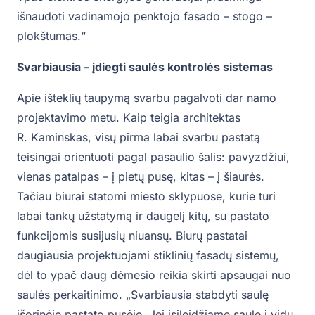
išnaudoti vadinamojo penktojo fasado – stogo –
plokštumas.“
Svarbiausia – įdiegti saulės kontrolės sistemas
Apie išteklių taupymą svarbu pagalvoti dar namo
projektavimo metu. Kaip teigia architektas
R. Kaminskas, visų pirma labai svarbu pastatą
teisingai orientuoti pagal pasaulio šalis: pavyzdžiui,
vienas patalpas – į pietų pusę, kitas – į šiaurės.
Tačiau biurai statomi miesto sklypuose, kurie turi
labai tankų užstatymą ir daugelį kitų, su pastato
funkcijomis susijusių niuansų. Biurų pastatai
daugiausia projektuojami stiklinių fasadų sistemų,
dėl to ypač daug dėmesio reikia skirti apsaugai nuo
saulės perkaitinimo. „Svarbiausia stabdyti saulę
išorinėje pastato pusėje. Jei įsileidžiame saulę į vidų,