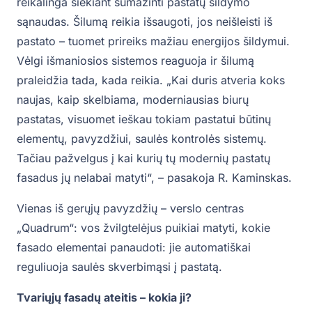
reikalinga siekiant sumažinti pastatų šildymo
sąnaudas. Šilumą reikia išsaugoti, jos neišleisti iš
pastato – tuomet prireiks mažiau energijos šildymui.
Vėlgi išmaniosios sistemos reaguoja ir šilumą
praleidžia tada, kada reikia. „Kai duris atveria koks
naujas, kaip skelbiama, moderniausias biurų
pastatas, visuomet ieškau tokiam pastatui būtinų
elementų, pavyzdžiui, saulės kontrolės sistemų.
Tačiau pažvelgus į kai kurių tų modernių pastatų
fasadus jų nelabai matyti“, – pasakoja R. Kaminskas.
Vienas iš gerųjų pavyzdžių – verslo centras
„Quadrum“: vos žvilgtelėjus puikiai matyti, kokie
fasado elementai panaudoti: jie automatiškai
reguliuoja saulės skverbimąsi į pastatą.
Tvariųjų fasadų ateitis – kokia ji?