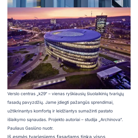
Verslo centras „k29“ – vienas ryškiausių šiuolaikinių tvariųjų
fasadų pavyzdžių. Jame įdiegti pažangūs sprendimai,
užtikrinantys komfortą ir leidžiantys sumažinti pastato
išlaikymo sąnaudas. Projekto autoriai – studija „Archinova“.
Pauliaus Gasiūno nuotr.
Iš esmės tvariesiems fasadams tinka visos