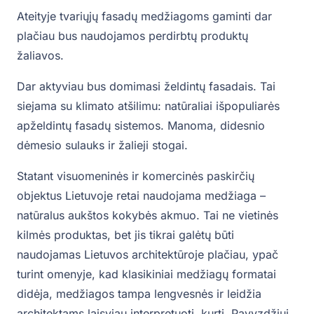
Ateityje tvariųjų fasadų medžiagoms gaminti dar
plačiau bus naudojamos perdirbtų produktų
žaliavos.
Dar aktyviau bus domimasi želdintų fasadais. Tai
siejama su klimato atšilimu: natūraliai išpopuliarės
apželdintų fasadų sistemos. Manoma, didesnio
dėmesio sulauks ir žalieji stogai.
Statant visuomeninės ir komercinės paskirčių
objektus Lietuvoje retai naudojama medžiaga –
natūralus aukštos kokybės akmuo. Tai ne vietinės
kilmės produktas, bet jis tikrai galėtų būti
naudojamas Lietuvos architektūroje plačiau, ypač
turint omenyje, kad klasikiniai medžiagų formatai
didėja, medžiagos tampa lengvesnės ir leidžia
architektams laisviau interpretuoti, kurti. Pavyzdžiui,