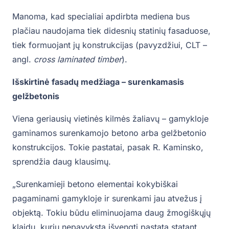
Manoma, kad specialiai apdirbta mediena bus
plačiau naudojama tiek didesnių statinių fasaduose,
tiek formuojant jų konstrukcijas (pavyzdžiui, CLT –
angl.
cross laminated timber
).
Išskirtinė fasadų medžiaga – surenkamasis
gelžbetonis
Viena geriausių vietinės kilmės žaliavų – gamykloje
gaminamos surenkamojo betono arba gelžbetonio
konstrukcijos. Tokie pastatai, pasak R. Kaminsko,
sprendžia daug klausimų.
„Surenkamieji betono elementai kokybiškai
pagaminami gamykloje ir surenkami jau atvežus į
objektą. Tokiu būdu eliminuojama daug žmogiškųjų
klaidų, kurių nepavyksta išvengti pastatą statant