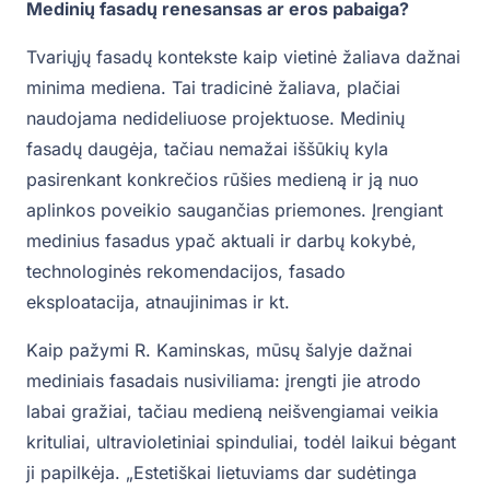
Medinių fasadų renesansas ar eros pabaiga?
Tvariųjų fasadų kontekste kaip vietinė žaliava dažnai
minima mediena. Tai tradicinė žaliava, plačiai
naudojama nedideliuose projektuose. Medinių
fasadų daugėja, tačiau nemažai iššūkių kyla
pasirenkant konkrečios rūšies medieną ir ją nuo
aplinkos poveikio saugančias priemones. Įrengiant
medinius fasadus ypač aktuali ir darbų kokybė,
technologinės rekomendacijos, fasado
eksploatacija, atnaujinimas ir kt.
Kaip pažymi R. Kaminskas, mūsų šalyje dažnai
mediniais fasadais nusiviliama: įrengti jie atrodo
labai gražiai, tačiau medieną neišvengiamai veikia
krituliai, ultravioletiniai spinduliai, todėl laikui bėgant
ji papilkėja. „Estetiškai lietuviams dar sudėtinga