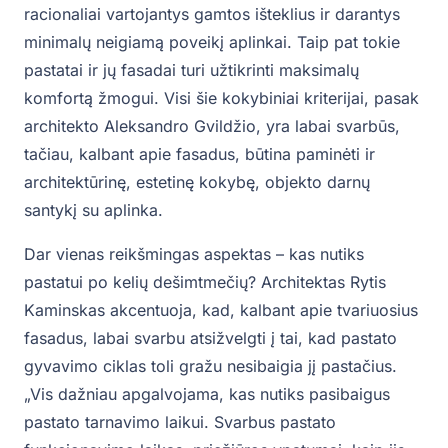
racionaliai vartojantys gamtos išteklius ir darantys
minimalų neigiamą poveikį aplinkai. Taip pat tokie
pastatai ir jų fasadai turi užtikrinti maksimalų
komfortą žmogui. Visi šie kokybiniai kriterijai, pasak
architekto Aleksandro Gvildžio, yra labai svarbūs,
tačiau, kalbant apie fasadus, būtina paminėti ir
architektūrinę, estetinę kokybę, objekto darnų
santykį su aplinka.
Dar vienas reikšmingas aspektas – kas nutiks
pastatui po kelių dešimtmečių? Architektas Rytis
Kaminskas akcentuoja, kad, kalbant apie tvariuosius
fasadus, labai svarbu atsižvelgti į tai, kad pastato
gyvavimo ciklas toli gražu nesibaigia jį pastačius.
„Vis dažniau apgalvojama, kas nutiks pasibaigus
pastato tarnavimo laikui. Svarbus pastato