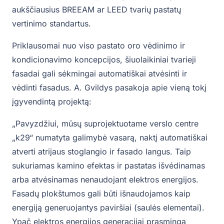
aukščiausius BREEAM ar LEED tvarių pastatų
vertinimo standartus.
Priklausomai nuo viso pastato oro vėdinimo ir
kondicionavimo koncepcijos, šiuolaikiniai tvarieji
fasadai gali sėkmingai automatiškai atvėsinti ir
vėdinti fasadus. A. Gvildys pasakoja apie vieną tokį
įgyvendintą projektą:
„Pavyzdžiui, mūsų suprojektuotame verslo centre
„k29“ numatyta galimybė vasarą, naktį automatiškai
atverti atrijaus stoglangio ir fasado langus. Taip
sukuriamas kamino efektas ir pastatas išvėdinamas
arba atvėsinamas nenaudojant elektros energijos.
Fasadų plokštumos gali būti išnaudojamos kaip
energiją generuojantys paviršiai (saulės elementai).
Ypač elektros energijos generacijai prasminga