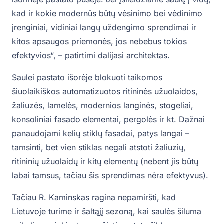
kad ir kokie modernūs būtų vėsinimo bei vėdinimo
įrenginiai, vidiniai langų uždengimo sprendimai ir
kitos apsaugos priemonės, jos nebebus tokios
efektyvios“, – patirtimi dalijasi architektas.
Saulei pastato išorėje blokuoti taikomos
šiuolaikiškos automatizuotos ritininės užuolaidos,
žaliuzės, lamelės, modernios langinės, stogeliai,
konsoliniai fasado elementai, pergolės ir kt. Dažnai
panaudojami kelių stiklų fasadai, patys langai –
tamsinti, bet vien stiklas negali atstoti žaliuzių,
ritininių užuolaidų ir kitų elementų (nebent jis būtų
labai tamsus, tačiau šis sprendimas nėra efektyvus).
Tačiau R. Kaminskas ragina nepamiršti, kad
Lietuvoje turime ir šaltąjį sezoną, kai saulės šiluma