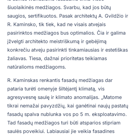
šiuolaikinės medžiagos. Svarbu, kad jos būtų
saugios, sertifikuotos. Pasak architektų A. Gvildžio ir
R. Kaminsko, tik tiek, kad ne visais atvejais
pasirinktos medžiagos bus optimalios. Čia ir galima
įžvelgti architekto meistriškumą ir gebėjimą
konkrečiu atveju pasirinkti tinkamiausias ir estetiškas
žaliavas. Tiesa, dažnai prioritetas teikiamas
natūralioms medžiagoms.
R. Kaminskas renkantis fasadų medžiagas dar
pataria turėti omenyje šiltėjantį klimatą, vis
agresyvesnę saulę ir klimato anomalijas. „Matome
tikrai nemažai pavyzdžių, kai ganėtinai naujų pastatų
fasadų spalva nublunka vos po 5 m. eksploatavimo.
Tad fasadų medžiagos turi būti atsparios stipriam
saulės poveikiui. Labiausiai jie veikia fasadines