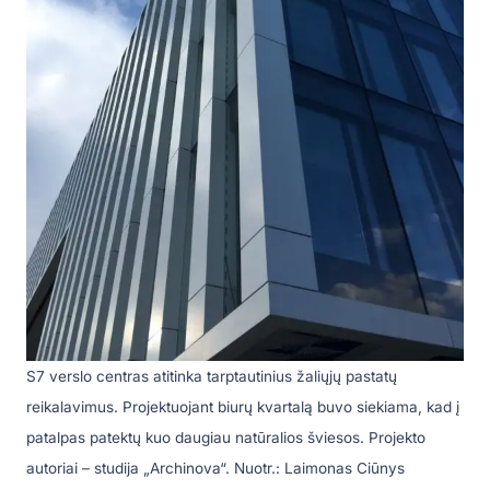
S7 verslo centras atitinka tarptautinius žaliųjų pastatų
reikalavimus. Projektuojant biurų kvartalą buvo siekiama, kad į
patalpas patektų kuo daugiau natūralios šviesos. Projekto
autoriai – studija „Archinova“. Nuotr.: Laimonas Ciūnys