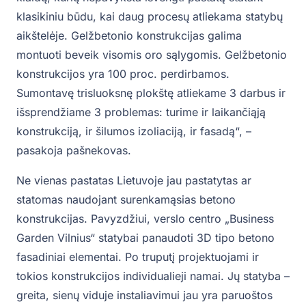
klasikiniu būdu, kai daug procesų atliekama statybų
aikštelėje. Gelžbetonio konstrukcijas galima
montuoti beveik visomis oro sąlygomis. Gelžbetonio
konstrukcijos yra 100 proc. perdirbamos.
Sumontavę trisluoksnę plokštę atliekame 3 darbus ir
išsprendžiame 3 problemas: turime ir laikančiąją
konstrukciją, ir šilumos izoliaciją, ir fasadą“, –
pasakoja pašnekovas.
Ne vienas pastatas Lietuvoje jau pastatytas ar
statomas naudojant surenkamąsias betono
konstrukcijas. Pavyzdžiui, verslo centro „Business
Garden Vilnius“ statybai panaudoti 3D tipo betono
fasadiniai elementai. Po truputį projektuojami ir
tokios konstrukcijos individualieji namai. Jų statyba –
greita, sienų viduje instaliavimui jau yra paruoštos