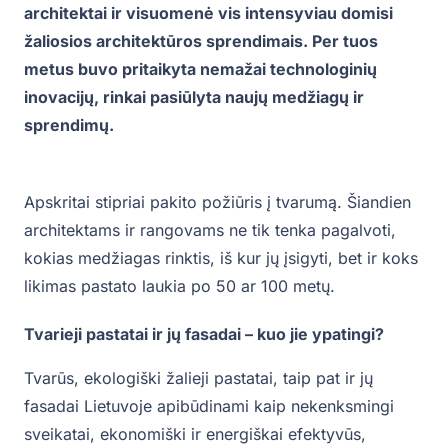
architektai ir visuomenė vis intensyviau domisi
žaliosios architektūros sprendimais. Per tuos
metus buvo pritaikyta nemažai technologinių
inovacijų, rinkai pasiūlyta naujų medžiagų ir
sprendimų.
Apskritai stipriai pakito požiūris į tvarumą. Šiandien
architektams ir rangovams ne tik tenka pagalvoti,
kokias medžiagas rinktis, iš kur jų įsigyti, bet ir koks
likimas pastato laukia po 50 ar 100 metų.
Tvarieji pastatai ir jų fasadai – kuo jie ypatingi?
Tvarūs, ekologiški žalieji pastatai, taip pat ir jų
fasadai Lietuvoje apibūdinami kaip nekenksmingi
sveikatai, ekonomiški ir energiškai efektyvūs,