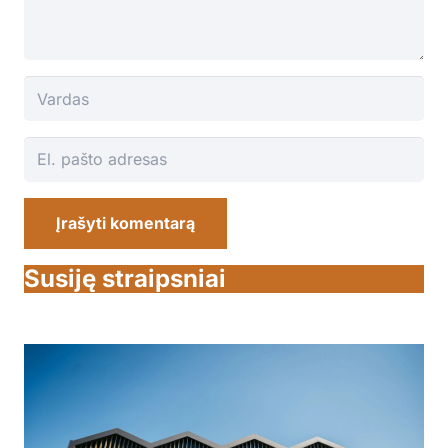
Įrašyti komentarą
Susiję straipsniai