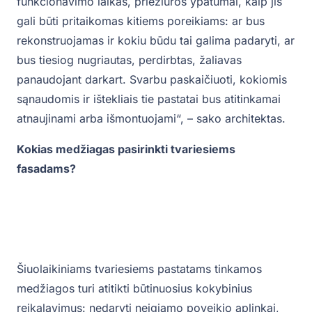
funkcionavimo laikas, priežiūros ypatumai, kaip jis
gali būti pritaikomas kitiems poreikiams: ar bus
rekonstruojamas ir kokiu būdu tai galima padaryti, ar
bus tiesiog nugriautas, perdirbtas, žaliavas
panaudojant darkart. Svarbu paskaičiuoti, kokiomis
sąnaudomis ir ištekliais tie pastatai bus atitinkamai
atnaujinami arba išmontuojami“, – sako architektas.
Kokias medžiagas pasirinkti tvariesiems
fasadams?
Šiuolaikiniams tvariesiems pastatams tinkamos
medžiagos turi atitikti būtinuosius kokybinius
reikalavimus: nedaryti neigiamo poveikio aplinkai,