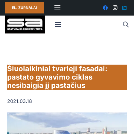
EL. ŽURNALAI
Šiuolaikiniai tvarieji fasadai:
pastato gyvavimo ciklas
nesibaigia jį pastačius
2021.03.18