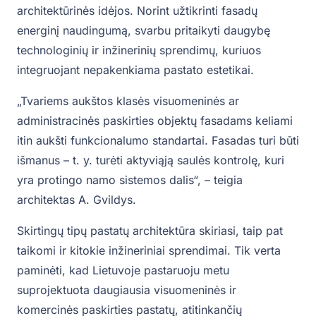
architektūrinės idėjos. Norint užtikrinti fasadų
energinį naudingumą, svarbu pritaikyti daugybę
technologinių ir inžinerinių sprendimų, kuriuos
integruojant nepakenkiama pastato estetikai.
„Tvariems aukštos klasės visuomeninės ar
administracinės paskirties objektų fasadams keliami
itin aukšti funkcionalumo standartai. Fasadas turi būti
išmanus – t. y. turėti aktyviąją saulės kontrolę, kuri
yra protingo namo sistemos dalis“, – teigia
architektas A. Gvildys.
Skirtingų tipų pastatų architektūra skiriasi, taip pat
taikomi ir kitokie inžineriniai sprendimai. Tik verta
paminėti, kad Lietuvoje pastaruoju metu
suprojektuota daugiausia visuomeninės ir
komercinės paskirties pastatų, atitinkančių