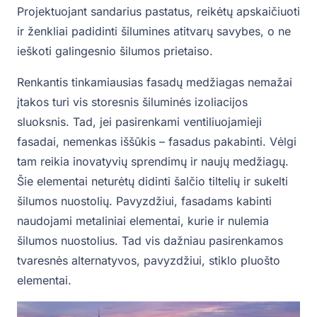
Projektuojant sandarius pastatus, reikėtų apskaičiuoti
ir ženkliai padidinti šilumines atitvarų savybes, o ne
ieškoti galingesnio šilumos prietaiso.
Renkantis tinkamiausias fasadų medžiagas nemažai
įtakos turi vis storesnis šiluminės izoliacijos
sluoksnis. Tad, jei pasirenkami ventiliuojamieji
fasadai, nemenkas iššūkis – fasadus pakabinti. Vėlgi
tam reikia inovatyvių sprendimų ir naujų medžiagų.
Šie elementai neturėtų didinti šalčio tiltelių ir sukelti
šilumos nuostolių. Pavyzdžiui, fasadams kabinti
naudojami metaliniai elementai, kurie ir nulemia
šilumos nuostolius. Tad vis dažniau pasirenkamos
tvaresnės alternatyvos, pavyzdžiui, stiklo pluošto
elementai.