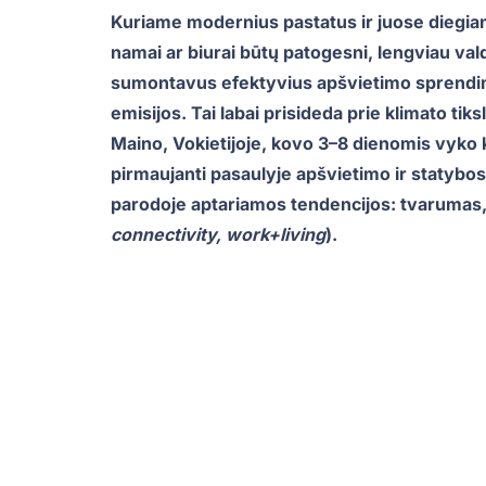
Kuriame modernius pastatus ir juose diegia
namai ar biurai būtų patogesni, lengviau vald
sumontavus efektyvius apšvietimo sprendim
emisijos. Tai labai prisideda prie klimato tik
Maino, Vokietijoje, kovo 3–8 dienomis vyko 
pirmaujanti pasaulyje apšvietimo ir statybo
parodoje aptariamos tendencijos: tvarumas
connectivity, work+living
).