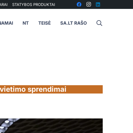
ARAI
STATYBOS PRODUKTAI
NAMAI
NT
TEISĖ
SA.LT RAŠO
švietimo sprendimai