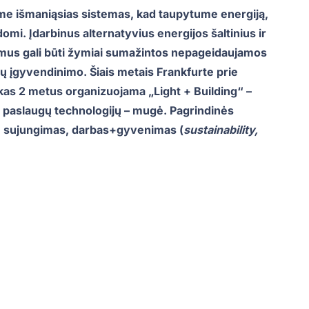
me išmaniąsias sistemas, kad taupytume energiją,
omi. Įdarbinus alternatyvius energijos šaltinius ir
us gali būti žymiai sumažintos nepageidaujamos
slų įgyvendinimo. Šiais metais Frankfurte prie
kas 2 metus organizuojama „Light + Building“ –
s paslaugų technologijų – mugė. Pagrindinės
, sujungimas, darbas+gyvenimas (
sustainability,