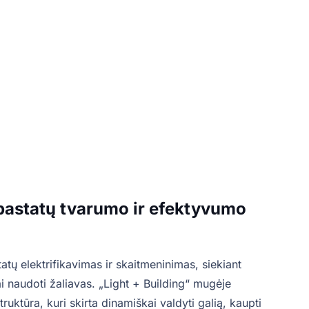
 pastatų tvarumo ir efektyvumo
ų elektrifikavimas ir skaitmeninimas, siekiant
ai naudoti žaliavas. „Light + Building“ mugėje
truktūra, kuri skirta dinamiškai valdyti galią, kaupti