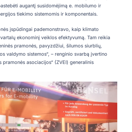
 pastebėti augantį susidomėjimą e. mobilumo ir
nergijos tiekimo sistemomis ir komponentais.
nės įspūdingai pademonstravo, kaip klimato
ų kvartalų ekonominį veiklos efektyvumą. Tam reikia
eninės pramonės, pavyzdžiui, šilumos siurblių,
os valdymo sistemos“, – renginio svarbą įvertino
s pramonės asociacijos“ (ZVEI) generalinis