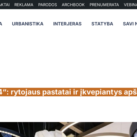
KTAI
REKLAMA
PARODOS
ARCHBOOK
PRENUMERATA
VEBIN
A
URBANISTIKA
INTERJERAS
STATYBA
SAVI 
“: rytojaus pastatai ir įkvepiantys ap