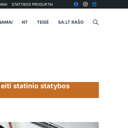
ARAI
STATYBOS PRODUKTAI
NAMAI
NT
TEISĖ
SA.LT RAŠO
eiti statinio statybos