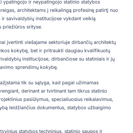
iti ypatingojo ir neypatingojo statinio statybos
reigas, architektams į reikalingą profesinę patirtį nuo
 ir savivaldybių institucijose vykdant veiklą
 priežiūros srityse.
i įvertinti viešajame sektoriuje dirbančių architektų
linkos kokybę, bet ir pritraukti daugiau kvalifikuotų
valdybių institucijose, dirbančiose su statiniais ir jų
istravimo sprendimų kokybę.
ipažįstama tik su sąlyga, kad pagal užimamas
engiant, derinant ar tvirtinant tam tikrus statinio
ojektinius pasiūlymus, specialiuosius reikalavimus,
atybą leidžiančius dokumentus, statybos užbaigimo
yvinius statybos techninius, statinio saugos ir