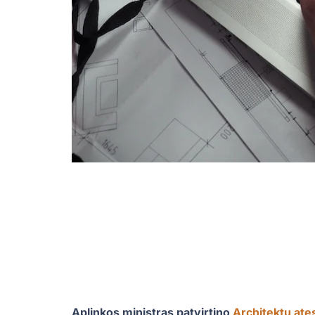
Aplinkos ministras patvirtino
Architektų ate