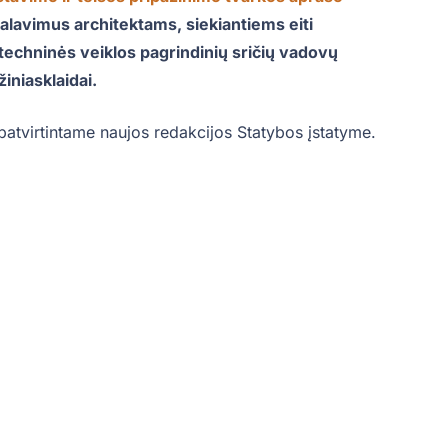
eikalavimus architektams, siekiantiems eiti
 techninės veiklos pagrindinių sričių vadovų
iniasklaidai.
atvirtintame naujos redakcijos Statybos įstatyme.