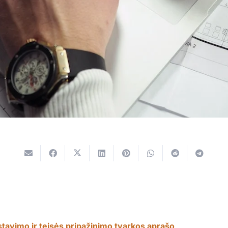
stavimo ir teisės pripažinimo tvarkos aprašo