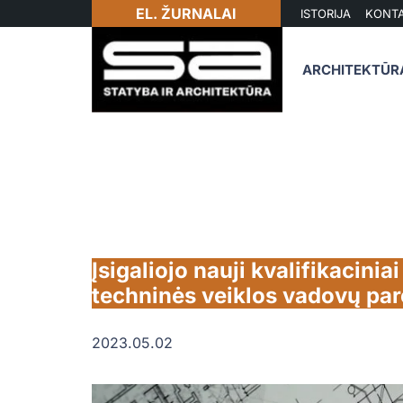
EL. ŽURNALAI
ISTORIJA
KONTA
ARCHITEKTŪR
Įsigaliojo nauji kvalifikacinia
techninės veiklos vadovų par
2023.05.02