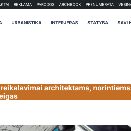
KTAI
REKLAMA
PARODOS
ARCHBOOK
PRENUMERATA
VEBIN
A
URBANISTIKA
INTERJERAS
STATYBA
SAVI 
i reikalavimai architektams, norintiems 
eigas