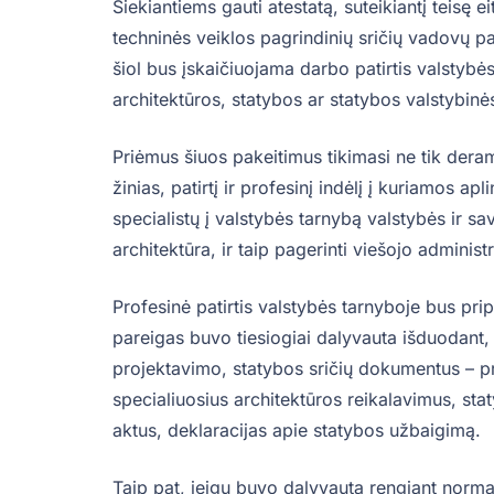
Siekiantiems gauti atestatą, suteikiantį teisę e
techninės veiklos pagrindinių sričių vadovų pa
šiol bus įskaičiuojama darbo patirtis valstybės
architektūros, statybos ar statybos valstybinės
Priėmus šiuos pakeitimus tikimasi ne tik derama
žinias, patirtį ir profesinį indėlį į kuriamos ap
specialistų į valstybės tarnybą valstybės ir savi
architektūra, ir taip pagerinti viešojo admin
Profesinė patirtis valstybės tarnyboje bus pr
pareigas buvo tiesiogiai dalyvauta išduodant, r
projektavimo, statybos sričių dokumentus – pr
specialiuosius architektūros reikalavimus, st
aktus, deklaracijas apie statybos užbaigimą.
Taip pat, jeigu buvo dalyvauta rengiant normat