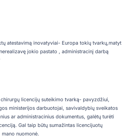
ektų atestavimą inovatyviai- Europa tokių tvarkų,matyt
nerealizavę jokio pastato , administracinį darbą
?
 chirurgų licencijų suteikimo tvarką- pavyzdžiui,
gos ministerijos darbuotojai, savivaldybių sveikatos
ius ar administracinius dokumentus, galėtų turėti
icenciją. Gal taip būtų sumažintas licencijuotų
ia mano nuomonė.