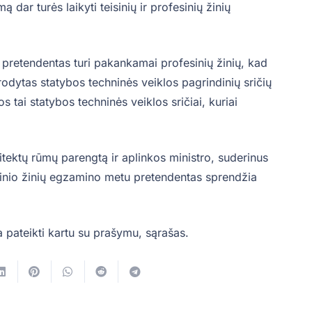
ą dar turės laikyti teisinių ir profesinių žinių
 pretendentas turi pakankamai profesinių žinių, kad
rodytas statybos techninės veiklos pagrindinių sričių
 tai statybos techninės veiklos sričiai, kuriai
itektų rūmų parengtą ir aplinkos ministro, suderinus
isinio žinių egzamino metu pretendentas sprendžia
a pateikti kartu su prašymu, sąrašas.