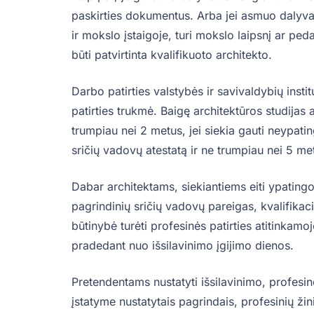
paskirties dokumentus. Arba jei asmuo dalyvavo
ir mokslo įstaigoje, turi mokslo laipsnį ar pe
būti patvirtinta kvalifikuoto architekto.
Darbo patirties valstybės ir savivaldybių inst
patirties trukmė. Baigę architektūros studijas 
trumpiau nei 2 metus, jei siekia gauti neypati
sričių vadovų atestatą ir ne trumpiau nei 5 met
Dabar architektams, siekiantiems eiti ypatingo
pagrindinių sričių vadovų pareigas, kvalifikac
būtinybė turėti profesinės patirties atitinkamo
pradedant nuo išsilavinimo įgijimo dienos.
Pretendentams nustatyti išsilavinimo, profesin
įstatyme nustatytais pagrindais, profesinių žini