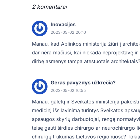
2
komentarai
.
Inovacijos
2023-05-02 20:10
Manau, kad Aplinkos ministerija žiūri į archit
dar nėra mačiusi, kai niekada neprojektavę ir 
dirbę asmenys tampa atestuotais architektais
Geras pavyzdys užkrečia?
2023-05-02 16:55
Manau, galėtų ir Sveikatos ministerija pakeisti
medicinį išsilavinimą turintys Sveikatos apsau
apsaugos skyrių darbuotojai, rengę normatyvin
teisę gauti širdies chirurgo ar neurochirurgo l
chirurgų trūkumas Lietuvos regionuose? Tok