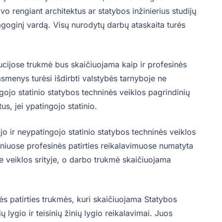
 rengiant architektus ar statybos inžinierius studijų
dagoginį vardą. Visų nurodytų darbų ataskaita turės
itucijose trukmė bus skaičiuojama kaip ir profesinės
asmenys turėsi išdirbti valstybės tarnyboje ne
ngojo statinio statybos techninės veiklos pagrindinių
us, jei ypatingojo statinio.
jo ir neypatingojo statinio statybos techninės veiklos
iniuose profesinės patirties reikalavimuose numatyta
je veiklos srityje, o darbo trukmė skaičiuojama
ės patirties trukmės, kuri skaičiuojama Statybos
ų lygio ir teisinių žinių lygio reikalavimai. Juos