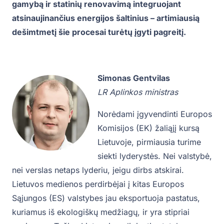
gamybą ir statinių renovavimą integruojant
atsinaujinančius energijos šaltinius – artimiausią
dešimtmetį šie procesai turėtų įgyti pagreitį.
Simonas Gentvilas
LR Aplinkos ministras
Norėdami įgyvendinti Europos
Komisijos (EK) žaliąjį kursą
Lietuvoje, pirmiausia turime
siekti lyderystės. Nei valstybė,
nei verslas netaps lyderiu, jeigu dirbs atskirai.
Lietuvos medienos perdirbėjai į kitas Europos
Sąjungos (ES) valstybes jau eksportuoja pastatus,
kuriamus iš ekologiškų medžiagų, ir yra stipriai