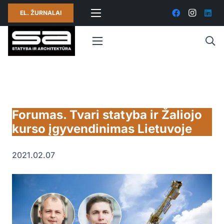
EL. ŽURNALAI
Forumas. Tvari statyba ir Žaliojo
kurso įgyvendinimas Lietuvoje
2021.02.07