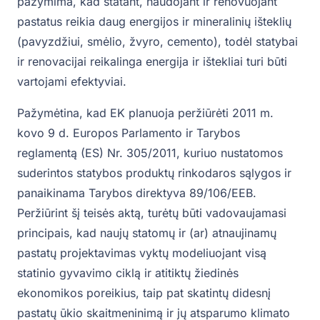
pažymima, kad statant, naudojant ir renovuojant
pastatus reikia daug energijos ir mineralinių išteklių
(pavyzdžiui, smėlio, žvyro, cemento), todėl statybai
ir renovacijai reikalinga energija ir ištekliai turi būti
vartojami efektyviai.
Pažymėtina, kad EK planuoja peržiūrėti 2011 m.
kovo 9 d. Europos Parlamento ir Tarybos
reglamentą (ES) Nr. 305/2011, kuriuo nustatomos
suderintos statybos produktų rinkodaros sąlygos ir
panaikinama Tarybos direktyva 89/106/EEB.
Peržiūrint šį teisės aktą, turėtų būti vadovaujamasi
principais, kad naujų statomų ir (ar) atnaujinamų
pastatų projektavimas vyktų modeliuojant visą
statinio gyvavimo ciklą ir atitiktų žiedinės
ekonomikos poreikius, taip pat skatintų didesnį
pastatų ūkio skaitmeninimą ir jų atsparumo klimato