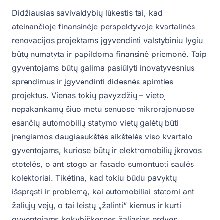
Didžiausias savivaldybių lūkestis tai, kad
ateinančioje finansinėje perspektyvoje kvartalinės
renovacijos projektams įgyvendinti valstybiniu lygiu
būtų numatyta ir papildoma finansinė priemonė. Taip
gyventojams būtų galima pasiūlyti inovatyvesnius
sprendimus ir įgyvendinti didesnės apimties
projektus. Vienas tokių pavyzdžių – vietoj
nepakankamų šiuo metu senuose mikrorajonuose
esančių automobilių statymo vietų galėtų būti
įrengiamos daugiaaukštės aikštelės viso kvartalo
gyventojams, kuriose būtų ir elektromobilių įkrovos
stotelės, o ant stogo ar fasado sumontuoti saulės
kolektoriai. Tikėtina, kad tokiu būdu pavyktų
išspręsti ir problemą, kai automobiliai statomi ant
žaliųjų vejų, o tai leistų „žalinti“ kiemus ir kurti
gyventojams kokybiškesnes žaliąsias erdves