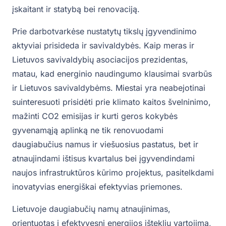
įskaitant ir statybą bei renovaciją.
Prie darbotvarkėse nustatytų tikslų įgyvendinimo
aktyviai prisideda ir savivaldybės. Kaip meras ir
Lietuvos savivaldybių asociacijos prezidentas,
matau, kad energinio naudingumo klausimai svarbūs
ir Lietuvos savivaldybėms. Miestai yra neabejotinai
suinteresuoti prisidėti prie klimato kaitos švelninimo,
mažinti CO2 emisijas ir kurti geros kokybės
gyvenamąją aplinką ne tik renovuodami
daugiabučius namus ir viešuosius pastatus, bet ir
atnaujindami ištisus kvartalus bei įgyvendindami
naujos infrastruktūros kūrimo projektus, pasitelkdami
inovatyvias energiškai efektyvias priemones.
Lietuvoje daugiabučių namų atnaujinimas,
orientuotas į efektyvesnį energijos išteklių vartojimą,