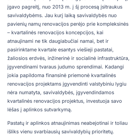
įgavo pagreitį, nuo 2013 m. į šį procesą įsitraukus
savivaldybėms. Jau kurį laiką savivaldybės nuo
pavienių namų renovacijos perėjo prie kompleksinės
– kvartalinės renovacijos koncepcijos, kai
atnaujinami ne tik daugiabučiai namai, bet ir
pasirinktame kvartale esantys viešieji pastatai,
žaliosios erdvės, inžinerinė ir socialinė infrastruktūra,
įgyvendinami tvaraus judumo sprendimai. Kadangi
jokia papildoma finansinė priemonė kvartalinės
renovacijos projektams įgyvendinti valstybiniu lygiu
nėra numatyta, savivaldybės, įgyvendindamos
kvartalinės renovacijos projektus, investuoja savo
lėšas į aplinkos sutvarkymą.
Pastatų ir aplinkos atnaujinimas neabejotinai ir toliau
išliks vienu svarbiausių savivaldybių prioritetų.