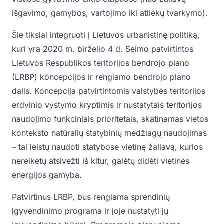
išgavimo, gamybos, vartojimo iki atliekų tvarkymo).
Šie tikslai integruoti į Lietuvos urbanistinę politiką,
kuri yra 2020 m. birželio 4 d. Seimo patvirtintos
Lietuvos Respublikos teritorijos bendrojo plano
(LRBP) koncepcijos ir rengiamo bendrojo plano
dalis. Koncepcija patvirtintomis valstybės teritorijos
erdvinio vystymo kryptimis ir nustatytais teritorijos
naudojimo funkciniais prioritetais, skatinamas vietos
konteksto natūralių statybinių medžiagų naudojimas
– tai leistų naudoti statybose vietinę žaliavą, kurios
nereikėtų atsivežti iš kitur, galėtų didėti vietinės
energijos gamyba.
Patvirtinus LRBP, bus rengiama sprendinių
įgyvendinimo programa ir joje nustatyti jų