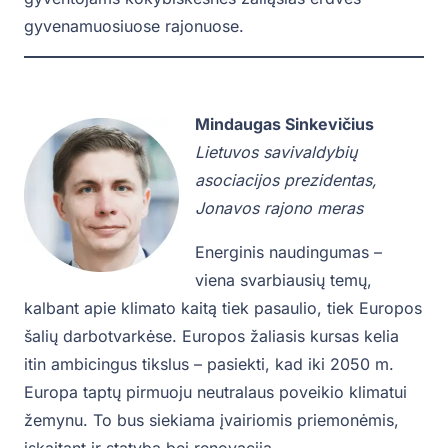
gyvenamuosiuose rajonuose.
Mindaugas Sinkevičius
Lietuvos savivaldybių
asociacijos prezidentas,
Jonavos rajono meras
Energinis naudingumas –
viena svarbiausių temų,
kalbant apie klimato kaitą tiek pasaulio, tiek Europos
šalių darbotvarkėse. Europos žaliasis kursas kelia
itin ambicingus tikslus – pasiekti, kad iki 2050 m.
Europa taptų pirmuoju neutralaus poveikio klimatui
žemynu. To bus siekiama įvairiomis priemonėmis,
įskaitant ir statybą bei renovaciją.