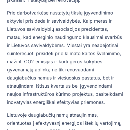
Prie darbotvarkėse nustatytų tikslų įgyvendinimo
aktyviai prisideda ir savivaldybės. Kaip meras ir
Lietuvos savivaldybių asociacijos prezidentas,
matau, kad energinio naudingumo klausimai svarbūs
ir Lietuvos savivaldybėms. Miestai yra neabejotinai
suinteresuoti prisidėti prie klimato kaitos švelninimo,
mažinti CO2 emisijas ir kurti geros kokybės
gyvenamąją aplinką ne tik renovuodami
daugiabučius namus ir viešuosius pastatus, bet ir
atnaujindami ištisus kvartalus bei įgyvendindami
naujos infrastruktūros kūrimo projektus, pasitelkdami
inovatyvias energiškai efektyvias priemones.
Lietuvoje daugiabučių namų atnaujinimas,
orientuotas į efektyvesnį energijos išteklių vartojimą,