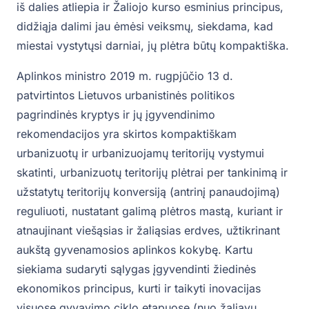
iš dalies atliepia ir Žaliojo kurso esminius principus,
didžiąja dalimi jau ėmėsi veiksmų, siekdama, kad
miestai vystytųsi darniai, jų plėtra būtų kompaktiška.
Aplinkos ministro 2019 m. rugpjūčio 13 d.
patvirtintos Lietuvos urbanistinės politikos
pagrindinės kryptys ir jų įgyvendinimo
rekomendacijos yra skirtos kompaktiškam
urbanizuotų ir urbanizuojamų teritorijų vystymui
skatinti, urbanizuotų teritorijų plėtrai per tankinimą ir
užstatytų teritorijų konversiją (antrinį panaudojimą)
reguliuoti, nustatant galimą plėtros mastą, kuriant ir
atnaujinant viešąsias ir žaliąsias erdves, užtikrinant
aukštą gyvenamosios aplinkos kokybę. Kartu
siekiama sudaryti sąlygas įgyvendinti žiedinės
ekonomikos principus, kurti ir taikyti inovacijas
visuose gyvavimo ciklo etapuose (nuo žaliavų