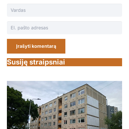
Įrašyti komentarą
Susiję straipsniai