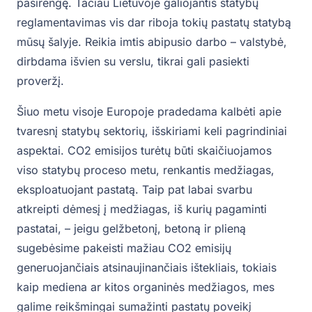
pasirengę. Tačiau Lietuvoje galiojantis statybų
reglamentavimas vis dar riboja tokių pastatų statybą
mūsų šalyje. Reikia imtis abipusio darbo – valstybė,
dirbdama išvien su verslu, tikrai gali pasiekti
proveržį.
Šiuo metu visoje Europoje pradedama kalbėti apie
tvaresnį statybų sektorių, išskiriami keli pagrindiniai
aspektai. CO2 emisijos turėtų būti skaičiuojamos
viso statybų proceso metu, renkantis medžiagas,
eksploatuojant pastatą. Taip pat labai svarbu
atkreipti dėmesį į medžiagas, iš kurių pagaminti
pastatai, – jeigu gelžbetonį, betoną ir plieną
sugebėsime pakeisti mažiau CO2 emisijų
generuojančiais atsinaujinančiais ištekliais, tokiais
kaip mediena ar kitos organinės medžiagos, mes
galime reikšmingai sumažinti pastatų poveikį