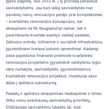
įgavo pagreitį, nuo 2013 m. į šį procesą įsitraukus
savivaldybėms. Jau kurį laiką savivaldybės nuo
pavienių namų renovacijos perėjo prie kompleksinės
– kvartalinės renovacijos koncepcijos, kai
atnaujinami ne tik daugiabučiai namai, bet ir
pasirinktame kvartale esantys viešieji pastatai,
žaliosios erdvės, inžinerinė ir socialinė infrastruktūra,
įgyvendinami tvaraus judumo sprendimai. Kadangi
jokia papildoma finansinė priemonė kvartalinės
renovacijos projektams įgyvendinti valstybiniu lygiu
nėra numatyta, savivaldybės, įgyvendindamos
kvartalinės renovacijos projektus, investuoja savo
lėšas į aplinkos sutvarkymą.
Pastatų ir aplinkos atnaujinimas neabejotinai ir toliau
išliks vienu svarbiausių savivaldybių prioritetų.
Didžiausias savivaldybių lūkestis tai, kad