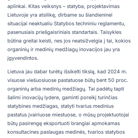
aplinkai. Kitas veiksnys – statyba, projektavimas
Lietuvoje yra atsilikę, dirbame su šiandieninei
situacijai neaktualiu Statybos techniniu reglamentu,
pasenusiais priešgaisriniais standartais. Taisykles
būtina greitai keisti, nes jos neatsižvelgia į tai, kokios
organinių ir medinių medžiagų inovacijos jau yra
įgyvendintos.
Lietuva jau dabar turėtų išsikelti tikslą, kad 2024 m.
visuose viešuosiuose pastatuose būtų bent 50 proc.
organinių arba medinių medžiagų. Tai padėtų tapti
šalimi inovacijų lydere, gaminti poreikį turinčias
statybines medžiagas, statyti tvarius medinius
pastatus įvairiuose miestuose, o mūsų projektuotojai
būtų pasirengę eksportuoti brangiai apmokamas
konsultacines paslaugas medinės, tvarios statybos