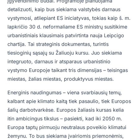
įgyvendinimo būdai. Programoje planuojama
detalizuoti, kaip bus siekiama valstybės darnaus
vystymosi, atliepiant ES iniciatyvas, tokias kaip š. m.
lapkričio 30 d. neformaliame ES ministrų susitikime
urbanistiniais klausimais patvirtinta nauja Leipcigo
chartija. Tai strateginis dokumentas, turintis
tiesioginių sąsajų su Žaliuoju kursu. Juo siekiama
integruoto, darnaus ir atsparaus urbanistinio
vystymo Europoje taikant tris dimensijas – teisingas
miestas, žalias miestas, produktyvus miestas.
Energinis naudingumas – viena svarbiausių temų,
kalbant apie klimato kaitą tiek pasaulio, tiek Europos
šalių darbotvarkėse. Europos žaliasis kursas kelia
itin ambicingus tikslus – pasiekti, kad iki 2050 m.
Europa taptų pirmuoju neutralaus poveikio klimatui
žemynu. To bus siekiama įvairiomis priemonėmis,