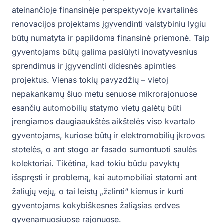
ateinančioje finansinėje perspektyvoje kvartalinės
renovacijos projektams įgyvendinti valstybiniu lygiu
būtų numatyta ir papildoma finansinė priemonė. Taip
gyventojams būtų galima pasiūlyti inovatyvesnius
sprendimus ir įgyvendinti didesnės apimties
projektus. Vienas tokių pavyzdžių – vietoj
nepakankamų šiuo metu senuose mikrorajonuose
esančių automobilių statymo vietų galėtų būti
įrengiamos daugiaaukštės aikštelės viso kvartalo
gyventojams, kuriose būtų ir elektromobilių įkrovos
stotelės, o ant stogo ar fasado sumontuoti saulės
kolektoriai. Tikėtina, kad tokiu būdu pavyktų
išspręsti ir problemą, kai automobiliai statomi ant
žaliųjų vejų, o tai leistų „žalinti“ kiemus ir kurti
gyventojams kokybiškesnes žaliąsias erdves
gyvenamuosiuose rajonuose.