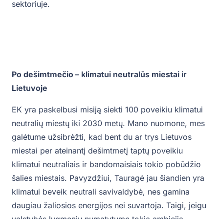
sektoriuje.
Po dešimtmečio – klimatui neutralūs miestai ir
Lietuvoje
EK yra paskelbusi misiją siekti 100 poveikiu klimatui
neutralių miestų iki 2030 metų. Mano nuomone, mes
galėtume užsibrėžti, kad bent du ar trys Lietuvos
miestai per ateinantį dešimtmetį taptų poveikiu
klimatui neutraliais ir bandomaisiais tokio pobūdžio
šalies miestais. Pavyzdžiui, Tauragė jau šiandien yra
klimatui beveik neutrali savivaldybė, nes gamina
daugiau žaliosios energijos nei suvartoja. Taigi, jeigu
valstybės lygmeniu numatytume tokią ambiciją,