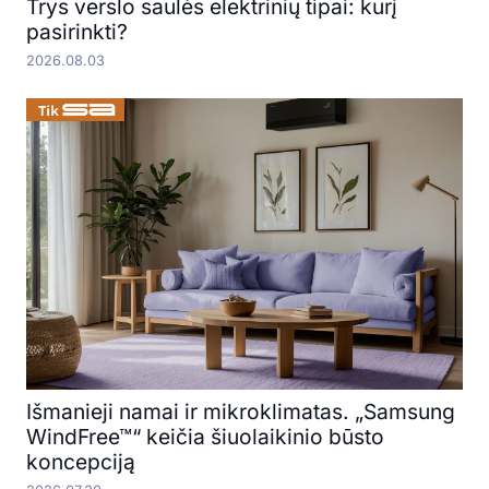
Trys verslo saulės elektrinių tipai: kurį
pasirinkti?
2026.08.03
Išmanieji namai ir mikroklimatas. „Samsung
WindFree™“ keičia šiuolaikinio būsto
koncepciją