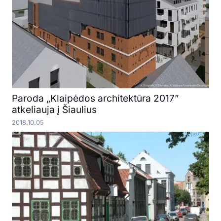
Paroda „Klaipėdos architektūra 2017”
atkeliauja į Šiaulius
2018.10.05