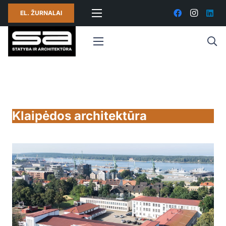
EL. ŽURNALAI
Klaipėdos architektūra