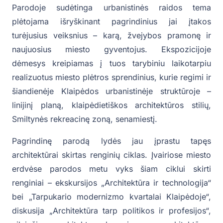
Parodoje sudėtinga urbanistinės raidos tema
plėtojama išryškinant pagrindinius jai įtakos
turėjusius veiksnius – karą, žvejybos pramonę ir
naujuosius miesto gyventojus. Ekspozicijoje
dėmesys kreipiamas į tuos tarybiniu laikotarpiu
realizuotus miesto plėtros sprendinius, kurie regimi ir
šiandienėje Klaipėdos urbanistinėje struktūroje –
linijinį planą, klaipėdietiškos architektūros stilių,
Smiltynės rekreacinę zoną, senamiestį.
Pagrindinę parodą lydės jau įprastu tapęs
architektūrai skirtas renginių ciklas. Įvairiose miesto
erdvėse parodos metu vyks šiam ciklui skirti
renginiai – ekskursijos „Architektūra ir technologija“
bei „Tarpukario modernizmo kvartalai Klaipėdoje“,
diskusija „Architektūra tarp politikos ir profesijos“,