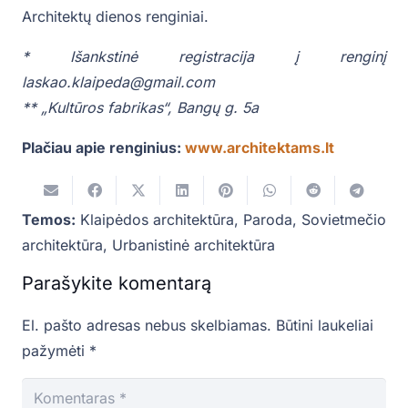
Architektų dienos renginiai.
* Išankstinė registracija į renginį
laskao.klaipeda@gmail.com
** „Kultūros fabrikas“, Bangų g. 5a
Plačiau apie renginius:
www.architektams.lt
Temos:
Klaipėdos architektūra
,
Paroda
,
Sovietmečio
architektūra
,
Urbanistinė architektūra
Parašykite komentarą
El. pašto adresas nebus skelbiamas.
Būtini laukeliai
pažymėti
*