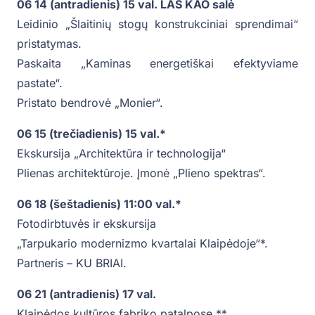
06 14 (antradienis) 15 val. LAS KAO salė
Leidinio „Šlaitinių stogų konstrukciniai sprendimai“
pristatymas.
Paskaita „Kaminas energetiškai efektyviame
pastate“.
Pristato bendrovė „Monier“.
06 15 (trečiadienis) 15 val.*
Ekskursija „Architektūra ir technologija“
Plienas architektūroje. Įmonė „Plieno spektras“.
06 18 (šeštadienis) 11:00 val.*
Fotodirbtuvės ir ekskursija
„Tarpukario modernizmo kvartalai Klaipėdoje“*.
Partneris – KU BRIAI.
06 21 (antradienis) 17 val.
Klaipėdos kultūros fabriko patalpose **