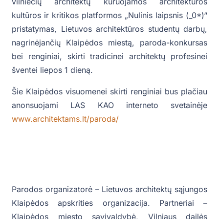
vilniečių architektų kuruojamos architektūros
kultūros ir kritikos platformos „Nulinis laipsnis (_0*)“
pristatymas, Lietuvos architektūros studentų darbų,
nagrinėjančių Klaipėdos miestą, paroda-konkursas
bei renginiai, skirti tradicinei architektų profesinei
šventei liepos 1 dieną.
Šie Klaipėdos visuomenei skirti renginiai bus plačiau
anonsuojami LAS KAO interneto svetainėje
www.architektams.lt/paroda/
Parodos organizatorė – Lietuvos architektų sąjungos
Klaipėdos apskrities organizacija. Partneriai –
Klaipėdos miesto savivaldybė, Vilniaus dailės