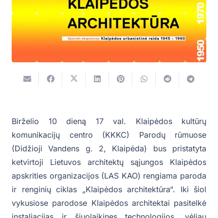
Birželio 10 dieną 17 val. Klaipėdos kultūrų
komunikacijų centro (KKKC) Parodų rūmuose
(Didžioji Vandens g. 2, Klaipėda) bus pristatyta
ketvirtoji Lietuvos architektų sąjungos Klaipėdos
apskrities organizacijos (LAS KAO) rengiama paroda
ir renginių ciklas „Klaipėdos architektūra“. Iki šiol
vykusiose parodose Klaipėdos architektai pasitelkė
instaliacijas ir šiuolaikines technologijos, vėliau