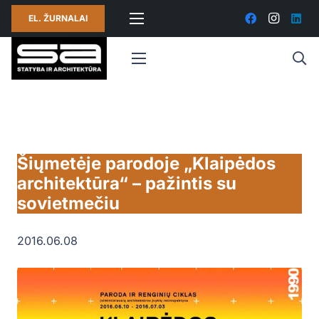
EL. ŽURNALAI
Šiųmetėje parodoje „Klaipėdos
architektūra“ – pažintis su
sovietmečiu
2016.06.08