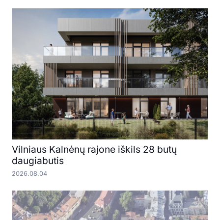
Vilniaus Kalnėnų rajone iškils 28 butų
daugiabutis
2026.08.04