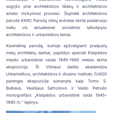
sugrįžo prie architektūros ištakų ir architektūros
amato mokymosi proceso. Šiųmetė architektūros
paroda KKKC Parodų rūmų erdvėse skirta pastaruoju
metu vis aktualesnei sovietinio laikotarpio
architektūros ir urbanistikos temai.
Kasmetinę parodą, kurioje apžvelgiami praėjusių
metų architektų darbai, papildys speciali Klaipėdos
miesto urbanistinei raidai 1945–1990 metais skirta
ekspozicija. Ši Vilniaus dailės akademijos
Urbanistikos, architektūros ir dizaino instituto (UADI)
parengta ekspozicija sumanyta kaip Tomo S.
Butkaus, Vasilijaus Safronovo ir Vaido Petrulio
monografijos „Klaipėdos urbanistinė raida 1945–
1990 m.“ tęsinys.