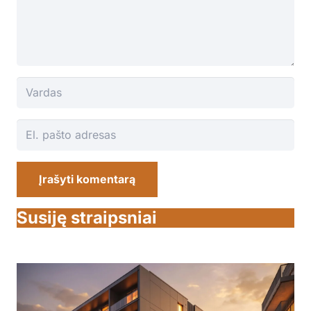
Įrašyti komentarą
Susiję straipsniai