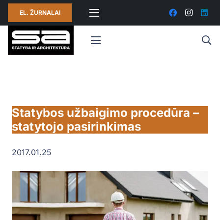
EL. ŽURNALAI
Statybos užbaigimo procedūra –
statytojo pasirinkimas
2017.01.25