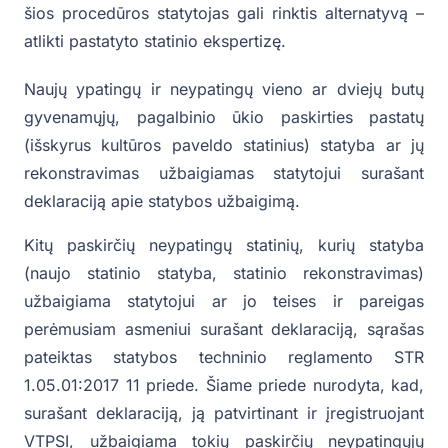
šios procedūros statytojas gali rinktis alternatyvą –
atlikti pastatyto statinio ekspertizę.
Naujų ypatingų ir neypatingų vieno ar dviejų butų
gyvenamųjų, pagalbinio ūkio paskirties pastatų
(išskyrus kultūros paveldo statinius) statyba ar jų
rekonstravimas užbaigiamas statytojui surašant
deklaraciją apie statybos užbaigimą.
Kitų paskirčių neypatingų statinių, kurių statyba
(naujo statinio statyba, statinio rekonstravimas)
užbaigiama statytojui ar jo teises ir pareigas
perėmusiam asmeniui surašant deklaraciją, sąrašas
pateiktas statybos techninio reglamento STR
1.05.01:2017 11 priede. Šiame priede nurodyta, kad,
surašant deklaraciją, ją patvirtinant ir įregistruojant
VTPSI, užbaigiama tokių paskirčių neypatingųjų