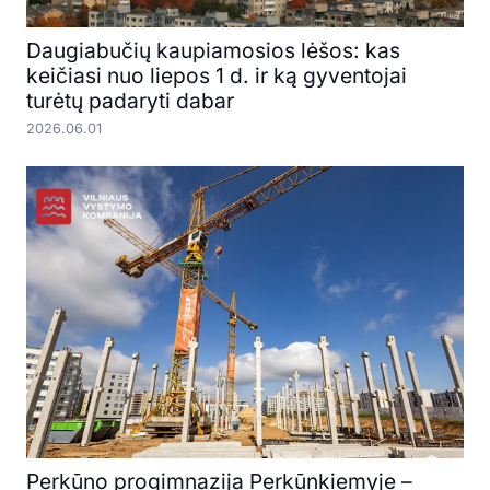
Daugiabučių kaupiamosios lėšos: kas
keičiasi nuo liepos 1 d. ir ką gyventojai
turėtų padaryti dabar
2026.06.01
Perkūno progimnazija Perkūnkiemyje –