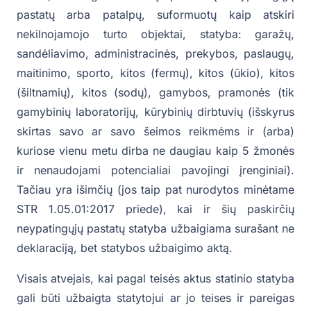
pastatų arba patalpų, suformuotų kaip atskiri
nekilnojamojo turto objektai, statyba: garažų,
sandėliavimo, administracinės, prekybos, paslaugų,
maitinimo, sporto, kitos (fermų), kitos (ūkio), kitos
(šiltnamių), kitos (sodų), gamybos, pramonės (tik
gamybinių laboratorijų, kūrybinių dirbtuvių (išskyrus
skirtas savo ar savo šeimos reikmėms ir (arba)
kuriose vienu metu dirba ne daugiau kaip 5 žmonės
ir nenaudojami potencialiai pavojingi įrenginiai).
Tačiau yra išimčių (jos taip pat nurodytos minėtame
STR 1.05.01:2017 priede), kai ir šių paskirčių
neypatingųjų pastatų statyba užbaigiama surašant ne
deklaraciją, bet statybos užbaigimo aktą.
Visais atvejais, kai pagal teisės aktus statinio statyba
gali būti užbaigta statytojui ar jo teises ir pareigas