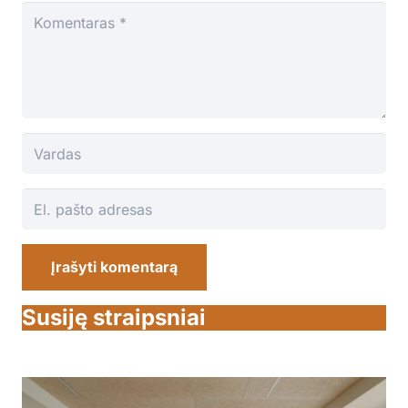
Įrašyti komentarą
Susiję straipsniai