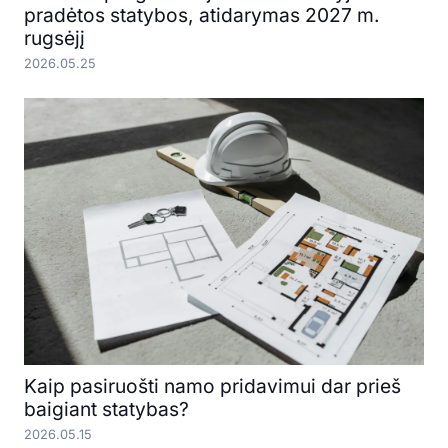
pradėtos statybos, atidarymas 2027 m.
rugsėjį
2026.05.25
Kaip pasiruošti namo pridavimui dar prieš
baigiant statybas?
2026.05.15