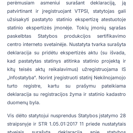
perėmusiam asmeniui surašant deklaraciją, ją
patvirtinant ir įregistruojant VTPSI, statytojas gali
užsisakyti pastatyto statinio ekspertizę atestuotoje
statinio ekspertizės įmonėje. Tokių įmonių sąrašas
paskelbtas Statybos produkcijos sertifikavimo
centro interneto svetainėje. Nustatyta tvarka surašyta
deklaracija su pridėtu ekspertizės aktu (su išvada,
kad pastatytas statinys atitinka statinio projektą ir
kitų teisės aktų reikalavimus) užregistruojama IS
„Infostatyba“. Norint įregistruoti statinį Nekilnojamojo
turto registre, kartu su prašymu pateikiama
deklaracija su registracijos žyma ir statinio kadastro
duomenų byla.
Vis dėlto statytojui nusprendus Statybos įstatymo 28
straipsnyje ir STR 1.05.01:2017 11 priede nustatytais
atvejais surašytą deklaraciją apie statybos