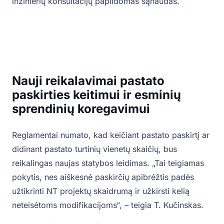
inžinierių konsultacijų papildomas sąnaudas.
Nauji reikalavimai pastato
paskirties keitimui ir esminių
sprendinių koregavimui
Reglamentai numato, kad keičiant pastato paskirtį ar
didinant pastato turtinių vienetų skaičių, bus
reikalingas naujas statybos leidimas. „Tai teigiamas
pokytis, nes aiškesnė paskirčių apibrėžtis padės
užtikrinti NT projektų skaidrumą ir užkirsti kelią
neteisėtoms modifikacijoms“, – teigia T. Kučinskas.