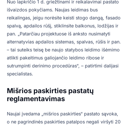
Nuo lapkričio 1 d. griežtinami ir reikalavimai pastato
išvaizdos pokyčiams. Naujas leidimas bus
reikalingas, jeigu norėsite keisti stogo dangą, fasado
spalvą, apdailos rūšį, stiklinsite balkonus, lodžijas ir
pan. „Patarčiau projektuose iš anksto nusimatyti
alternatyvias apdailos sistemas, spalvas, rūšis ir pan.
– tai suteiks teisę be naujo statybos leidimo išėmimo
atlikti pakeitimus galiojančio leidimo ribose ir
sutrumpinti derinimo procedūras“, – patirtimi dalijasi
specialistas.
Mišrios paskirties pastatų
reglamentavimas
Naujai įvedama „mišrios paskirties“ pastato sąvoka,
o ne pagrindinės paskirties patalpos negali viršyti 20