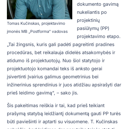
dokumento gavimą
nukeliantis po
projektinių
Tomas Kučinskas, projektavimo
pasiūlymų (PP)
įmonės MB „Postforma“ vadovas
projektavimo etapo.
„Tai žingsnis, kuris gali padėti pagreitinti pradines
procedūras, bet reikalauja didelės atsakomybės ir
atidumo iš projektuotojų. Nuo šiol statytojo ir
projektuotojo komandai teks iš anksto gerai
įsivertinti Įvairius galimus geometrinius bei
inžinerinius sprendinius ir juos atidžiau apsirašyti dar
prieš leidimo gavimą“, – sako jis.
Šis pakeitimas reiškia ir tai, kad prieš teikiant
prašymą statybą leidžiantį dokumentą gauti PP turės
būti paviešinti ir aptarti su visuomene. T. Kučinskas