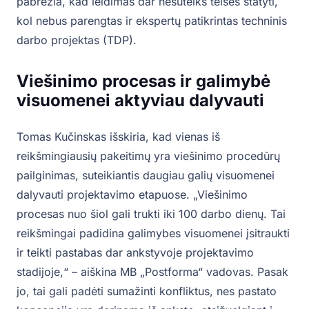
pabrėžia, kad leidimas dar nesuteiks teisės statyti,
kol nebus parengtas ir ekspertų patikrintas techninis
darbo projektas (TDP).
Viešinimo procesas ir galimybė
visuomenei aktyviau dalyvauti
Tomas Kučinskas išskiria, kad vienas iš
reikšmingiausių pakeitimų yra viešinimo procedūrų
pailginimas, suteikiantis daugiau galių visuomenei
dalyvauti projektavimo etapuose. „Viešinimo
procesas nuo šiol gali trukti iki 100 darbo dienų. Tai
reikšmingai padidina galimybes visuomenei įsitraukti
ir teikti pastabas dar ankstyvoje projektavimo
stadijoje,“ – aiškina MB „Postforma“ vadovas. Pasak
jo, tai gali padėti sumažinti konfliktus, nes pastato