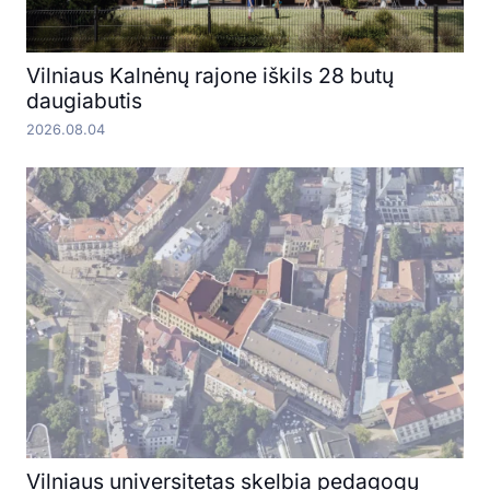
Vilniaus Kalnėnų rajone iškils 28 butų
daugiabutis
2026.08.04
Vilniaus universitetas skelbia pedagogų