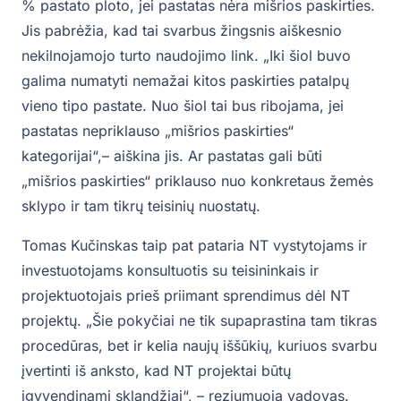
% pastato ploto, jei pastatas nėra mišrios paskirties.
Jis pabrėžia, kad tai svarbus žingsnis aiškesnio
nekilnojamojo turto naudojimo link. „Iki šiol buvo
galima numatyti nemažai kitos paskirties patalpų
vieno tipo pastate. Nuo šiol tai bus ribojama, jei
pastatas nepriklauso „mišrios paskirties“
kategorijai“,– aiškina jis. Ar pastatas gali būti
„mišrios paskirties“ priklauso nuo konkretaus žemės
sklypo ir tam tikrų teisinių nuostatų.
Tomas Kučinskas taip pat pataria NT vystytojams ir
investuotojams konsultuotis su teisininkais ir
projektuotojais prieš priimant sprendimus dėl NT
projektų. „Šie pokyčiai ne tik supaprastina tam tikras
procedūras, bet ir kelia naujų iššūkių, kuriuos svarbu
įvertinti iš anksto, kad NT projektai būtų
įgyvendinami sklandžiai“, – reziumuoja vadovas.