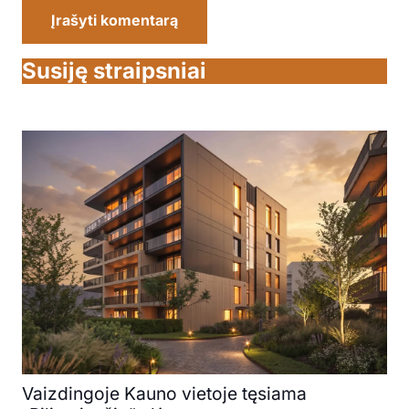
Įrašyti komentarą
Susiję straipsniai
Vaizdingoje Kauno vietoje tęsiama