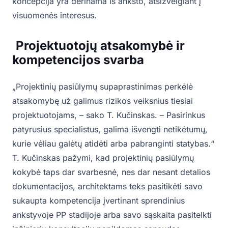
koncepcija yra derinama iš anksto, atsižvelgiant į
visuomenės interesus.
Projektuotojų atsakomybė ir
kompetencijos svarba
„Projektinių pasiūlymų supaprastinimas perkėlė
atsakomybę už galimus rizikos veiksnius tiesiai
projektuotojams, – sako T. Kučinskas. – Pasirinkus
patyrusius specialistus, galima išvengti netikėtumų,
kurie vėliau galėtų atidėti arba pabranginti statybas.“
T. Kučinskas pažymi, kad projektinių pasiūlymų
kokybė taps dar svarbesnė, nes dar nesant detalios
dokumentacijos, architektams teks pasitikėti savo
sukaupta kompetencija įvertinant sprendinius
ankstyvoje PP stadijoje arba savo sąskaita pasitelkti