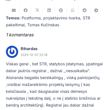
Temos:
Postforma
,
projektavimo tvarka
,
STR
pakeitimai
,
Tomas Kučinskas
1
komentaras
.
Rihardas
2025-12-07 22:19
Viskas gerai , bet STR, statybos įstatymas, ypatingai
dabar jautrūs registrai , dažnai ,,nesusikalba”.
Atsiranda begalės bereikalingų , viską painiojančių
,visiškai mažareikšmio projektų taisymų ( kas
keisčiausia , kad daugiausiai visas dėmesys
nukreiptas į tekstinę dalį, o ne į statinio brėžinius ar
bendrą architektūrą). Registrai jau dabar dažnai