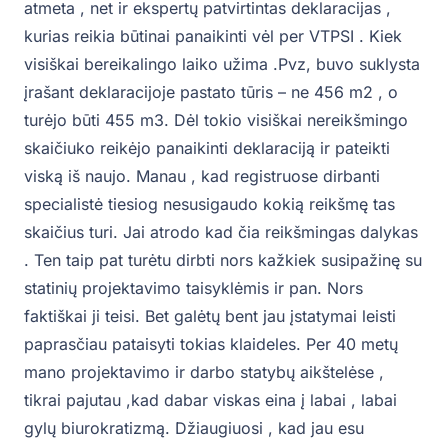
atmeta , net ir ekspertų patvirtintas deklaracijas ,
kurias reikia būtinai panaikinti vėl per VTPSI . Kiek
visiškai bereikalingo laiko užima .Pvz, buvo suklysta
įrašant deklaracijoje pastato tūris – ne 456 m2 , o
turėjo būti 455 m3. Dėl tokio visiškai nereikšmingo
skaičiuko reikėjo panaikinti deklaraciją ir pateikti
viską iš naujo. Manau , kad registruose dirbanti
specialistė tiesiog nesusigaudo kokią reikšmę tas
skaičius turi. Jai atrodo kad čia reikšmingas dalykas
. Ten taip pat turėtu dirbti nors kažkiek susipažinę su
statinių projektavimo taisyklėmis ir pan. Nors
faktiškai ji teisi. Bet galėtų bent jau įstatymai leisti
paprasčiau pataisyti tokias klaideles. Per 40 metų
mano projektavimo ir darbo statybų aikštelėse ,
tikrai pajutau ,kad dabar viskas eina į labai , labai
gylų biurokratizmą. Džiaugiuosi , kad jau esu