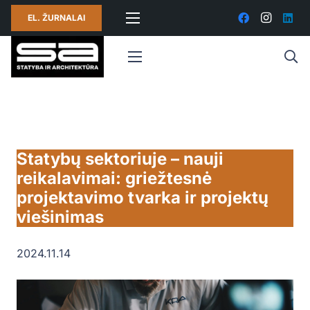
EL. ŽURNALAI
Statybų sektoriuje – nauji
reikalavimai: griežtesnė
projektavimo tvarka ir projektų
viešinimas
2024.11.14